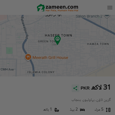
31 لاکھ
PKR
گرین ٹاؤن، بہاولپور، پنجاب
5 مرلہ
2 بیڈ
1 باتھ