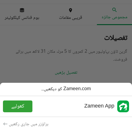
مجموعی جائزہ
قریبی مقامات
ہوم فنانس کیلکولیٹر
تفصیلات
گرین ٹاؤن بہاولپور میں 2 کمروں کا 5 مرلہ مکان 31 لاکھ میں برائے
فروخت۔
تفصیل پڑھیں
قسم
مکان
Zameen.com کو دیکھیں...
قیمت
31 لاکھ
PKR
Zameen App
کھولیے
باتھ
1 باتھ
رقبہ
5 مرلہ
براؤزر میں جاری رکھیں
مقصد
برائے فروخت