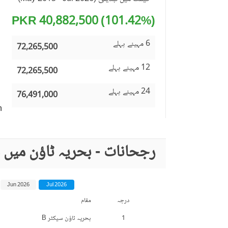
(101.42%) 40,882,500 PKR
6 مہینے پہلے
72,265,500
12 مہینے پہلے
72,265,500
24 مہینے پہلے
76,491,000
n
رجحانات - بحریہ ٹاؤن میں 
Jun 2026
Jul 2026
درجہ
مقام
1
بحریہ ٹاؤن سیکٹر B