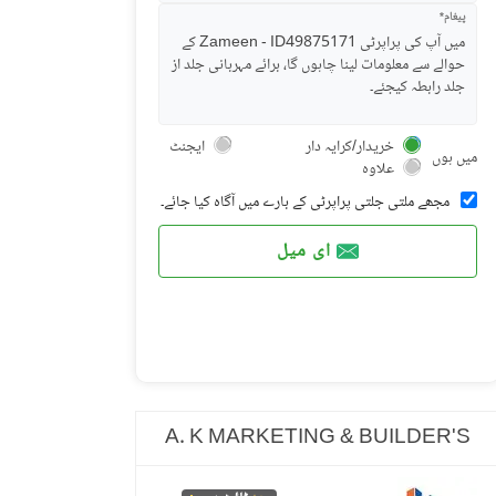
پیغام*
خریدار/کرایہ دار
ایجنٹ
میں ہوں
علاوہ
مجھے ملتی جلتی پراپرٹی کے بارے میں آگاہ کیا جائے۔
ای میل
A. K MARKETING & BUILDER'S