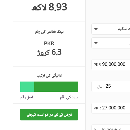
8.93 لاکھ
حفاظتی عملہ
معذوروں کے لئے سہولیات
 سکیم
بینک فنانس کی رقم
PKR
6.3 کروڑ
PKR
ادائیگی کی ترتیب
سال
سود کی رقم
اصل رقم
PKR
قرض کے لئے درخواست کیجئے