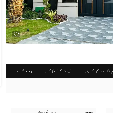
 فنانس کیلکولیٹر
قیمت کا انڈیکس
رجحانات
مقصد
برائے فروخت