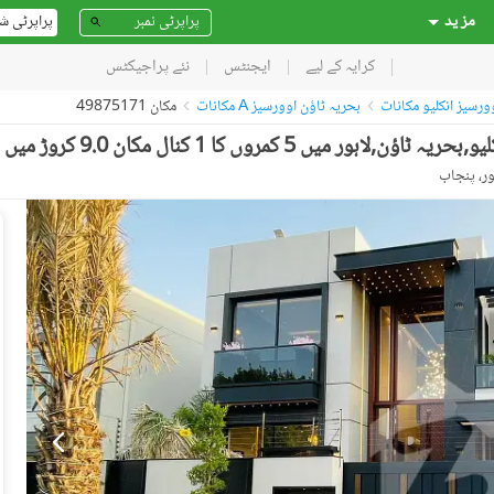
مز ید
پراپرٹی ش
کرایہ کے لیے
ایجنٹس
نئے پراجیکٹس
وورسیز انکلیو مکانات
بحریہ ٹاؤن اوورسیز A مکانات
مکان 49875171