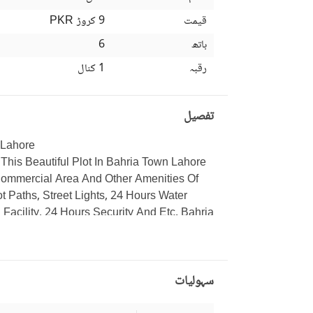
قیمت
9 کروڑ
PKR
باتھ
6
رقبہ
1 کنال
تفصیل
 Lahore
ommercial Area And Other Amenities Of 
Paths, Street Lights, 24 Hours Water 
acility, 24 Hours Security And Etc. Bahria 
d Build Their Dream Houses On A Land 
h Clubs, Shopping Malls, Cinemas, 
autiful Mosques And Many More. 
سہولیات