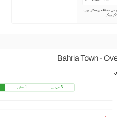
%
ح سے مختلف ہوسکتی ہیں ۔
گو ہوگی۔
Bahria Town - Ov
س
6 مہینے
1 سال