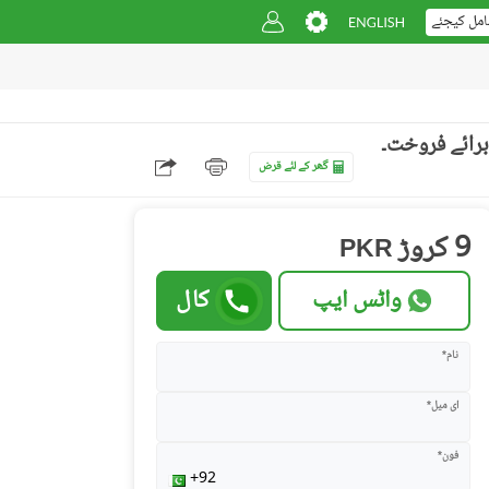
امل کیجئے
گھر کے لئے قرض
9 کروڑ
PKR
واٹس ایپ
کال
نام*
ای میل*
فون*