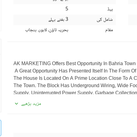
بیڈ
5
شامل کی
3 ہفتے پہلے
مقام
بحریہ ٹاؤن، لاہور، پنجاب
AK MARKETING Offers Best Opportunity In Bahria Town
 A Great Opportunity Has Presented Itself In The Form Of This Beautiful Plot In Bahria Town Lahore 
The House Is Located On A Prime Location Close To A C
The Town. The Block Has Underground Wiring, Wide Foot 
Supply, Uninterrupted Power Supply, Garbage Collection F
Town Compels A Large Number Of People To Move In An
مزید پڑھیے
Closed To Vast Amenities Like Hospitals, Schools, Healt
Restaurants, Beautiful Parks, Recreational Centres, Be
 Please Contact Us For More Details;
 Bahria Town Amenities