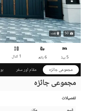
50
نقشہ
1 کنال
5 بیڈ
6 باتھ
مجموعی جائزہ
مقام اور سفر
ہوم
مجموعی جائزہ
تفصیلات
قسم
مکان