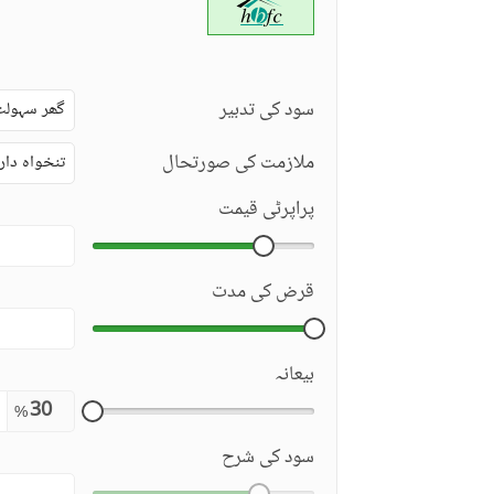
دیکھ بھال کا عملہ
مزید خصوصیات
دیگر سہولیات
سود کی تدبیر
گھر سہولت
ملازمت کی صورتحال
تنخواہ دار
پراپرٹی قیمت
قرض کی مدت
بیعانہ
%
سود کی شرح