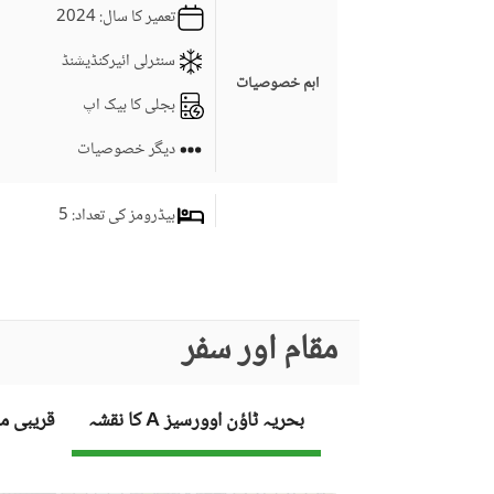
تعمیر کا سال
: 2024
سنٹرلی ائیرکنڈیشنڈ
اہم خصوصیات
بجلی کا بیک اپ
دیگر خصوصیات
بیڈرومز کی تعداد
: 5
ڈرائنگ روم
سٹڈی روم
کمرہ جات
مقام اور سفر
جِم
erators
لائونج یا سٹنگ روم
بحریہ ٹاؤن اوورسیز A کا نقشہ
قریبی م
برانڈ بینڈ انٹرنیٹ تک رسائی
NG Is Well Known For The Marketing Of 
کاروبار اور مواصلات
دیگر کاروباری اور مواصلات