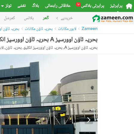
نیا
پراپرٹیز
پراپرٹی بلاکس
علاقائی راہنمائی
بلاگ
نقشے
ٹولز
خریدیے
گھر
پلاٹس
کمرشل
Zameen
لاہور مکانات
بحریہ ٹاؤن مکانات
بحریہ ٹاؤن ا
بحریہ ٹاؤن اوورسیز A بحریہ ٹاؤن اوورسیز انکلیو,بحریہ ٹاؤن,لاہور میں 5 کمروں کا 1 کنال مکان 9.0 کروڑ میں برائے فروخت۔
بحریہ ٹاؤن اوورسیز A، بحریہ ٹاؤن اوورسیز انکلیو، بحریہ ٹاؤن، لاہور، پنجاب