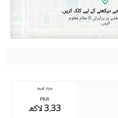
ے دیکھنے کے لیے کلک کریں۔
شے پر پراپرٹی کا مقام معلوم
کریں۔
ماہانہ قسط
PKR
3.33 لاکھ