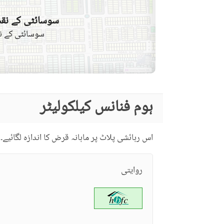
سوسائٹی کے نقش
سوسائٹی کے نق
ہوم فنانس کیلکولیٹر
اس رہائشی پلاٹ پر ماہانہ قرض کا اندازہ لگائیے۔
روایتی