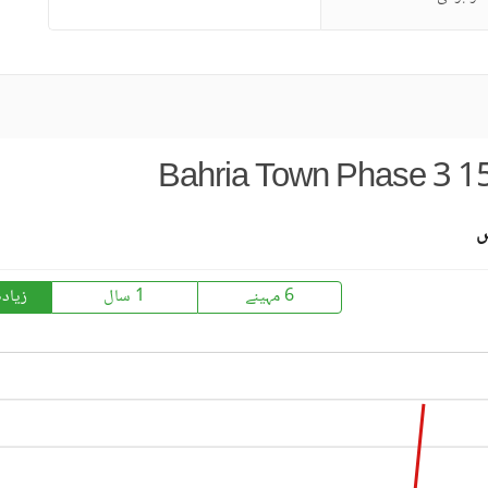
Bahria Town Phase 3 15
س
6 مہینے
1 سال
زیاد