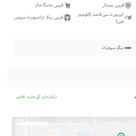
قریبی ہسپتال
قریبی شاپنگ مالز
ائیرپورٹ سے فاصلہ (کلومیٹر
قریبی پبلک ٹرانسپورٹ سروس
میں)
دیگر سہولیات
راولپنڈی کے مزید نقشے