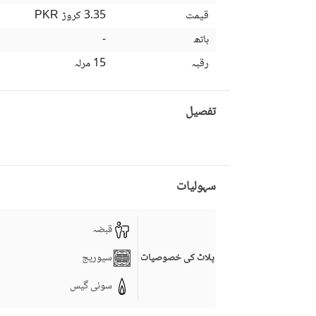
قیمت
3.35 کروڑ
PKR
باتھ
-
رقبہ
15 مرلہ
تفصیل
سہولیات
قبضہ
سیوریج
پلاٹ کی خصوصیات
سوئی گیس