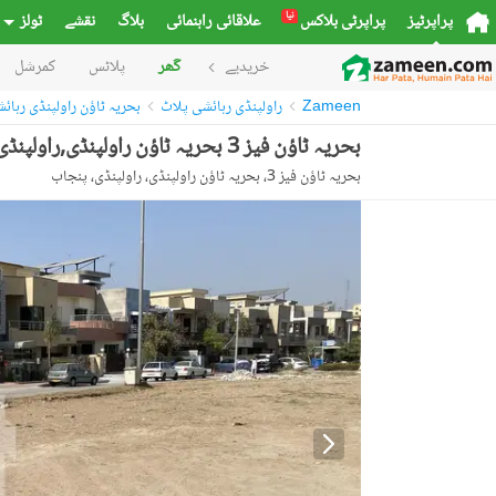
نیا
پراپرٹیز
پراپرٹی بلاکس
علاقائی راہنمائی
بلاگ
نقشے
ٹولز
خریدیے
گھر
پلاٹس
کمرشل
Zameen
راولپنڈی رہائشی پلاٹ
بحریہ ٹاؤن راولپنڈی رہائ
بحریہ ٹاؤن فیز 3 بحریہ ٹاؤن راولپنڈی,راولپنڈی میں 15 مرلہ رہائشی پلاٹ 3.35 کروڑ میں برائے فروخت۔
بحریہ ٹاؤن فیز 3، بحریہ ٹاؤن راولپنڈی، راولپنڈی، پنجاب