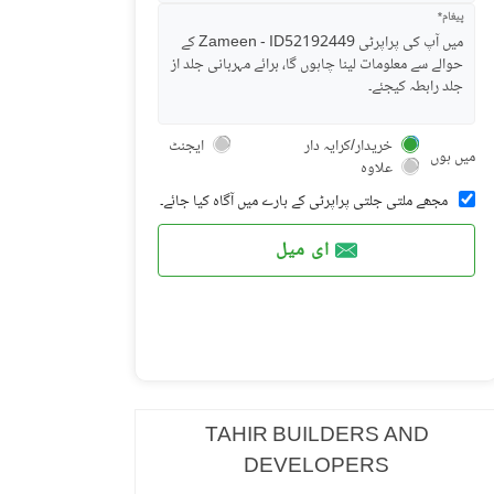
پیغام*
خریدار/کرایہ دار
ایجنٹ
میں ہوں
علاوہ
مجھے ملتی جلتی پراپرٹی کے بارے میں آگاہ کیا جائے۔
ای میل
TAHIR BUILDERS AND
DEVELOPERS