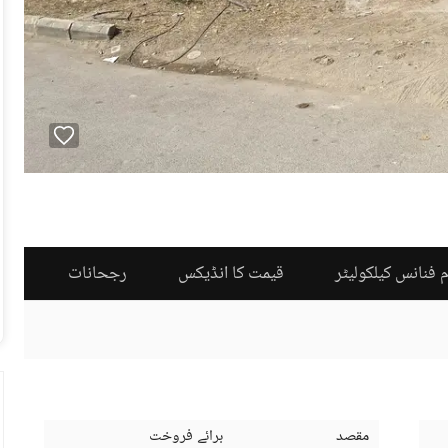
 فنانس کیلکولیٹر
قیمت کا انڈیکس
رجحانات
مقصد
برائے فروخت