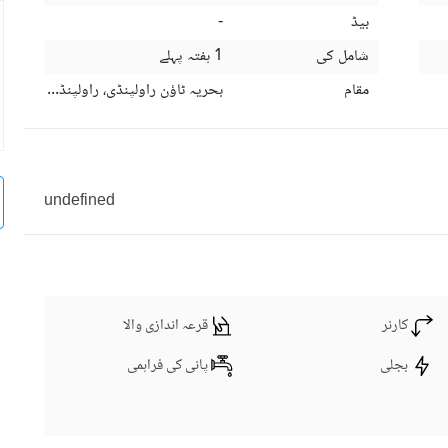
بیڈ
-
شامل کی
1 ہفتہ پہلے
مقام
بحریہ ٹاؤن راولپنڈی، راولپنڈی، پنجاب
undefined
کارنر
قرعہ اندازی والا
بجلی
پانی کی فراہمی