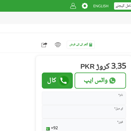
امل کیجئے
گھر کے لئے قرض
3.35 کروڑ
PKR
واٹس ایپ
کال
نام*
ای میل*
فون*