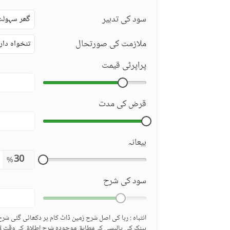
سود کی تدبیر
گھر سہولت
ملازمت کی صورتحال
تنخواہ دار
پراپرٹی قیمت
قرض کی مدت
بیعانہ
%
سود کی شرح
انتباہ : ربا کی اصل شرح زمین ڈاٹ کام پر دکھائی گئی شر
بینک کی پالیسی کے مطابق موجودہ شرح اطلاق کے وقت لا