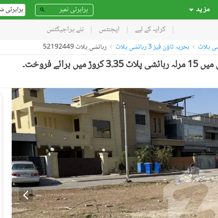
مز ید
پراپرٹی ش
کرایہ کے لیے
ایجنٹس
نئے پراجیکٹس
شی پلاٹ
بحریہ ٹاؤن فیز 3 رہائشی پلاٹ
رہائشی پلاٹ 52192449