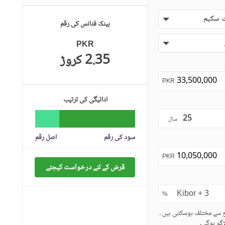
 سکیم
بینک فنانس کی رقم
PKR
2.35 کروڑ
PKR
ادائیگی کی ترتیب
سال
سود کی رقم
اصل رقم
PKR
قرض کے لئے درخواست کیجئے
%
ح سے مختلف ہوسکتی ہیں ۔
گو ہوگی۔