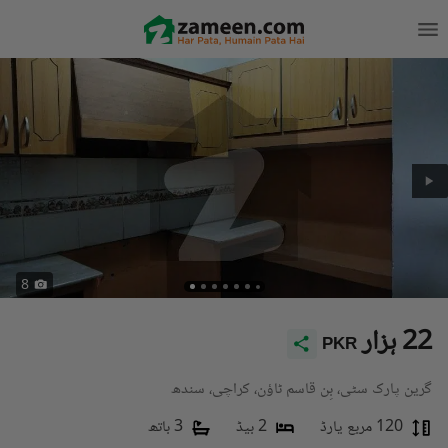
8
22 ہزار
PKR
گرین پارک سٹی، بِن قاسم ٹاؤن، کراچی، سندھ
120 مربع یارڈ
2 بیڈ
3 باتھ