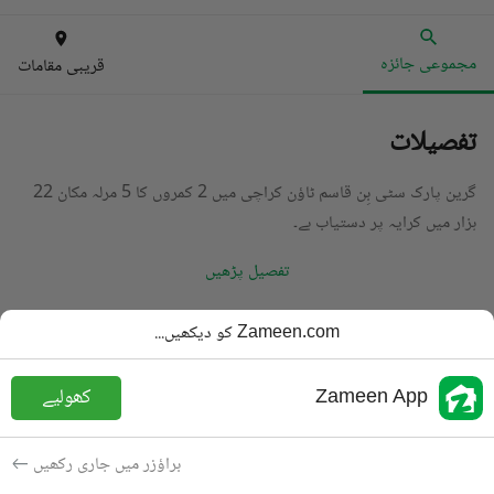
مجموعی جائزہ
قریبی مقامات
تفصیلات
گرین پارک سٹی بِن قاسم ٹاؤن کراچی میں 2 کمروں کا 5 مرلہ مکان 22
ہزار میں کرایہ پر دستیاب ہے۔
تفصیل پڑھیں
قسم
مکان
Zameen.com کو دیکھیں...
قیمت
22 ہزار
PKR
Zameen App
کھولیے
باتھ
3 باتھ
رقبہ
120 مربع یارڈ
براؤزر میں جاری رکھیں
مقصد
کرایہ پر دستیاب