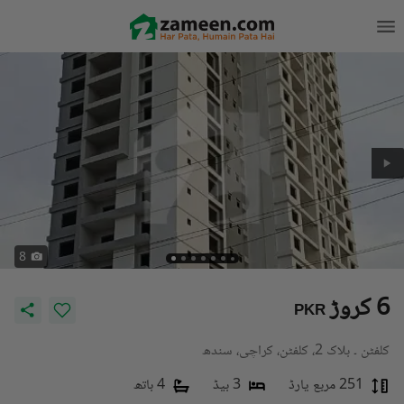
8
6 کروڑ
PKR
کلفٹن ۔ بلاک 2، کلفٹن، کراچی، سندھ
251 مربع یارڈ
3 بیڈ
4 باتھ