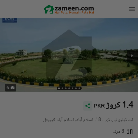
6
1.4 کروڑ
PKR
اے ڈبلیو ٹی، ڈی ۔ 18، اسلام آباد، اسلام آباد کیپیٹل
8 مرلہ