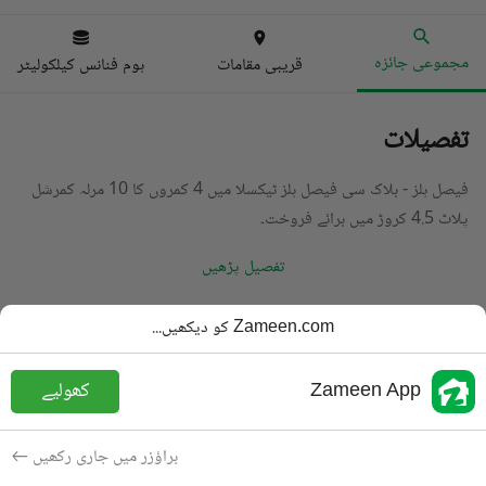
مجموعی جائزہ
قریبی مقامات
ہوم فنانس کیلکولیٹر
تفصیلات
فیصل ہلز - بلاک سی فیصل ہلز ٹیکسلا میں 4 کمروں کا 10 مرلہ کمرشل
پلاٹ 4.5 کروڑ میں برائے فروخت۔
تفصیل پڑھیں
قسم
کمرشل پلاٹ
Zameen.com کو دیکھیں...
قیمت
4.5 کروڑ
PKR
Zameen App
کھولیے
باتھ
5 باتھ
رقبہ
10 مرلہ
براؤزر میں جاری رکھیں
مقصد
برائے فروخت