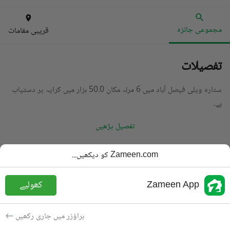
مجموعی جائزہ
قریبی مقامات
تفصیلات
ستارہ ویلی فیصل آباد میں 6 مرلہ مکان 50.0 ہزار میں کرایہ پر دستیاب
ہے۔
تفصیل پڑھیں
قسم
مکان
Zameen.com کو دیکھیں...
قیمت
50 ہزار
PKR
Zameen App
کھولیے
رقبہ
6 مرلہ
مقصد
کرایہ پر دستیاب
براؤزر میں جاری رکھیں
شامل کی
3 سال پہلے