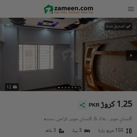
تصدیق شدہ
12
1.25 کروڑ
PKR
گلستانِِ جوہر ۔ بلاک 6، گلستانِ جوہر، کراچی، سندھ
150 مربع یارڈ
3 بیڈ
3 باتھ