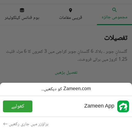
مجموعی جائزہ
قریبی مقامات
ہوم فنانس کیلکولیٹر
تفصیلات
گلستانِِ جوہر ۔ بلاک 6 گلستانِ جوہر کراچی میں 3 کمروں کا 6 مرلہ فلیٹ
1.25 کروڑ میں برائے فروخت۔
تفصیل پڑھیں
قسم
فلیٹ
Zameen.com کو دیکھیں...
قیمت
1.25 کروڑ
PKR
Zameen App
کھولیے
باتھ
3 باتھ
رقبہ
150 مربع یارڈ
براؤزر میں جاری رکھیں
مقصد
برائے فروخت