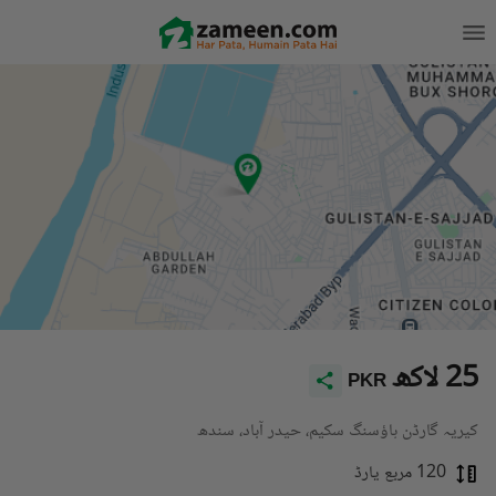
25 لاکھ
PKR
کیریہ گارڈن ہاؤسنگ سکیم، حیدر آباد، سندھ
120 مربع یارڈ