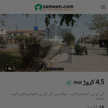
6
4.5 کروڑ
PKR
آئی ای پی انجینئرز ٹاؤن - سیکٹر بی، آئی ای پی انجینئرز ٹاؤن، لاہور،
پنجاب
12 مرلہ