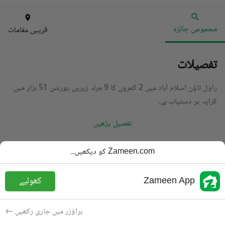
مجموعی جائزہ
قریبی مقامات
تفصیلات
راول ٹاؤن اسلام آباد میں 2 کمروں کا 9 مرلہ زیریں پورشن 51 ہزار میں
کرایہ پر دستیاب ہے۔
تفصیل پڑھیں
قسم
زیریں پورشن
Zameen.com کو دیکھیں...
قیمت
51 ہزار
PKR
Zameen App
کھولیے
باتھ
2 باتھ
رقبہ
9 مرلہ
براؤزر میں جاری رکھیں
مقصد
کرایہ پر دستیاب