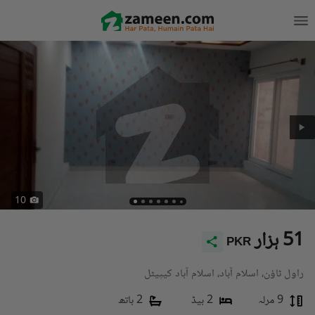
10
51 ہزار
PKR
راول ٹاؤن، اسلام آباد، اسلام آباد کیپیٹل
9 مرلہ
2 بیڈ
2 باتھ