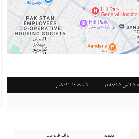
 فنانس کیلکولیٹر
قیمت کا انڈیکس
مقصد
برائے فروخت