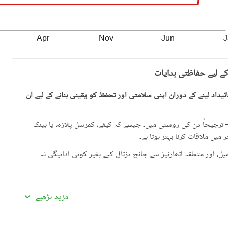
Apr
Nov
Jun
J
کے لیے حفاظتی ہدایات
یداد لینے کے دوران اپنی سلامتی اور تحفظ کو یقینی بنانے کے لیے ان
رجیحاً دن کی روشنی میں۔ جیسے کہ کیفے، کمرشل پلازہ، یا بینک
میں ملاقات کرنا بہتر ہوتا ہے۔
، اور متعلقہ اتھارٹیز سے جانچ پڑتال کیے بغیر کوئی ادائیگی نہ
گئی معلومات سے تفصیلات کا موازنہ ضرور کریں۔
مزید پڑھیے
ادہ اچھی لگیں۔ غیرمعمولی طور پر کم قیمتیں دھوکہ دہی کی