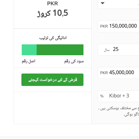
PKR
10.5 کروڑ
PKR
ادائیگی کی ترتیب
سال
سود کی رقم
اصل رقم
PKR
قرض کے لئے درخواست کیجئے
%
ح سے مختلف ہوسکتی ہیں ۔
گو ہوگی۔