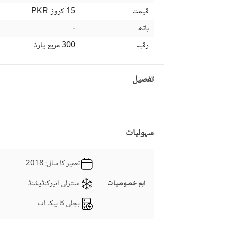
قیمت
15 کروڑ
PKR
باتھ
-
رقبہ
300 مربع یارڈ
تفصیل
سہولیات
تعمیر کا سال
: 2018
سنٹرلی ائیرکنڈیشنڈ
اہم خصوصیات
بجلی کا بیک اپ