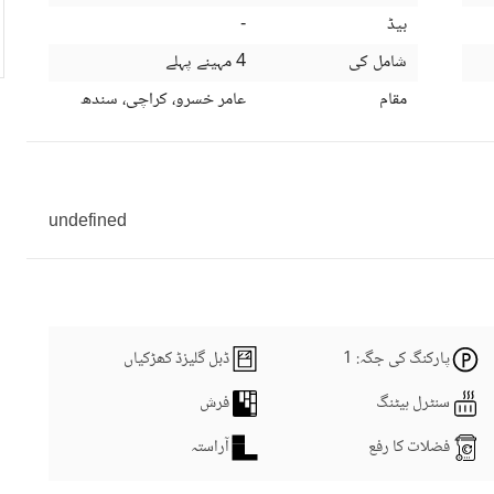
بیڈ
-
شامل کی
4 مہینے پہلے
مقام
عامر خسرو، کراچی، سندھ
undefined
پارکنگ کی جگہ
: 1
ڈبل گلیزڈ کھڑکیاں
سنٹرل ہیٹنگ
فرش
فضلات کا رفع
آراستہ