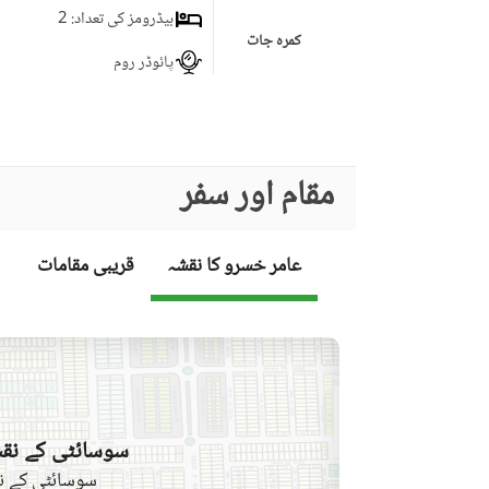
بیڈرومز کی تعداد
: 2
کمرہ جات
پائوڈر روم
برانڈ بینڈ انٹرنیٹ تک رسائی
کاروبار اور مواصلات
مقام اور سفر
کمیونٹی لان یا گارڈن
فرسٹ ایڈ یا میڈیکل سنٹر
کمیونٹی خصوصیات
عامر خسرو کا نقشہ
قریبی مقامات
بار بی کیو کا حصہ
سونا
تفریح اور صحت
قریبی سکول
نزدیکی علاقے اور
سوسائٹی کے نقش
قریبی ریسٹورنٹ
دوسری خصوصیات
سوسائٹی کے نق