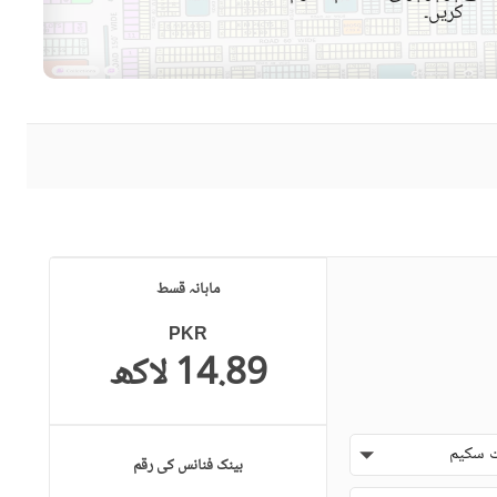
کریں۔
حفاظتی عملہ
دیگر سہولیات
ماہانہ قسط
PKR
14.89 لاکھ
 سکیم
بینک فنانس کی رقم