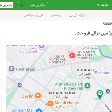
مز ید
پراپرٹی ش
کرایہ کے لیے
ایجنٹس
نئے پراجیکٹس