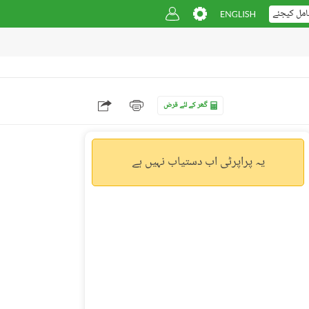
امل کیجئے
گھر کے لئے قرض
یہ پراپرٹی اب دستیاب نہیں ہے