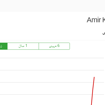
Amir 
س
6 مہینے
1 سال
زی