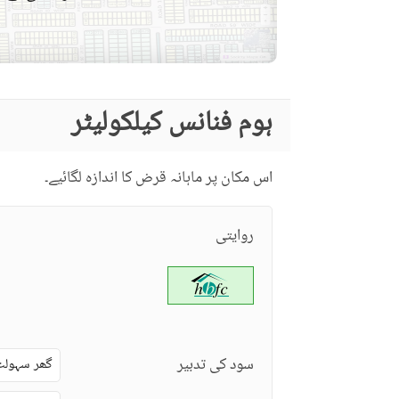
دیگر قریبی جگہیں
دیکھ بھال کا عملہ
مزید خصوصیات
ہوم فنانس کیلکولیٹر
اس مکان پر ماہانہ قرض کا اندازہ لگائیے۔
روایتی
سود کی تدبیر
گھر سہولت