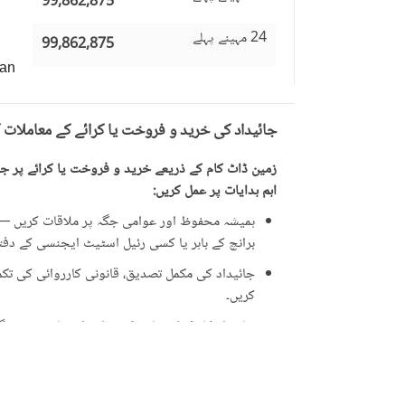
99,862,875
24 مہینے پہلے
99,862,875
an
جائیداد کی خرید و فروخت یا کرائے کے معاملات 
زمین ڈاٹ کام کے ذریعے خرید و فروخت یا کرائے پر جائ
اہم ہدایات پر عمل کریں:
ہمیشہ محفوظ اور عوامی جگہ پر ملاقات کریں — ت
برانچ کے باہر یا کسی رئیل اسٹیٹ ایجنسی کے دفتر 
جائیداد کی مکمل تصدیق، قانونی کارروائی کی تکمیل
کریں۔
جائیداد کا مکمل معائنہ کریں اور اشتہار میں دی 
ایسی پیشکشوں سے ہوشیار رہیں جو حقیقت سے زی
علامت ہو سکتی ہیں۔