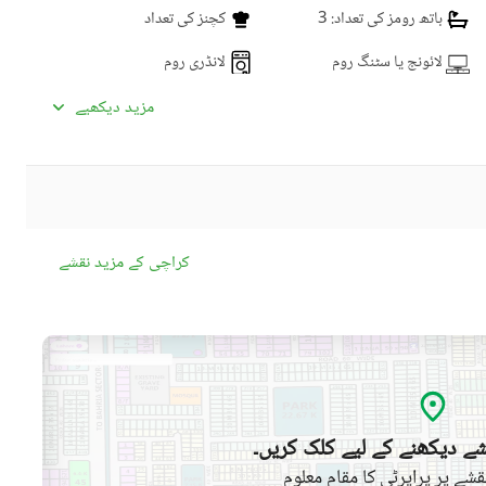
باتھ رومز کی تعداد
: 3
کچنز کی تعداد
لائونج یا سٹنگ روم
لانڈری روم
مزید دیکھیے
سیٹلائیٹ یا کیبل ٹی وی
انٹرکام
کمیونٹی سوئمنگ پول
کمیونٹی جم
ڈے کیئر سینٹر
بچوں کے کھیلنے کا حصہ
کراچی کے مزید نقشے
کمیونٹی مسجد
کمیونٹی سنٹر
جکوزی
قریبی ہسپتال
قریبی شاپنگ مالز
ائیرپورٹ سے فاصلہ (کلومیٹر
ے دیکھنے کے لیے کلک کریں۔
قریبی پبلک ٹرانسپورٹ سروس
میں)
شے پر پراپرٹی کا مقام معلوم