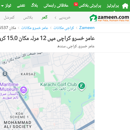
نیا
پراپرٹیز
پراپرٹی بلاکس
علاقائی راہنمائی
بلاگ
نقشے
ٹولز
خریدیے
گھر
پلاٹس
کمرشل
Zameen
کراچی مکانات
عامر خسرو مکانات
مکان 54005537
عامر خسرو کراچی میں 12 مرلہ مکان 15.0 کروڑ میں برائے فروخت۔
عامر خسرو، کراچی، سندھ