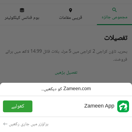
مجموعی جائزہ
قریبی مقامات
ہوم فنانس کیلکولیٹر
تفصیلات
بحریہ ٹاؤن کراچی 2 کراچی میں 5 مرلہ پلاٹ فائل 14.99 لاکھ میں برائے
فروخت۔
تفصیل پڑھیں
قسم
پلاٹ فائل
Zameen.com کو دیکھیں...
قیمت
14.99 لاکھ
PKR
Zameen App
کھولیے
رقبہ
125 مربع یارڈ
مقصد
برائے فروخت
براؤزر میں جاری رکھیں
شامل کی
4 سال پہلے