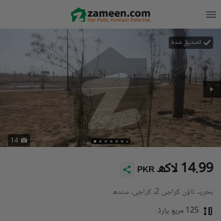
تصدیق شدہ
14
14.99 لاکھ
PKR
بحریہ ٹاؤن کراچی 2، کراچی، سندھ
125 مربع یارڈ