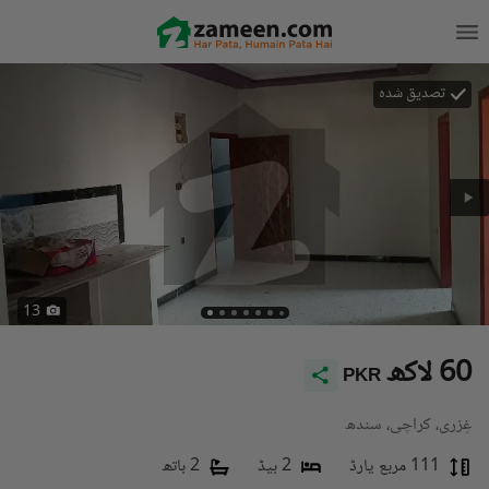
تصدیق شدہ
13
60 لاکھ
PKR
غِزری، کراچی، سندھ
111 مربع یارڈ
2 بیڈ
2 باتھ