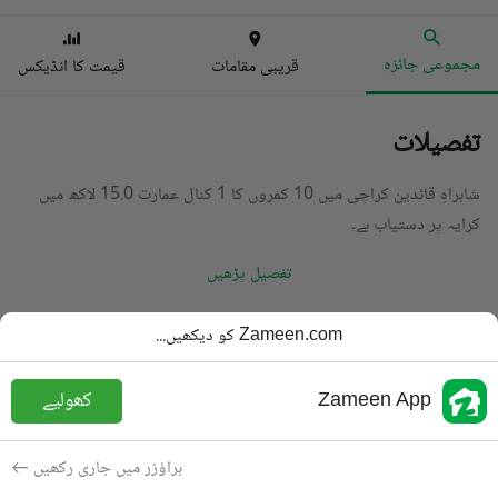
مجموعی جائزہ
قریبی مقامات
قیمت کا انڈیکس
تفصیلات
شاہراہِ قائدین کراچی میں 10 کمروں کا 1 کنال عمارت 15.0 لاکھ میں
کرایہ پر دستیاب ہے۔
تفصیل پڑھیں
قسم
عمارت
Zameen.com کو دیکھیں...
قیمت
15 لاکھ
PKR
Zameen App
کھولیے
باتھ
6 باتھ
رقبہ
600 مربع یارڈ
براؤزر میں جاری رکھیں
مقصد
کرایہ پر دستیاب