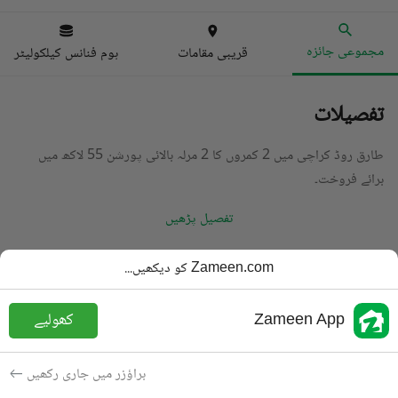
مجموعی جائزہ
قریبی مقامات
ہوم فنانس کیلکولیٹر
تفصیلات
طارق روڈ کراچی میں 2 کمروں کا 2 مرلہ بالائی پورشن 55 لاکھ میں
برائے فروخت۔
تفصیل پڑھیں
قسم
بالائی پورشن
Zameen.com کو دیکھیں...
قیمت
55 لاکھ
PKR
Zameen App
کھولیے
باتھ
2 باتھ
رقبہ
56 مربع یارڈ
براؤزر میں جاری رکھیں
مقصد
برائے فروخت