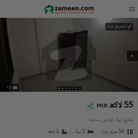
تصدیق شدہ
10
55 لاکھ
PKR
طارق روڈ، کراچی، سندھ
56 مربع یارڈ
2 بیڈ
2 باتھ