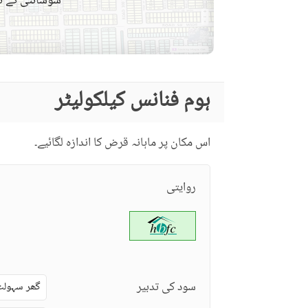
سوسائٹی کے نق
نزدیکی علاقے اور
ائیرپورٹ سے فاصلہ (کلومیٹر
دوسری خصوصیات
میں)
حفاظتی عملہ
مزید خصوصیات
ہوم فنانس کیلکولیٹر
اس مکان پر ماہانہ قرض کا اندازہ لگائیے۔
روایتی
سود کی تدبیر
گھر سہولت