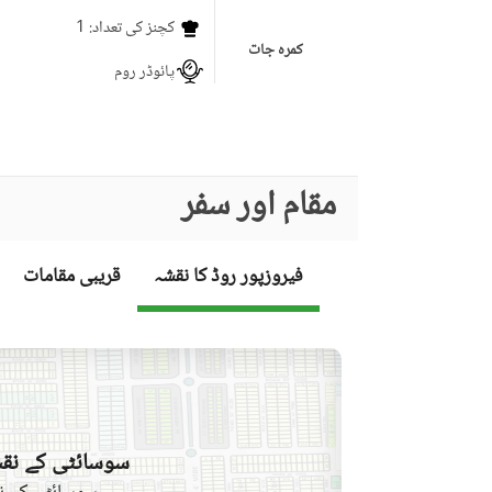
کچنز کی تعداد
: 1
کمرہ جات
پائوڈر روم
لائونج یا سٹنگ روم
برانڈ بینڈ انٹرنیٹ تک رسائی
کاروبار اور مواصلات
مقام اور سفر
کمیونٹی لان یا گارڈن
فیروزپور روڈ کا نقشہ
قریبی مقامات
فرسٹ ایڈ یا میڈیکل سنٹر
کمیونٹی خصوصیات
بار بی کیو کا حصہ
لان یا باغ
تفریح اور صحت
جکوزی
سوسائٹی کے نقش