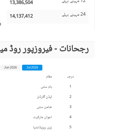
12 مہینے پہلے
13,386,504
24 مہینے پہلے
14,137,412
n
رجحانات - فیروزپور روڈ می
Jun 2026
Jul 2026
درجہ
مقام
1
پام سٹی
2
ایڈن گارڈنز
3
ضامن سٹی
4
اعوان مارکیٹ
5
زین ریزیڈنشیا