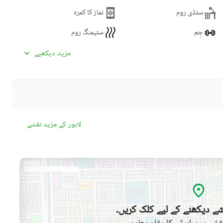
سٹڈی روم
نماز کا کمرہ
جِم
سٹیمنگ روم
لانڈری روم
مزید دیکھیے
سیٹلائیٹ یا کیبل ٹی وی
انٹرکام
کمیونٹی سوئمنگ پول
کمیونٹی جم
لاہور کے مزید نقشے
ڈے کیئر سینٹر
بچوں کے کھیلنے کا حصہ
کمیونٹی مسجد
کمیونٹی سنٹر
سوئمنگ پول
سونا
ے دیکھنے کے لیے کلک کریں۔