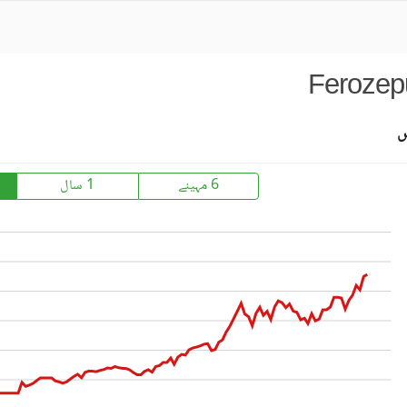
Ferozep
س
6 مہینے
1 سال