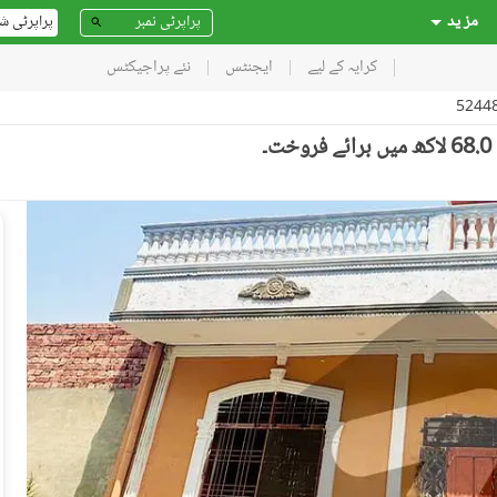
مز ید
پراپرٹی ش
کرایہ کے لیے
ایجنٹس
نئے پراجیکٹس