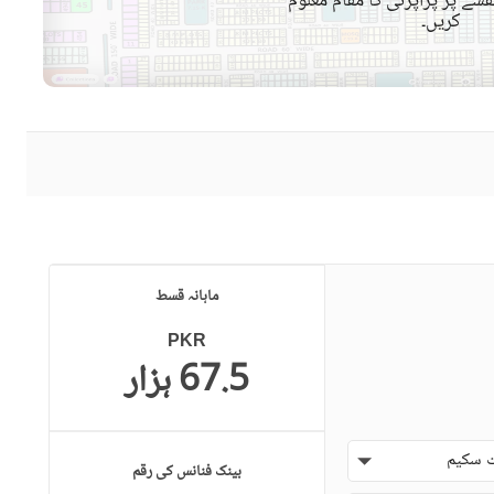
شے پر پراپرٹی کا مقام معلوم
کریں۔
قریبی پبلک ٹرانسپورٹ سروس
دیگر قریبی جگہیں
دیگر سہولیات
ماہانہ قسط
PKR
67.5 ہزار
 سکیم
بینک فنانس کی رقم