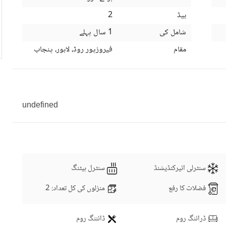
بیڈ
2
شامل کی
1 سال پہلے
مقام
فیروزپور روڈ، لاہور، پنجاب
undefined
سنٹرلی ائیرکنڈیشنڈ
سنٹرل ہیٹنگ
فضلات کا رفع
منزلوں کی کل تعداد
: 2
ڈرائنگ روم
ڈائننگ روم