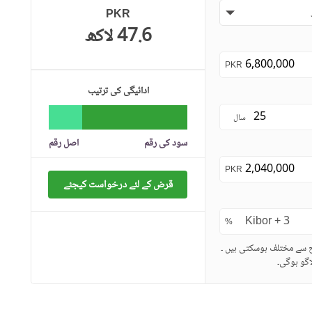
PKR
47.6 لاکھ
PKR
ادائیگی کی ترتیب
سال
سود کی رقم
اصل رقم
PKR
قرض کے لئے درخواست کیجئے
%
ح سے مختلف ہوسکتی ہیں ۔
گو ہوگی۔