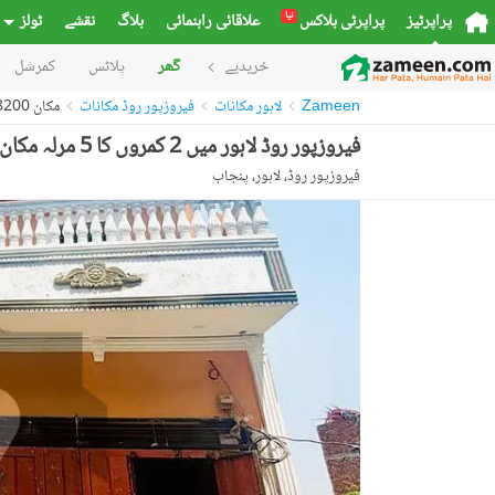
نیا
پراپرٹیز
پراپرٹی بلاکس
علاقائی راہنمائی
بلاگ
نقشے
ٹولز
خریدیے
گھر
پلاٹس
کمرشل
Zameen
لاہور مکانات
فیروزپور روڈ مکانات
مکان 52448200
فیروزپور روڈ لاہور میں 2 کمروں کا 5 مرلہ مکان 68.0 لاکھ میں برائے فروخت۔
فیروزپور روڈ، لاہور، پنجاب