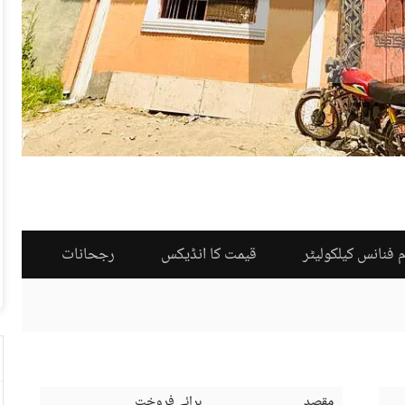
 فنانس کیلکولیٹر
قیمت کا انڈیکس
رجحانات
مقصد
برائے فروخت