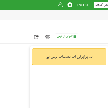
امل کیجئے
گھر کے لئے قرض
یہ پراپرٹی اب دستیاب نہیں ہے