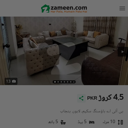
13
4.5 کروڑ
PKR
پی آئی اے ہاؤسنگ سکیم، لاہور، پنجاب
10 مرلہ
5 بیڈ
5 باتھ