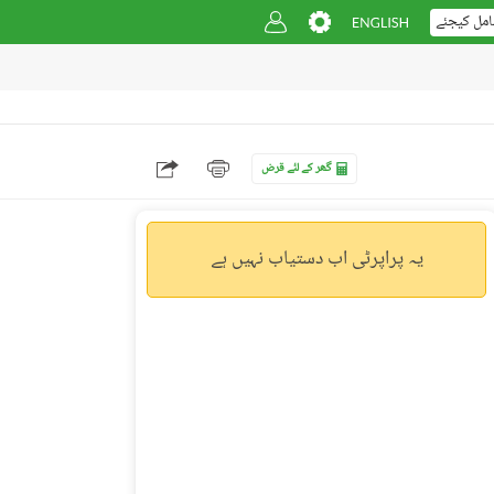
امل کیجئے
گھر کے لئے قرض
یہ پراپرٹی اب دستیاب نہیں ہے