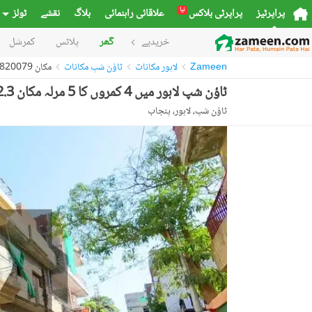
نیا
پراپرٹیز
پراپرٹی بلاکس
علاقائی راہنمائی
بلاگ
نقشے
ٹولز
خریدیے
گھر
پلاٹس
کمرشل
Zameen
لاہور مکانات
ٹاؤن شپ مکانات
مکان 53820079
ٹاؤن شپ لاہور میں 4 کمروں کا 5 مرلہ مکان 2.3 کروڑ میں برائے فروخت۔
ٹاؤن شپ، لاہور، پنجاب