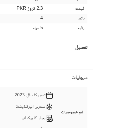
قیمت
2.3 کروڑ
PKR
باتھ
4
رقبہ
5 مرلہ
تفصیل
سہولیات
تعمیر کا سال
: 2023
سنٹرلی ائیرکنڈیشنڈ
اہم خصوصیات
بجلی کا بیک اپ