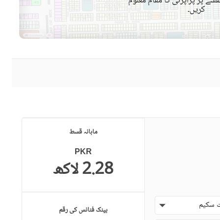
شے پر پراپرٹی کا مقام معلوم
کریں۔
کمیونٹی مسجد
کمیونٹی سنٹر
سوئمنگ پول
سونا
دیگر صحت کی دیکھ بھال اور
تفریح کی سہولیات
قریبی ہسپتال
قریبی شاپنگ مالز
ائیرپورٹ سے فاصلہ (کلومیٹر
قریبی پبلک ٹرانسپورٹ سروس
ماہانہ قسط
میں)
PKR
2.28 لاکھ
حفاظتی عملہ
معذوروں کے لئے سہولیات
 سکیم
بینک فنانس کی رقم