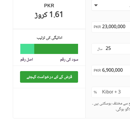
PKR
1.61 کروڑ
PKR
ادائیگی کی ترتیب
سال
سود کی رقم
اصل رقم
PKR
قرض کے لئے درخواست کیجئے
%
ح سے مختلف ہوسکتی ہیں ۔
گو ہوگی۔