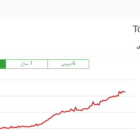
T
س
6 مہینے
1 سال