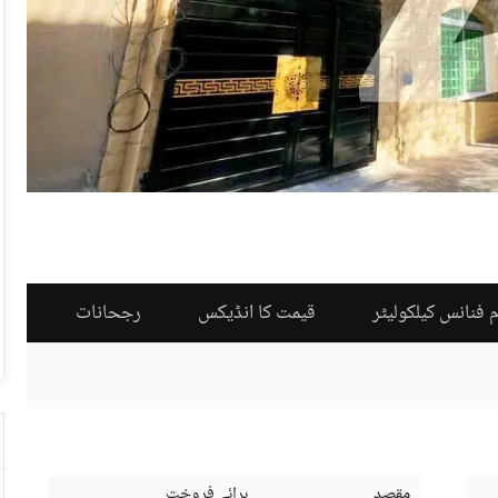
 فنانس کیلکولیٹر
قیمت کا انڈیکس
رجحانات
مقصد
برائے فروخت