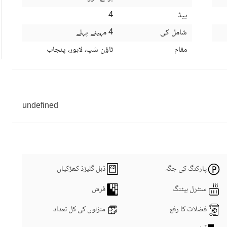
بیڈ
4
شامل کی
4 مہینے پہلے
مقام
ٹاؤن شپ، لاہور، پنجاب
undefined
پارکنگ کی جگہ
ڈبل گلیزڈ کھڑکیاں
سنٹرل ہیٹنگ
فرش
فضلات کا رفع
منزلوں کی کل تعداد