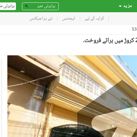
مز ید
پراپرٹی ش
کرایہ کے لیے
ایجنٹس
نئے پراجیکٹس