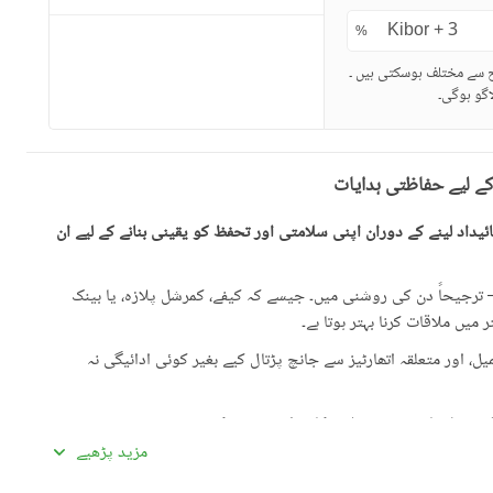
%
ح سے مختلف ہوسکتی ہیں ۔
گو ہوگی۔
کے لیے حفاظتی ہدایات
یداد لینے کے دوران اپنی سلامتی اور تحفظ کو یقینی بنانے کے لیے ان
رجیحاً دن کی روشنی میں۔ جیسے کہ کیفے، کمرشل پلازہ، یا بینک
میں ملاقات کرنا بہتر ہوتا ہے۔
، اور متعلقہ اتھارٹیز سے جانچ پڑتال کیے بغیر کوئی ادائیگی نہ
گئی معلومات سے تفصیلات کا موازنہ ضرور کریں۔
مزید پڑھیے
ادہ اچھی لگیں۔ غیرمعمولی طور پر کم قیمتیں دھوکہ دہی کی