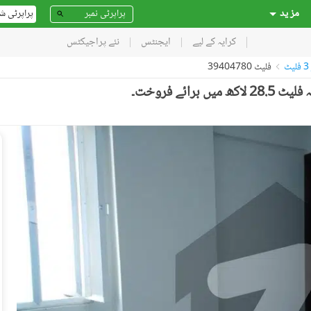
مز ید
پراپرٹی ش
کرایہ کے لیے
ایجنٹس
نئے پراجیکٹس
فلیٹ 39404780