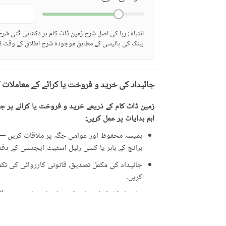
انتباہ : ربا کی اصل شرح زمین ڈاٹ کام پر دکھائی گئی شر
بینک کی پالیسی کے مطابق موجودہ شرح اطلاق کے وقت لا
جائیداد کی خرید و فروخت یا کرائے کے معاملات 
زمین ڈاٹ کام کے ذریعے خرید و فروخت یا کرائے پر جائ
اہم ہدایات پر عمل کریں:
ہمیشہ محفوظ اور عوامی جگہ پر ملاقات کریں — ت
برانچ کے باہر یا کسی رئیل اسٹیٹ ایجنسی کے دفتر 
جائیداد کی مکمل تصدیق، قانونی کارروائی کی تکمیل
کریں۔
جائیداد کا مکمل معائنہ کریں اور اشتہار میں دی 
ایسی پیشکشوں سے ہوشیار رہیں جو حقیقت سے زی
علامت ہو سکتی ہیں۔