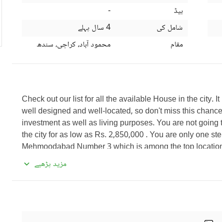
بیڈ
-
شامل کی
4 سال پہلے
مقام
محمود آباد، کراچی، سندھ
Check out our list for all the available House in the city. It 
well designed and well-located, so don't miss this chance
investment as well as living purposes. You are not going t
the city for as low as Rs. 2,850,000 . You are only one st
Mehmoodabad Number 3 which is among the top locations. 
estate options. 
مزید پڑھیے
The salient features of this property are given below. 
Having a community swimming pool is an amenity that ev
Kids can freely play at the community garden nearby. 
A well-equipped barbeque area comes with the House whe