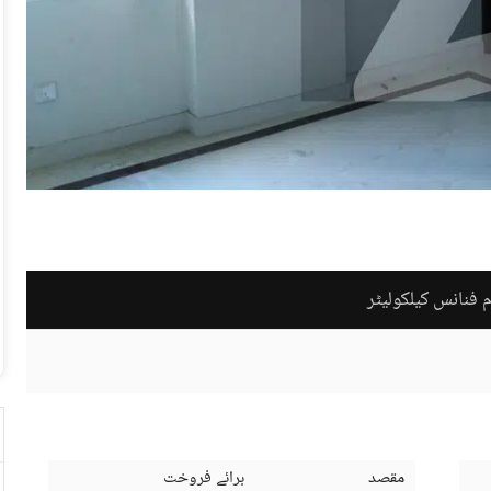
 فنانس کیلکولیٹر
مقصد
برائے فروخت