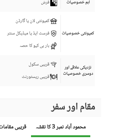
فرش
اہم خصوصیات
and contemplation. 
 adjoining the property. 
کمیونٹی لان یا گارڈن
فرسٹ ایڈ یا میڈیکل سنٹر
کمیونٹی خصوصیات
بار بی کیو کا حصہ
قریبی سکول
نزدیکی علاقے اور
دوسری خصوصیات
قریبی ریسٹورنٹ
مقام اور سفر
محمود آباد نمبر 3 کا نقشہ
قریبی مقامات