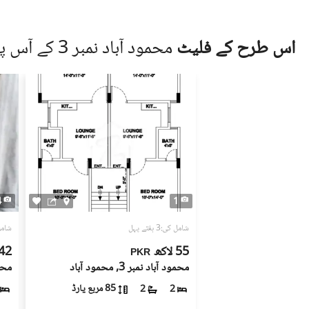
جائیداد کی ملکیت کے دستاویزات کی تصدیق کری
کارڈ (CNIC)۔
اس طرح کے فلیٹ
محمود آباد نمبر 3 کے آس پاس
قانونی مشیر یا متعلقہ لینڈ اتھارٹی سے رجوع کر
جائیداد دیکھنے کے لیے کبھی بھی اکیلے نہ جائیں
جب تک دوسرا فریق مکمل طور پر قابلِ اعتبار نہ ہو
زمین ڈاٹ کام صارفین کی طرف سے دیے گئے اشتہارات (ل
(لسٹنگز) کی درستگی، حقیقت، اور قانونی حیثیت کے 
ہمیشہ مکمل تحقیقات کریں اور پیشہ ور قانونی یا رئ
4
1
شامل کی:3 ہفتے پہل
شامل کی:
55 لاکھ
42 لاک
PKR
محمود آباد نمبر 3, محمود آباد
محمود 
85 مربع یارڈ
2
2