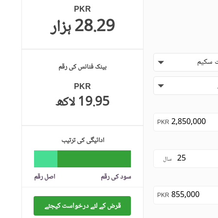
PKR
28.29 ہزار
 سکیم
بینک فنانس کی رقم
PKR
19.95 لاکھ
PKR
ادائیگی کی ترتیب
سال
سود کی رقم
اصل رقم
PKR
قرض کے لئے درخواست کیجئے