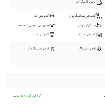
بجلی کا بیک اپ
The mosque nearby provides a peaceful place for prayer 
Your kids can play to their heart's content in the play area
کمیونٹی سوئمنگ پول
کمیونٹی جم
ڈے کیئر سینٹر
بچوں کے کھیلنے کا حصہ
Reach out to us for bookings and details.
کمیونٹی مسجد
کمیونٹی سنٹر
قریبی ہسپتال
قریبی شاپنگ مالز
کراچی کے مزید نقشے