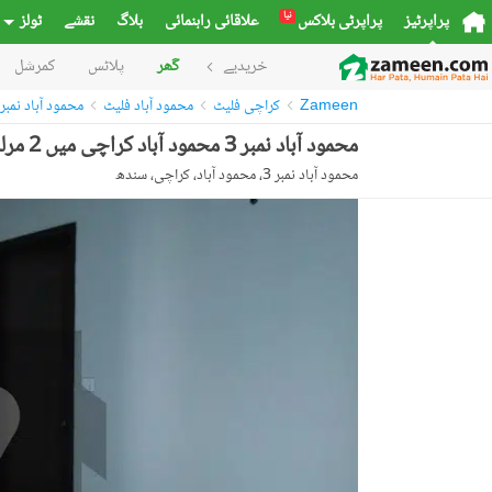
نیا
پراپرٹیز
پراپرٹی بلاکس
علاقائی راہنمائی
بلاگ
نقشے
ٹولز
خریدیے
گھر
پلاٹس
کمرشل
Zameen
کراچی فلیٹ
محمود آباد فلیٹ
محمود آباد نمبر 3 فلیٹ
محمود آباد نمبر 3 محمود آباد کراچی میں 2 مرلہ فلیٹ 28.5 لاکھ میں برائے فروخت۔
محمود آباد نمبر 3، محمود آباد، کراچی، سندھ