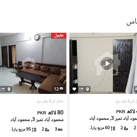
ں، بشمول سند ملکیت، رجسٹری، اور فروخت کنندہ/ایجنٹ کا شناختی
 کے جائیداد پر کسی بھی قسم کی رکاوٹ یا تنازعے کی جانچ کریں۔
مقبول
، کسی قابل اعتماد شخص کو ساتھ لے جائیں۔
، اپنی ذاتی یا مالی معلومات شیئر کرنے سے گریز کریں۔
سٹنگز) کے لیے ذمہ دار نہیں ہے۔ تمام صارفین اپنے اشتہارات
لیے خود ذمہ دار ہیں۔ کسی بھی معاہدے کو حتمی شکل دینے سے پہلے
یل اسٹیٹ ماہرین سے مشورہ حاصل کریں۔
12
3 ہفتے پہل
شامل کی:3 ہفتے پہل
ھ
80 لاکھ
PKR
PKR
آباد نمبر 3, محمود آباد
محمود آباد نمبر 3, محمود آباد
60 مربع یارڈ
2
2
95 مربع یارڈ
2
3