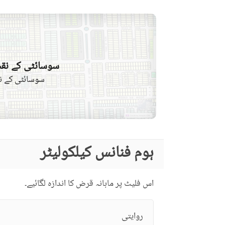
سوسائٹی کے نقش
سوسائٹی کے نق
ہوم فنانس کیلکولیٹر
اس فلیٹ پر ماہانہ قرض کا اندازہ لگائیے۔
روایتی