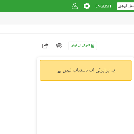
امل کیجئے
گھر کے لئے قرض
یہ پراپرٹی اب دستیاب نہیں ہے