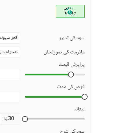
سود کی تدبیر
گھر سہولت
ملازمت کی صورتحال
تنخواہ دار
پراپرٹی قیمت
قرض کی مدت
بیعانہ
%
سود کی شرح