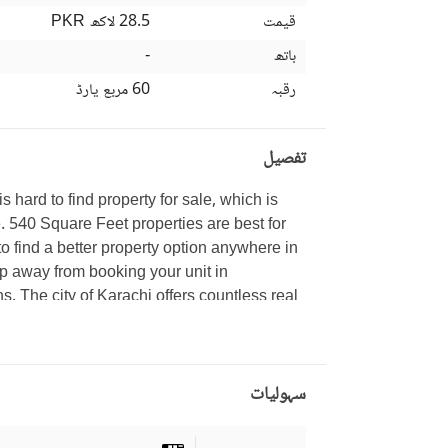
قیمت
28.5 لاکھ
PKR
باتھ
-
رقبہ
60 مربع یارڈ
تفصیل
is hard to find property for sale, which is 
. 540 Square Feet properties are best for 
o find a better property option anywhere in 
ep away from booking your unit in 
The city of Karachi offers countless real 
سہولیات
eryone can enjoy. 
re you can host your parties. 