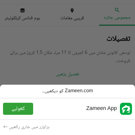
مجموعی جائزہ
قریبی مقامات
ہوم فنانس کیلکولیٹر
تفصیلات
لودھی کالونی ملتان میں 6 کمروں کا 11 مرلہ مکان 1.5 کروڑ میں برائے
فروخت۔
تفصیل پڑھیں
قسم
مکان
Zameen.com کو دیکھیں...
قیمت
1.5 کروڑ
PKR
Zameen App
کھولیے
باتھ
7 باتھ
رقبہ
11 مرلہ
براؤزر میں جاری رکھیں
مقصد
برائے فروخت