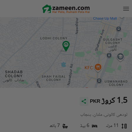
1.5 کروڑ
PKR
لودھی کالونی، ملتان، پنجاب
11 مرلہ
6 بیڈ
7 باتھ