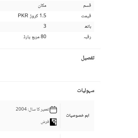
قسم
مکان
قیمت
1.5 کروڑ
PKR
باتھ
3
رقبہ
80 مربع یارڈ
تفصیل
سہولیات
تعمیر کا سال
: 2004
اہم خصوصیات
فرش