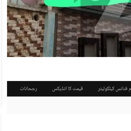
 فنانس کیلکولیٹر
قیمت کا انڈیکس
رجحانات