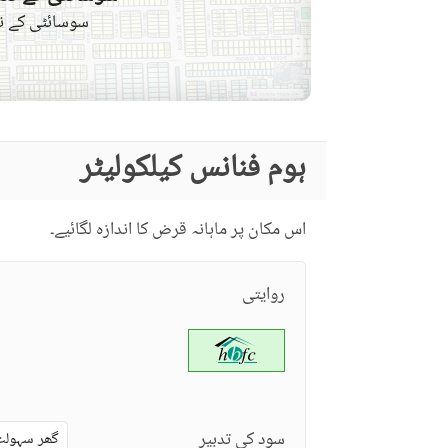
دوسری خصوصیات
سوسائٹی کے نق
دیگر قریبی جگہیں
دیکھ بھال کا عملہ
مزید خصوصیات
ہوم فنانس کیلکولیٹر
اس مکان پر ماہانہ قرض کا اندازہ لگائیے۔
روایتی
سود کی تدبیر
گھر سہولت