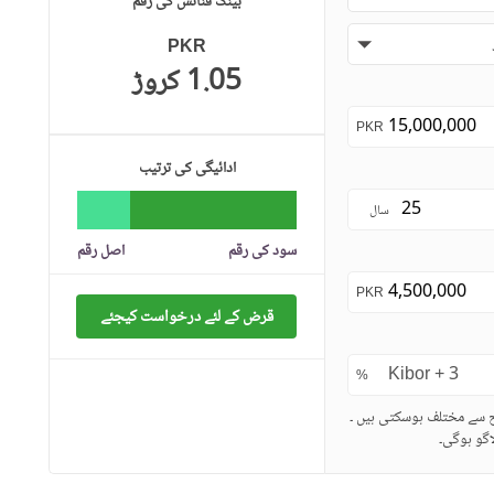
بینک فنانس کی رقم
PKR
1.05 کروڑ
PKR
ادائیگی کی ترتیب
سال
سود کی رقم
اصل رقم
PKR
قرض کے لئے درخواست کیجئے
%
ح سے مختلف ہوسکتی ہیں ۔
گو ہوگی۔