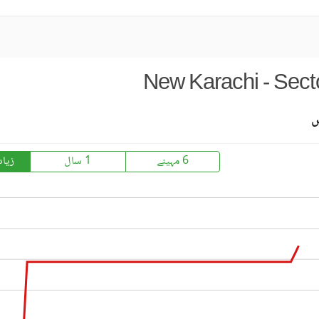
New Karachi - Sect
س
6 مہینے
1 سال
زیاد