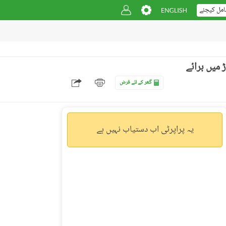
امل کیجئے
 کراچی ۔ سیکٹر 5 ۔ اے,نیو کراچی,کراچی میں 4 کمروں کا 3 مرلہ مکان 1.5 کروڑ میں برائے
گھر کے لئے قرض
یہ پراپرٹی اب دستیاب نہیں ہے