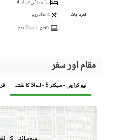
بیڈرومز کی تعداد
: 4
ڈائننگ روم
کمرہ جات
لائونج یا سٹنگ روم
برانڈ بینڈ انٹرنیٹ تک رسائی
کاروبار اور مواصلات
مقام اور سفر
کمیونٹی لان یا گارڈن
فرسٹ ایڈ یا میڈیکل سنٹر
کمیونٹی خصوصیات
نیو کراچی - سیکٹر 5 - اے/3 کا نقشہ
قری
بار بی کیو کا حصہ
لان یا باغ
تفریح اور صحت
قریبی سکول
نزدیکی علاقے اور
سوسائٹی کے نقش
قریبی ریسٹورنٹ