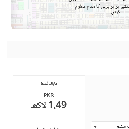
میں)
شے پر پراپرٹی کا مقام معلوم
کریں۔
حفاظتی عملہ
معذوروں کے لئے سہولیات
ماہانہ قسط
PKR
1.49 لاکھ
 سکیم