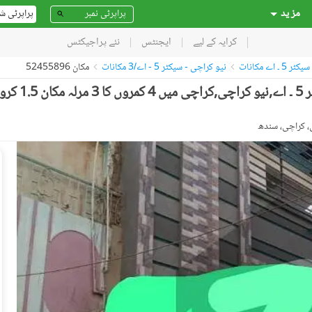
مز ید
پراپرٹی ش
کرایہ کے لیے
ایجنٹس
نئے پراجیکٹس
۔ اے مکانات
نیو کراچی - سیکٹر 5 - اے/3 مکانات
مکان 52455896
نیو کراچی - سیکٹر 5 - اے/3 نیو