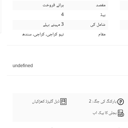
مقصد
برائے فروخت
بیڈ
4
شامل کی
3 مہینے پہلے
مقام
نیو کراچی، کراچی، سندھ
undefined
پارکنگ کی جگہ
: 2
ڈبل گلیزڈ کھڑکیاں
بجلی کا بیک اپ