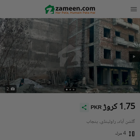
2
1.75 کروڑ
PKR
گلشن آباد، راولپنڈی، پنجاب
4 مرلہ