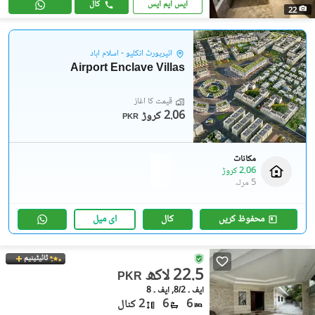
ایس ایم ایس
کال
22
ائیرپورٹ انکلیو - اسلام آباد
Airport Enclave Villas
قیمت کا آغاز
2.06 کروڑ
PKR
مکانات
2.06 کروڑ
5 مرلہ
محفوظ کریں
کال
ای میل
ٹائیٹینیم
22.5 لاکھ
PKR
ایف ۔ 8/2, ایف ۔ 8
6
6
2 کنال