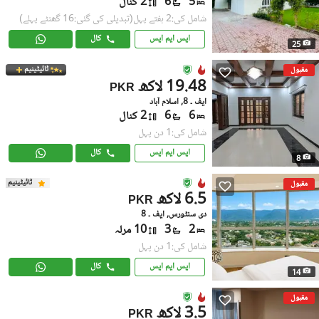
5
6
2 کنال
شامل کی:2 ہفتے پہل
(تبدیلی کی گئی:16 گھنٹے پہلے)
ایس ایم ایس
کال
25
ٹائیٹینیم
مقبول
19.48 لاکھ
PKR
ایف ۔ 8, اسلام آباد
6
6
2 کنال
شامل کی:1 دن پہل
ایس ایم ایس
کال
8
ٹائیٹینیم
مقبول
6.5 لاکھ
PKR
دی سنٹورس, ایف ۔ 8
2
3
10 مرلہ
شامل کی:1 دن پہل
ایس ایم ایس
کال
14
مقبول
3.5 لاکھ
PKR