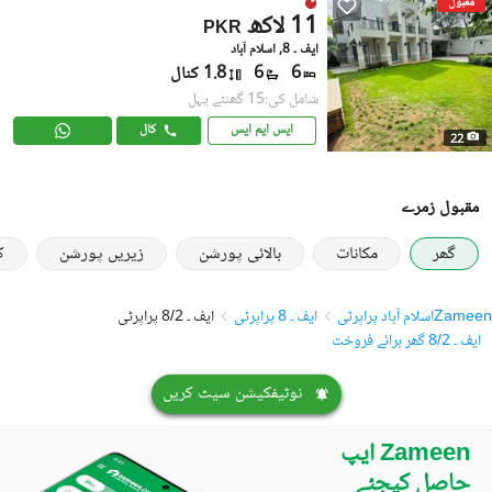
مقبول
11 لاکھ
PKR
ایف ۔ 8, اسلام آباد
6
6
1.8 کنال
شامل کی:15 گھنٹے پہل
ایس ایم ایس
کال
22
مقبول زمرے
گھر
مکانات
بالائی پورشن
زیریں پورشن
ک
Zameen
اسلام آباد پراپرٹی
ایف ۔ 8 پراپرٹی
ایف ۔ 8/2 پراپرٹی
ایف ۔ 8/2 گھر برائے فروخت
نوٹیفکیشن سیٹ کریں
Zameen ایپ
حاصل کیجئے