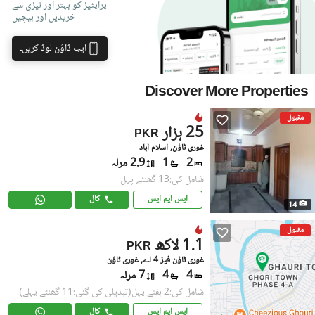
پراپٹیز کو بہتر اور تیزی سے
خریدیں اور بیچیں
ایپ ڈاؤن لوڈ کریں۔
Discover More Properties
مقبول
25 ہزار
PKR
غوری ٹاؤن, اسلام آباد
2
1
2.9 مرلہ
شامل کی:13 گھنٹے پہل
ایس ایم ایس
کال
14
مقبول
1.1 لاکھ
PKR
غوری ٹاؤن فیز 4 اے, غوری ٹاؤن
4
4
7 مرلہ
شامل کی:2 ہفتے پہل
(تبدیلی کی گئی:11 گھنٹے پہلے)
ایس ایم ایس
کال