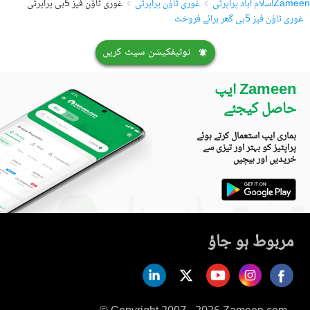
Zameen
اسلام آباد پراپرٹی
غوری ٹاؤن پراپرٹی
غوری ٹاؤن فیز 5بی پراپرٹی
غوری ٹاؤن فیز 5بی گھر برائے فروخت
نوٹیفکیشن سیٹ کریں
Zameen ایپ
حاصل کیجئے
ہماری ایپ استعمال کرتے ہوئے
پراپٹیز کو بہتر اور تیزی سے
خریدیں اور بیچیں
مربوط ہو جاؤ