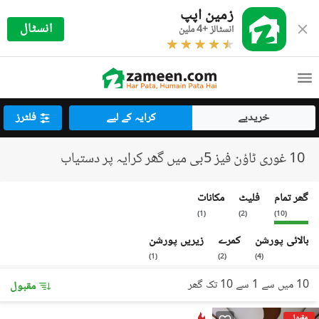
زمین اپپ
انسٹال
انسٹالز +4 ملین
خریدیے
کرایہ کے لیے
فلٹرز
10 غوری ٹاؤن فیز 5بی میں گھر کرایہ پر دستیاب
گھر تمام
فلیٹ
مکانات
)
1
(
)
2
(
)
10
(
بالائی پورشن
کمرے
زیریں پورشن
)
1
(
)
2
(
)
4
(
10 میں سے 1 سے 10 تک گھر
مقبول
مقبول