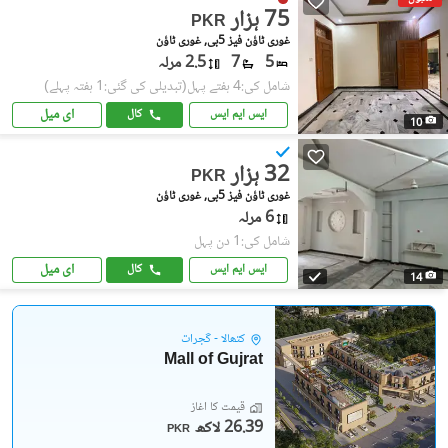
75 ہزار
PKR
غوری ٹاؤن فیز 5بی, غوری ٹاؤن
5
7
2.5 مرلہ
شامل کی:4 ہفتے پہل
(تبدیلی کی گئی:1 ہفتہ پہلے)
ای میل
ایس ایم ایس
کال
10
32 ہزار
PKR
غوری ٹاؤن فیز 5بی, غوری ٹاؤن
6 مرلہ
شامل کی:1 دن پہل
ای میل
ایس ایم ایس
کال
14
کتھالا - گجرات
Mall of Gujrat
قیمت کا آغاز
26.39 لاکھ
PKR