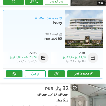
ایس ایم ایس
کال
7
بحریہ ٹاؤن - اسلام آباد
Ivory
قیمت کا آغاز
68 لاکھ
PKR
دکانات
دکانات
1.09 کروڑ
-
2.4 کروڑ
73.79 لاکھ
-
3.88 کروڑ
0.8 مرلہ
-
2.1 مرلہ
0.6 مرلہ
-
2.1 مرلہ
محفوظ کریں
کال
ای میل
32 ہزار
PKR
غوری ٹاؤن فیز 5بی, غوری ٹاؤن
6 مرلہ