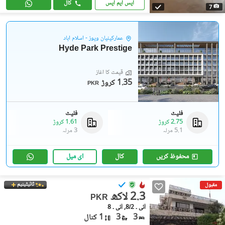
ایس ایم ایس
کال
7
عمارکینیان ویوز - اسلام آباد
Hyde Park Prestige
قیمت کا آغاز
1.35 کروڑ
PKR
فلیٹ
فلیٹ
2.75 کروڑ
1.61 کروڑ
5.1 مرلہ
3 مرلہ
محفوظ کریں
کال
ای میل
ٹائیٹینیم
مقبول
2.3 لاکھ
PKR
آئی ۔ 8/2, آئی ۔ 8
3
3
1 کنال