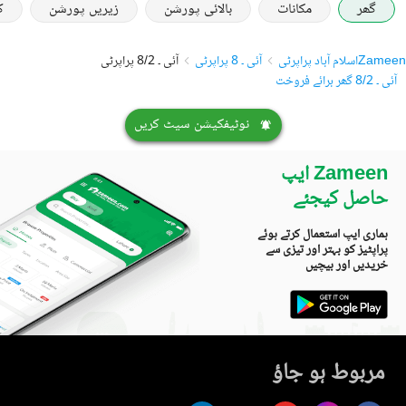
گھر
مکانات
بالائی پورشن
زیریں پورشن
ک
Zameen
اسلام آباد پراپرٹی
آئی ۔ 8 پراپرٹی
آئی ۔ 8/2 پراپرٹی
آئی ۔ 8/2 گھر برائے فروخت
نوٹیفکیشن سیٹ کریں
Zameen ایپ
حاصل کیجئے
ہماری ایپ استعمال کرتے ہوئے
پراپٹیز کو بہتر اور تیزی سے
خریدیں اور بیچیں
مربوط ہو جاؤ