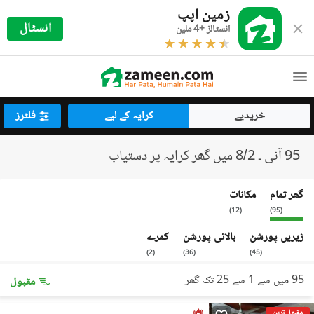
زمین اپپ
انسٹال
انسٹالز +4 ملین
خریدیے
کرایہ کے لیے
فلٹرز
95 آئی ۔ 8/2 میں گھر کرایہ پر دستیاب
گھر تمام
مکانات
)
12
(
)
95
(
زیریں پورشن
بالائی پورشن
کمرے
)
2
(
)
36
(
)
45
(
95 میں سے 1 سے 25 تک گھر
مقبول
مقبول ترین