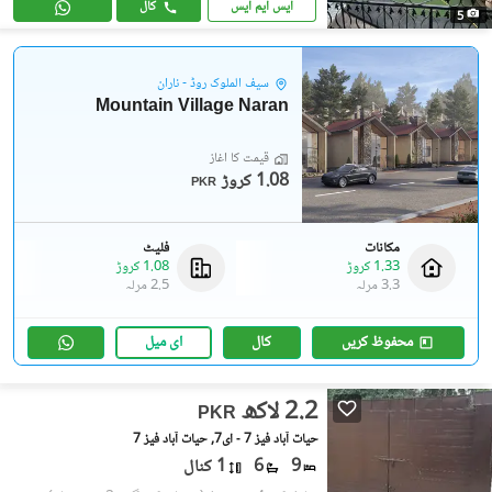
ایس ایم ایس
کال
5
سیف الملوک روڈ - ناران
Mountain Village Naran
قیمت کا آغاز
1.08 کروڑ
PKR
مکانات
فلیٹ
1.33 کروڑ
1.08 کروڑ
3.3 مرلہ
2.5 مرلہ
محفوظ کریں
کال
ای میل
2.2 لاکھ
PKR
حیات آباد فیز 7 - ای7, حیات آباد فیز 7
9
6
1 کنال