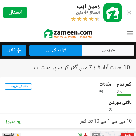
زمین اپپ
انسٹال
انسٹالز +4 ملین
خریدیے
کرایہ کے لیے
فلٹرز
10 حیات آباد فیز 7 میں گھر کرایہ پر دستیاب
گھر تمام
مکانات
مقام کی فہرست
)
6
(
)
10
(
بالائی پورشن
)
4
(
10 میں سے 1 سے 10 تک گھر
مقبول
ٹائیٹینیم
مقبول