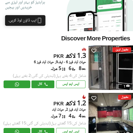
پراپٹیز کو بہتر اور تیزی سے
خریدیں اور بیچیں
ایپ ڈاؤن لوڈ کریں۔
Discover More Properties
مقبول ترین
1.3 لاکھ
PKR
حیات آباد فیز 6 - ایف9, حیات آباد فیز 6
8
6
5 مرلہ
شامل کی:4 ہفتے پہل
(تبدیلی کی گئی:2 ہفتے پہلے)
ایس ایم ایس
کال
1
مقبول
1.2 لاکھ
PKR
حیات آباد فیز 2, حیات آباد
4
4
7 مرلہ
شامل کی:15 گھنٹے پہل
(تبدیلی کی گئی:15 گھنٹے پہلے)
ایس ایم ایس
کال