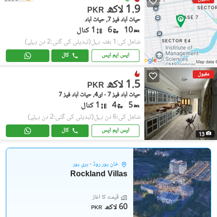
1.9 لاکھ
PKR
حیات آباد فیز 7, حیات آباد
10
6
1 کنال
شامل کی:1 ہفتہ پہل
(تبدیلی کی گئی:2 دن پہلے)
ایس ایم ایس
کال
مقبول
1.5 لاکھ
PKR
حیات آباد فیز 7 - ای4, حیات آباد فیز 7
5
4
1 کنال
شامل کی:6 دن پہل
(تبدیلی کی گئی:2 دن پہلے)
ایس ایم ایس
کال
13
خان پور روڈ - ہری پور
Rockland Villas
قیمت کا آغاز
60 لاکھ
PKR