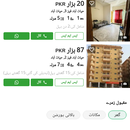
20 ہزار
PKR
حیات آباد فیز 3, حیات آباد
1
1
5 مرلہ
شامل کی:2 دن پہل
ایس ایم ایس
کال
1
87 ہزار
PKR
حیات آباد فیز 2, حیات آباد
4
4
7 مرلہ
شامل کی:15 گھنٹے پہل
(تبدیلی کی گئی:15 گھنٹے پہلے)
ایس ایم ایس
کال
1
مقبول زمرے
گھر
مکانات
بالائی پورشن