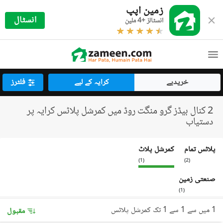
زمین اپپ
انسٹال
انسٹالز +4 ملین
خریدیے
کرایہ کے لیے
فلٹرز
2 کنال بیڈز گرو منگت روڈ میں کمرشل پلاٹس کرایہ پر
دستیاب
پلاٹس تمام
کمرشل پلاٹ
)
1
(
)
2
(
صنعتی زمین
)
1
(
1 میں سے 1 سے 1 تک کمرشل پلاٹس
مقبول