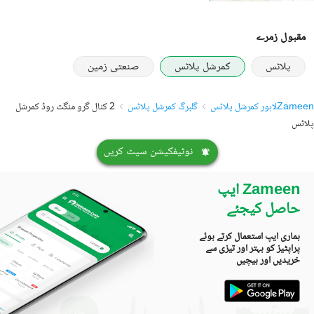
مقبول زمرے
پلاٹس
کمرشل پلاٹس
صنعتی زمین
Zameen
لاہور کمرشل پلاٹس
گلبرگ کمرشل پلاٹس
2 کنال گرو منگت روڈ کمرشل
پلاٹس
نوٹیفکیشن سیٹ کریں
Zameen ایپ
حاصل کیجئے
ہماری ایپ استعمال کرتے ہوئے
پراپٹیز کو بہتر اور تیزی سے
خریدیں اور بیچیں