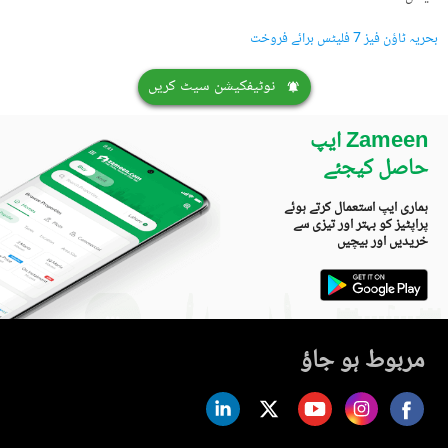
بحریہ ٹاؤن فیز 7 فلیٹس برائے فروخت
نوٹیفکیشن سیٹ کریں
Zameen ایپ
حاصل کیجئے
ہماری ایپ استعمال کرتے ہوئے
پراپٹیز کو بہتر اور تیزی سے
خریدیں اور بیچیں
مربوط ہو جاؤ