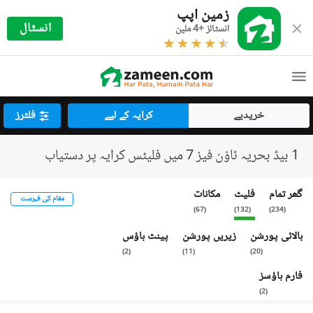
زمین اپپ
انسٹال
انسٹالز +4 ملین
خریدیے
کرایہ کے لیے
فلٹرز
1 بیڈ بحریہ ٹاؤن فیز 7 میں فلیٹس کرایہ پر دستیاب
گھر تمام
فلیٹ
مکانات
مقام کی فہرست
)
67
(
)
132
(
)
234
(
بالائی پورشن
زیریں پورشن
پینٹ ہاؤس
)
2
(
)
11
(
)
20
(
فارم ہاؤسز
)
2
(