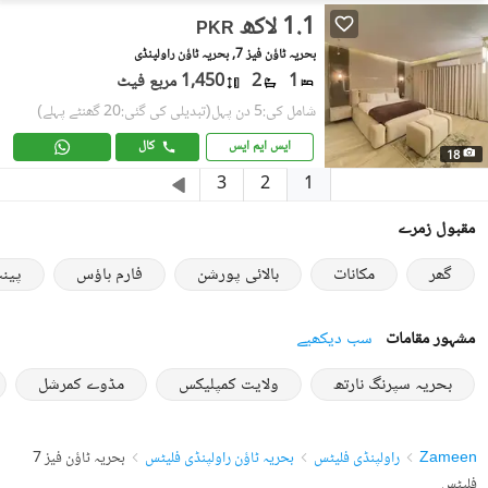
1.1 لاکھ
PKR
بحریہ ٹاؤن فیز 7, بحریہ ٹاؤن راولپنڈی
1
2
1,450 مربع فیٹ
شامل کی:5 دن پہل
(تبدیلی کی گئی:20 گھنٹے پہلے)
ایس ایم ایس
کال
18
1
3
2
مقبول زمرے
گھر
مکانات
بالائی پورشن
فارم ہاؤس
پین
مشہور مقامات
سب دیکھیے
بحریہ سپرنگ نارتھ
ولایت کمپلیکس
مڈوے کمرشل
Zameen
راولپنڈی فلیٹس
بحریہ ٹاؤن راولپنڈی فلیٹس
بحریہ ٹاؤن فیز 7
فلیٹس