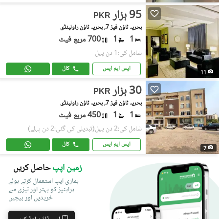
95 ہزار
PKR
بحریہ ٹاؤن فیز 7, بحریہ ٹاؤن راولپنڈی
1
1
700 مربع فیٹ
شامل کی:1 دن پہل
ایس ایم ایس
کال
11
30 ہزار
PKR
بحریہ ٹاؤن فیز 7, بحریہ ٹاؤن راولپنڈی
1
1
450 مربع فیٹ
شامل کی:2 دن پہل
(تبدیلی کی گئی:2 دن پہلے)
ایس ایم ایس
کال
7
زمین اپپ
حاصل کریں
ہماری ایپ استعمال کرتے ہوئے
پراپٹیز کو بہتر اور تیزی سے
خریدیں اور بیچیں