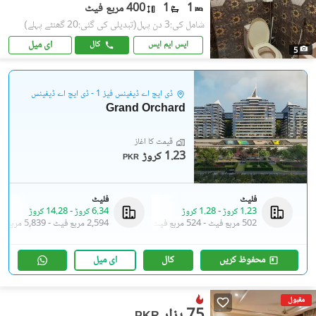
1
1
400 مربع فیٹ
شامل کی:3 دن پہل
(تبدیلی کی گئی:20 گھنٹے پہلے)
ای میل
ایس ایم ایس
کال
5
ڈی ایچ اے ڈیفینس فیز 1 - ڈی ایچ اے ڈیفینس
Grand Orchard
قیمت کا آغاز
1.23 کروڑ
PKR
فلیٹ
فلیٹ
1.23 کروڑ
-
1.28 کروڑ
6.34 کروڑ
-
14.28 کروڑ
502 مربع فیٹ
-
524 مربع فیٹ
2,594 مربع فیٹ
-
5,839 مربع فیٹ
محفوظ کریں
کال
ای میل
مقبول