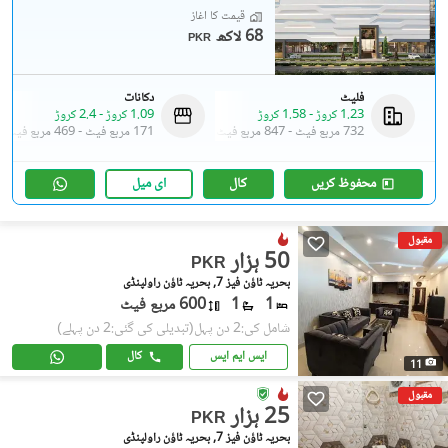
قیمت کا آغاز
68 لاکھ
PKR
فلیٹ
دکانات
1.23 کروڑ
-
1.58 کروڑ
1.09 کروڑ
-
2.4 کروڑ
732 مربع فیٹ
-
847 مربع فیٹ
171 مربع فیٹ
-
469 مربع فیٹ
محفوظ کریں
کال
ای میل
مقبول
50 ہزار
PKR
بحریہ ٹاؤن فیز 7, بحریہ ٹاؤن راولپنڈی
1
1
600 مربع فیٹ
شامل کی:2 دن پہل
(تبدیلی کی گئی:2 دن پہلے)
ایس ایم ایس
کال
11
مقبول
25 ہزار
PKR
بحریہ ٹاؤن فیز 7, بحریہ ٹاؤن راولپنڈی