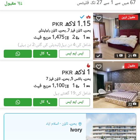
67 میں سے 1 سے 27 تک فلیٹس
مقبول
مقبول ترین
1.15 لاکھ
PKR
بحریہ ٹاؤن فیز 7, بحریہ ٹاؤن راولپنڈی
1
2
1,475 مربع فیٹ
شامل کی:4 دن پہل
(تبدیلی کی گئی:2 دن پہلے)
ایس ایم ایس
کال
1
21
مقبول
1 لاکھ
PKR
بحریہ ہائٹس 5, بحریہ ٹاؤن فیز 7
1
1
1,100 مربع فیٹ
شامل کی:19 گھنٹے پہل
ایس ایم ایس
کال
22
بحریہ ٹاؤن - اسلام آباد
Ivory