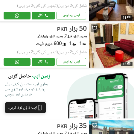
شامل کی:2 دن پہل
(تبدیلی کی گئی:2 دن پہلے)
ایس ایم ایس
کال
11
50 ہزار
PKR
بحریہ ٹاؤن فیز 7, بحریہ ٹاؤن راولپنڈی
1
1
600 مربع فیٹ
شامل کی:2 دن پہل
(تبدیلی کی گئی:2 دن پہلے)
ایس ایم ایس
کال
15
زمین اپپ
حاصل کریں
ہماری ایپ استعمال کرتے ہوئے
پراپٹیز کو بہتر اور تیزی سے
خریدیں اور بیچیں
ایپ ڈاؤن لوڈ کریں۔
35 ہزار
PKR
بحریہ ٹاؤن فیز 7, بحریہ ٹاؤن راولپنڈی