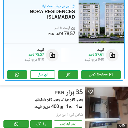
جی ٹی روڈ - اسلام آباد
NORA RESIDENCES
ISLAMABAD
قیمت کا آغاز
78.57 لاکھ
PKR
فلیٹ
فلیٹ
87.61 لاکھ
78.57 لاکھ
940 مربع فیٹ
810 مربع فیٹ
محفوظ کریں
کال
ای میل
35 ہزار
PKR
بحریہ ٹاؤن فیز 7, بحریہ ٹاؤن راولپنڈی
1
1
400 مربع فیٹ
شامل کی:1 دن پہل
ایس ایم ایس
کال
5