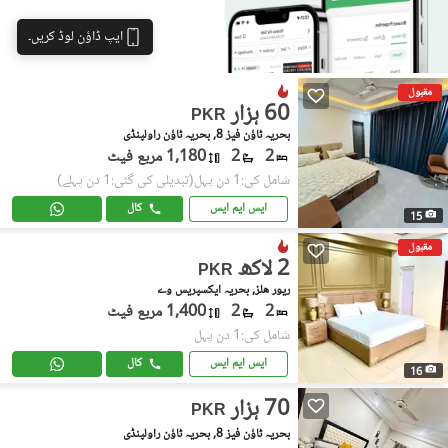
ایپ ڈاؤن لوڈ کریں۔
مقبول
60 ہزار
PKR
بحریہ ٹاؤن فیز 8, بحریہ ٹاؤن راولپنڈی
2
2
1,180 مربع فیٹ
شامل کی:1 دن پہل
(تبدیلی کی گئی:1 دن پہلے)
ایس ایم ایس
کال
15
مقبول
2 لاکھ
PKR
ریور هلز, بحریہ ایکسپریس وے
2
2
1,400 مربع فیٹ
شامل کی:1 دن پہل
ایس ایم ایس
کال
16
70 ہزار
PKR
بحریہ ٹاؤن فیز 8, بحریہ ٹاؤن راولپنڈی