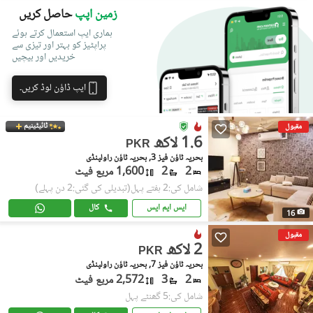
زمین اپپ
حاصل کریں
ہماری ایپ استعمال کرتے ہوئے
پراپٹیز کو بہتر اور تیزی سے
خریدیں اور بیچیں
ایپ ڈاؤن لوڈ کریں۔
ٹائیٹینیم
مقبول
1.6 لاکھ
PKR
بحریہ ٹاؤن فیز 3, بحریہ ٹاؤن راولپنڈی
2
2
1,600 مربع فیٹ
شامل کی:2 ہفتے پہل
(تبدیلی کی گئی:2 دن پہلے)
ایس ایم ایس
کال
16
مقبول
2 لاکھ
PKR
بحریہ ٹاؤن فیز 7, بحریہ ٹاؤن راولپنڈی
2
3
2,572 مربع فیٹ
شامل کی:5 گھنٹے پہل