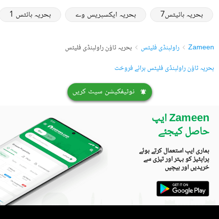
بحریہ ہائیٹس7
بحریہ ایکسپریس وے
بحریہ ہائٹس 1
Zameen
راولپنڈی فلیٹس
بحریہ ٹاؤن راولپنڈی فلیٹس
بحریہ ٹاؤن راولپنڈی فلیٹس برائے فروخت
نوٹیفکیشن سیٹ کریں
Zameen ایپ
حاصل کیجئے
ہماری ایپ استعمال کرتے ہوئے
پراپٹیز کو بہتر اور تیزی سے
خریدیں اور بیچیں