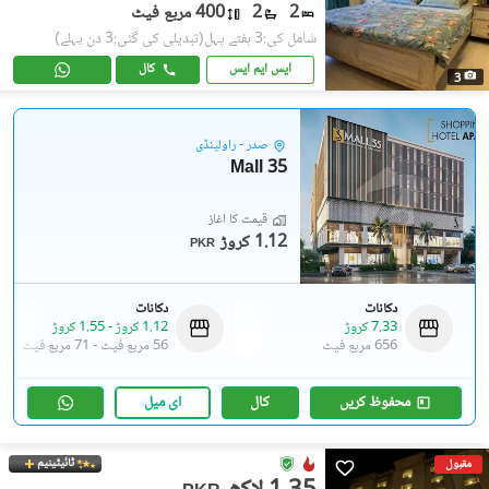
2
2
400 مربع فیٹ
شامل کی:3 ہفتے پہل
(تبدیلی کی گئی:3 دن پہلے)
ایس ایم ایس
کال
3
صدر - راولپنڈی
Mall 35
قیمت کا آغاز
1.12 کروڑ
PKR
دکانات
دکانات
7.33 کروڑ
1.12 کروڑ
-
1.55 کروڑ
656 مربع فیٹ
56 مربع فیٹ
-
71 مربع فیٹ
محفوظ کریں
کال
ای میل
ٹائیٹینیم
مقبول