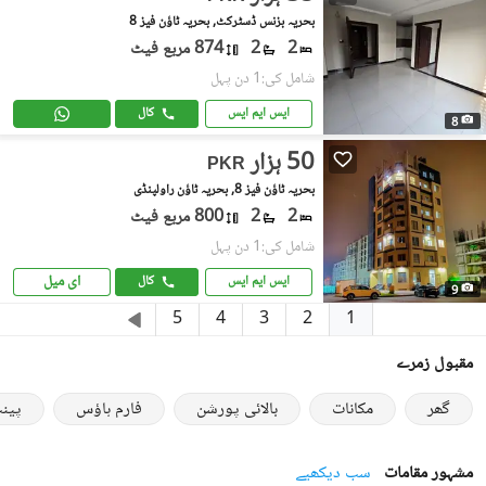
بحریہ بزنس ڈسٹرکٹ, بحریہ ٹاؤن فیز 8
2
2
874 مربع فیٹ
شامل کی:1 دن پہل
ایس ایم ایس
کال
8
50 ہزار
PKR
بحریہ ٹاؤن فیز 8, بحریہ ٹاؤن راولپنڈی
2
2
800 مربع فیٹ
شامل کی:1 دن پہل
ای میل
ایس ایم ایس
کال
9
1
5
4
3
2
مقبول زمرے
گھر
مکانات
بالائی پورشن
فارم ہاؤس
پین
مشہور مقامات
سب دیکھیے