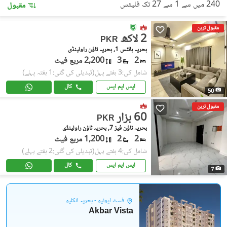
240 میں سے 1 سے 27 تک فلیٹس
مقبول
مقبول ترین
2 لاکھ
PKR
بحریہ ہائٹس 1, بحریہ ٹاؤن راولپنڈی
2
3
2,200 مربع فیٹ
شامل کی:3 ہفتے پہل
(تبدیلی کی گئی:1 ہفتہ پہلے)
ایس ایم ایس
کال
50
مقبول ترین
60 ہزار
PKR
بحریہ ٹاؤن فیز 7, بحریہ ٹاؤن راولپنڈی
2
2
1,200 مربع فیٹ
شامل کی:4 ہفتے پہل
(تبدیلی کی گئی:2 ہفتے پہلے)
ایس ایم ایس
کال
7
فسٹ ایونیو - بحریہ انکلیو
Akbar Vista