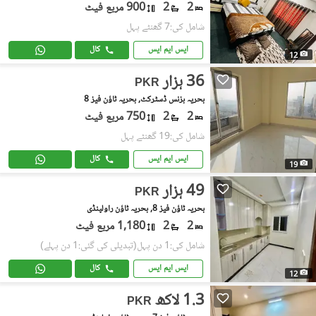
2
2
900 مربع فیٹ
شامل کی:7 گھنٹے پہل
ایس ایم ایس
کال
12
36 ہزار
PKR
بحریہ بزنس ڈسٹرکٹ, بحریہ ٹاؤن فیز 8
2
2
750 مربع فیٹ
شامل کی:19 گھنٹے پہل
ایس ایم ایس
کال
19
49 ہزار
PKR
بحریہ ٹاؤن فیز 8, بحریہ ٹاؤن راولپنڈی
2
2
1,180 مربع فیٹ
شامل کی:1 دن پہل
(تبدیلی کی گئی:1 دن پہلے)
ایس ایم ایس
کال
12
1.3 لاکھ
PKR