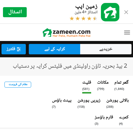
زمین اپپ
انسٹال
انسٹالز +4 ملین
خریدیے
کرایہ کے لیے
فلٹرز
2 بیڈ بحریہ ٹاؤن راولپنڈی میں فلیٹس کرایہ پر دستیاب
گھر تمام
مکانات
فلیٹ
مقام کی فہرست
)
581
(
)
799
(
)
1,840
(
بالائی پورشن
زیریں پورشن
پینٹ ہاؤس
)
7
(
)
158
(
)
288
(
کمرے
فارم ہاؤسز
)
3
(
)
4
(