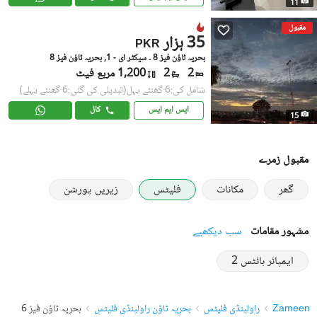
11
مقبول
35 ہزار
PKR
بحریہ ٹاؤن فیز 8 ۔ سیکٹر ای - 1, بحریہ ٹاؤن فیز 8
2
2
1,200 مربع فیٹ
شامل کی:6 گھنٹے پہل
(تبدیلی کی گئی:6 گھنٹے پہلے)
ایس ایم ایس
کال
15
مقبول زمرے
گھر
مکانات
فلیٹس
زیریں پورشن
مشہور مقامات
سب دیکھیے
ایمپائر ہائٹس 2
Zameen
راولپنڈی فلیٹس
بحریہ ٹاؤن راولپنڈی فلیٹس
بحریہ ٹاؤن فیز 6