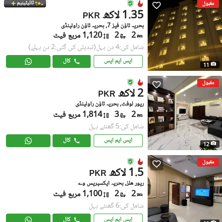
ٹائیٹینیم
مقبول
1.35 لاکھ
PKR
بحریہ ٹاؤن فیز 7, بحریہ ٹاؤن راولپنڈی
2
2
1,120 مربع فیٹ
شامل کی:4 دن پہل
(تبدیلی کی گئی:2 دن پہلے)
ایس ایم ایس
کال
11
مقبول
2 لاکھ
PKR
ریور لوفٹ, بحریہ ٹاؤن راولپنڈی
2
3
1,814 مربع فیٹ
شامل کی:5 گھنٹے پہل
ایس ایم ایس
کال
12
مقبول
1.5 لاکھ
PKR
ریور هلز, بحریہ ایکسپریس وے
2
2
1,100 مربع فیٹ
شامل کی:6 گھنٹے پہل
ایس ایم ایس
کال