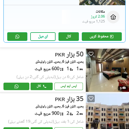
مکانات
2.06 کروڑ
1,125 مربع فیٹ
محفوظ کریں
کال
ای میل
50 ہزار
PKR
بحریہ ٹاؤن فیز 6, بحریہ ٹاؤن راولپنڈی
1
1
600 مربع فیٹ
شامل کی:6 دن پہل
(تبدیلی کی گئی:2 دن پہلے)
ایس ایم ایس
کال
9
35 ہزار
PKR
بحریہ ٹاؤن فیز 6, بحریہ ٹاؤن راولپنڈی
2
2
900 مربع فیٹ
شامل کی:1 ہفتہ پہل
(تبدیلی کی گئی:19 گھنٹے پہلے)