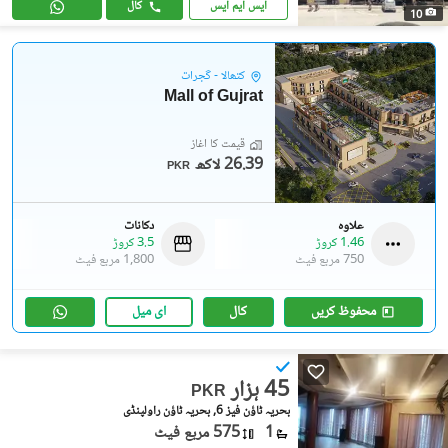
ایس ایم ایس
کال
10
کتھالا - گجرات
Mall of Gujrat
قیمت کا آغاز
26.39 لاکھ
PKR
علاوہ
دکانات
1.46 کروڑ
3.5 کروڑ
750 مربع فیٹ
1,800 مربع فیٹ
محفوظ کریں
کال
ای میل
45 ہزار
PKR
بحریہ ٹاؤن فیز 6, بحریہ ٹاؤن راولپنڈی
1
575 مربع فیٹ