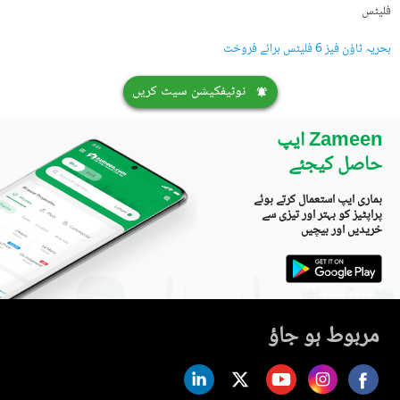
فلیٹس
بحریہ ٹاؤن فیز 6 فلیٹس برائے فروخت
نوٹیفکیشن سیٹ کریں
Zameen ایپ
حاصل کیجئے
ہماری ایپ استعمال کرتے ہوئے
پراپٹیز کو بہتر اور تیزی سے
خریدیں اور بیچیں
مربوط ہو جاؤ