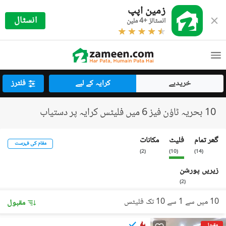
زمین اپپ
انسٹال
انسٹالز +4 ملین
خریدیے
کرایہ کے لیے
فلٹرز
10 بحریہ ٹاؤن فیز 6 میں فلیٹس کرایہ پر دستیاب
گھر تمام
فلیٹ
مکانات
مقام کی فہرست
)
2
(
)
10
(
)
14
(
زیریں پورشن
)
2
(
10 میں سے 1 سے 10 تک فلیٹس
مقبول
مقبول