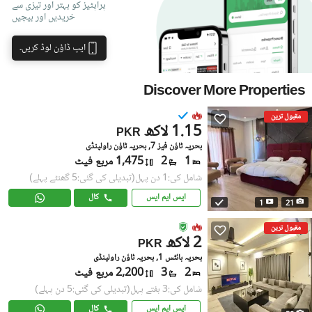
پراپٹیز کو بہتر اور تیزی سے
خریدیں اور بیچیں
ایپ ڈاؤن لوڈ کریں۔
Discover More Properties
مقبول ترین
1.15 لاکھ
PKR
بحریہ ٹاؤن فیز 7, بحریہ ٹاؤن راولپنڈی
1
2
1,475 مربع فیٹ
شامل کی:1 دن پہل
(تبدیلی کی گئی:5 گھنٹے پہلے)
ایس ایم ایس
کال
1
21
مقبول ترین
2 لاکھ
PKR
بحریہ ہائٹس 1, بحریہ ٹاؤن راولپنڈی
2
3
2,200 مربع فیٹ
شامل کی:3 ہفتے پہل
(تبدیلی کی گئی:5 دن پہلے)
ایس ایم ایس
کال