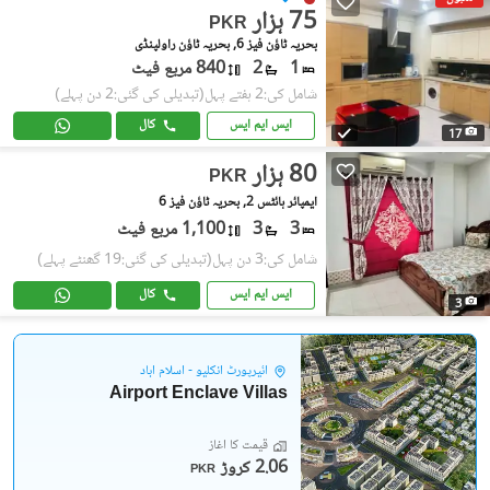
75 ہزار
PKR
بحریہ ٹاؤن فیز 6, بحریہ ٹاؤن راولپنڈی
1
2
840 مربع فیٹ
شامل کی:2 ہفتے پہل
(تبدیلی کی گئی:2 دن پہلے)
ایس ایم ایس
کال
17
80 ہزار
PKR
ایمپائر ہائٹس 2, بحریہ ٹاؤن فیز 6
3
3
1,100 مربع فیٹ
شامل کی:3 دن پہل
(تبدیلی کی گئی:19 گھنٹے پہلے)
ایس ایم ایس
کال
3
ائیرپورٹ انکلیو - اسلام آباد
Airport Enclave Villas
قیمت کا آغاز
2.06 کروڑ
PKR