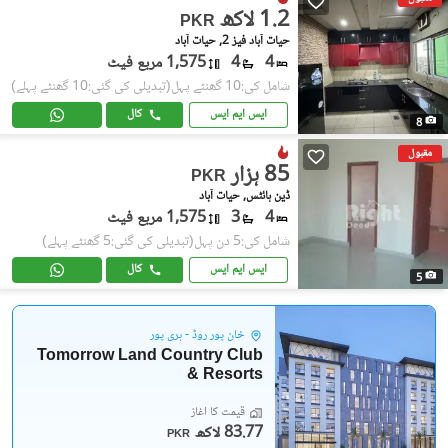
1.2 لاکھ
PKR
حیات آباد فیز 2, حیات آباد
4
4
1,575 مربع فیٹ
شامل کی:10 گھنٹے پہل
(تبدیلی کی گئی:10 گھنٹے پہلے)
ایس ایم ایس
کال
8
مقبول
85 ہزار
PKR
ڈین ہائٹس, حیات آباد
4
3
1,575 مربع فیٹ
شامل کی:5 دن پہل
(تبدیلی کی گئی:5 گھنٹے پہلے)
ایس ایم ایس
کال
5
خان پور روڈ - ہری پور
Tomorrow Land Country Club
& Resorts
قیمت کا آغاز
83.77 لاکھ
PKR