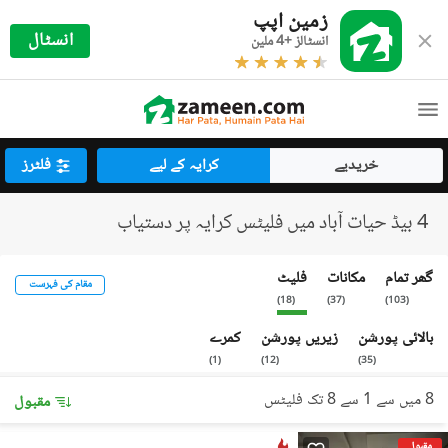
زمین اپپ
انسٹال
انسٹالز +4 ملین
خریدیے
کرایہ کے لیے
فلٹرز
4 بیڈ حیات آباد میں فلیٹس کرایہ پر دستیاب
گھر تمام
مکانات
فلیٹ
مقام کی فہرست
)
18
(
)
37
(
)
103
(
بالائی پورشن
زیریں پورشن
کمرے
)
1
(
)
12
(
)
35
(
8 میں سے 1 سے 8 تک فلیٹس
مقبول
مقبول