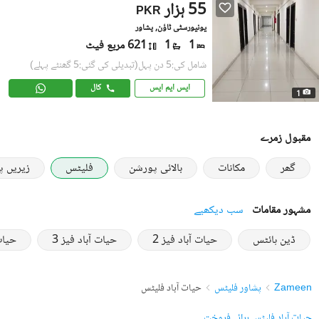
55 ہزار
PKR
یونیورسٹی ٹاؤن, پشاور
1
1
621 مربع فیٹ
شامل کی:5 دن پہل
(تبدیلی کی گئی:5 گھنٹے پہلے)
ایس ایم ایس
کال
1
مقبول زمرے
گھر
مکانات
بالائی پورشن
فلیٹس
زیریں 
مشہور مقامات
سب دیکھیے
ڈین ہائٹس
حیات آباد فیز 2
حیات آباد فیز 3
حیات 
Zameen
پشاور فلیٹس
حیات آباد فلیٹس
حیات آباد فلیٹس برائے فروخت