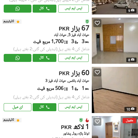
ایس ایم ایس
کال
9
ٹائیٹینیم
67 ہزار
PKR
حیات آباد فیز 5, حیات آباد
3
3
1,700 مربع فیٹ
شامل کی:4 ہفتے پہل
(تبدیلی کی گئی:2 ہفتے پہلے)
ایس ایم ایس
کال
8
60 ہزار
PKR
حیات آباد ہائٹس, حیات آباد فیز 3
1
1
506 مربع فیٹ
شامل کی:4 ہفتے پہل
(تبدیلی کی گئی:2 ہفتے پہلے)
ای میل
ایس ایم ایس
کال
10
ٹائیٹینیم
مقبول
1 لاکھ
PKR
اولڈ باڑہ روڈ, پشاور