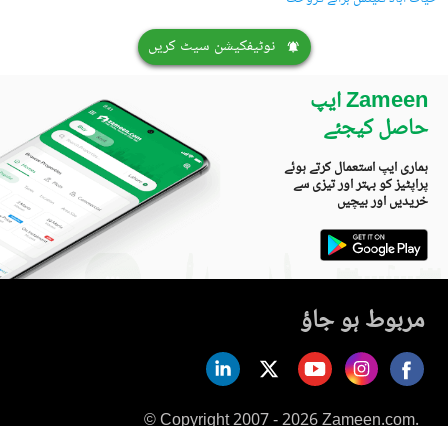
نوٹیفکیشن سیٹ کریں
Zameen ایپ
حاصل کیجئے
ہماری ایپ استعمال کرتے ہوئے
پراپٹیز کو بہتر اور تیزی سے
خریدیں اور بیچیں
مربوط ہو جاؤ
© Copyright 2007 - 2026 Zameen.com.
All Rights Reserved