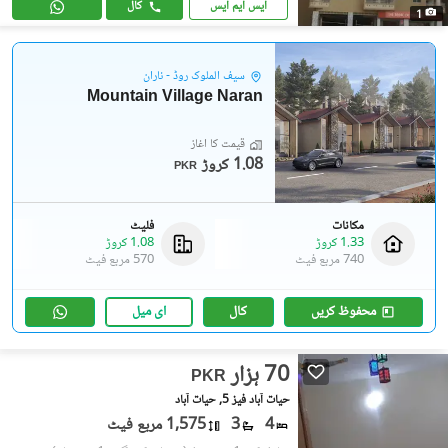
ایس ایم ایس
کال
1
سیف الملوک روڈ - ناران
Mountain Village Naran
قیمت کا آغاز
1.08 کروڑ
PKR
مکانات
فلیٹ
1.33 کروڑ
1.08 کروڑ
740 مربع فیٹ
570 مربع فیٹ
محفوظ کریں
کال
ای میل
70 ہزار
PKR
حیات آباد فیز 5, حیات آباد
4
3
1,575 مربع فیٹ