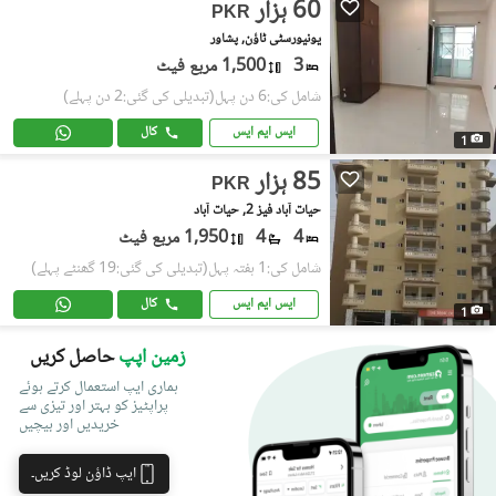
60 ہزار
PKR
یونیورسٹی ٹاؤن, پشاور
3
1,500 مربع فیٹ
شامل کی:6 دن پہل
(تبدیلی کی گئی:2 دن پہلے)
ایس ایم ایس
کال
1
85 ہزار
PKR
حیات آباد فیز 2, حیات آباد
4
4
1,950 مربع فیٹ
شامل کی:1 ہفتہ پہل
(تبدیلی کی گئی:19 گھنٹے پہلے)
ایس ایم ایس
کال
1
زمین اپپ
حاصل کریں
ہماری ایپ استعمال کرتے ہوئے
پراپٹیز کو بہتر اور تیزی سے
خریدیں اور بیچیں
ایپ ڈاؤن لوڈ کریں۔