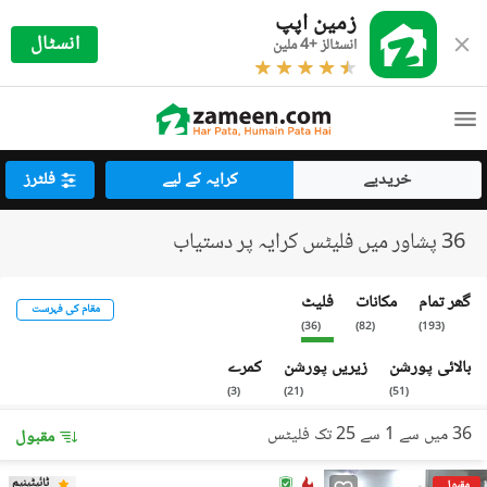
زمین اپپ
انسٹال
انسٹالز +4 ملین
خریدیے
کرایہ کے لیے
فلٹرز
36 پشاور میں فلیٹس کرایہ پر دستیاب
گھر تمام
مکانات
فلیٹ
مقام کی فہرست
)
36
(
)
82
(
)
193
(
بالائی پورشن
زیریں پورشن
کمرے
)
3
(
)
21
(
)
51
(
36 میں سے 1 سے 25 تک فلیٹس
مقبول
ٹائیٹینیم
مقبول