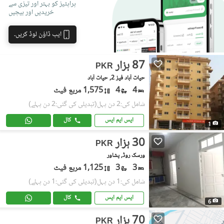
پراپٹیز کو بہتر اور تیزی سے
خریدیں اور بیچیں
ایپ ڈاؤن لوڈ کریں۔
87 ہزار
PKR
حیات آباد فیز 2, حیات آباد
4
4
1,575 مربع فیٹ
شامل کی:2 دن پہل
(تبدیلی کی گئی:2 دن پہلے)
ایس ایم ایس
کال
1
30 ہزار
PKR
ورسک روڈ, پشاور
3
3
1,125 مربع فیٹ
شامل کی:1 دن پہل
(تبدیلی کی گئی:1 دن پہلے)
ایس ایم ایس
کال
6
70 ہزار
PKR