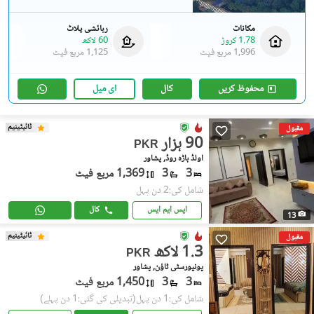
مکانات
رہائشی پلاٹ
1.78 کروڑ
60 لاکھ
1,996 مربع فیٹ
1,125 مربع فیٹ
محفوظ کریں
کال
ای میل
ٹائیٹینیم
مقبول
90 ہزار
PKR
اولڈ باڑہ روڈ, پشاور
3
3
1,369 مربع فیٹ
شامل کی:2 دن پہل
ایس ایم ایس
کال
13
ٹائیٹینیم
مقبول
1.3 لاکھ
PKR
یونیورسٹی ٹاؤن, پشاور
3
3
1,450 مربع فیٹ
شامل کی:1 دن پہل
(تبدیلی کی گئی:1 دن پہلے)