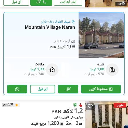
ای میل
ایس ایم ایس
کال
10
سیف الملوک روڈ - ناران
Mountain Village Naran
قیمت کا آغاز
1.08 کروڑ
PKR
فلیٹ
مکانات
1.08 کروڑ
1.33 کروڑ
570 مربع فیٹ
740 مربع فیٹ
محفوظ کریں
کال
ای میل
ٹائیٹینیم
مقبول
1.2 لاکھ
PKR
یونیورسٹی ٹاؤن, پشاور
2
2
1,200 مربع فیٹ