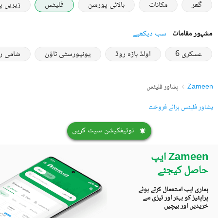
گھر
مکانات
بالائی پورشن
فلیٹس
زیریں 
مشہور مقامات
سب دیکھیے
عسکری 6
اولڈ باڑہ روڈ
یونیورسٹی ٹاؤن
شامی ر
Zameen
پشاور فلیٹس
پشاور فلیٹس برائے فروخت
نوٹیفکیشن سیٹ کریں
Zameen ایپ
حاصل کیجئے
ہماری ایپ استعمال کرتے ہوئے
پراپٹیز کو بہتر اور تیزی سے
خریدیں اور بیچیں