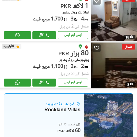
1 لاکھ
PKR
اولڈ باڑہ روڈ, پشاور
4
3
1,700 مربع فیٹ
شامل کی:2 دن پہل
ایس ایم ایس
کال
18
ٹائیٹینیم
مقبول
80 ہزار
PKR
یونیورسٹی روڈ, پشاور
2
2
1,100 مربع فیٹ
شامل کی:2 دن پہل
ایس ایم ایس
کال
3
خان پور روڈ - ہری پور
Rockland Villas
قیمت کا آغاز
60 لاکھ
PKR