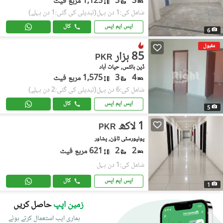
3
3
1,125 مربع فیٹ
شامل کی:1 دن پہل
(تبدیلی کی گئی:1 دن پہلے)
ایس ایم ایس
کال
6
مقبول
85 ہزار
PKR
ڈین ہائٹس, حیات آباد
4
3
1,575 مربع فیٹ
شامل کی:6 دن پہل
(تبدیلی کی گئی:2 دن پہلے)
ایس ایم ایس
کال
5
1 لاکھ
PKR
یونیورسٹی ٹاؤن, پشاور
2
2
621 مربع فیٹ
شامل کی:1 دن پہل
ایس ایم ایس
کال
1
زمین اپپ
حاصل کریں
ہماری ایپ استعمال کرتے ہوئے