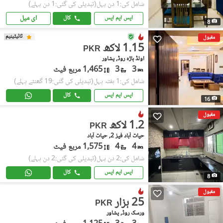
شامل کی:1 دن پہل
(تبدیلی کی گئی:1 دن پہلے)
ای میل
ایس ایم ایس
کال
8
ٹائیٹینیم
مقبول
1.15 لاکھ
PKR
اولڈ باڑہ روڈ, پشاور
3
3
1,465 مربع فیٹ
شامل کی:1 ہفتہ پہل
(تبدیلی کی گئی:19 گھنٹے پہلے)
ایس ایم ایس
کال
16
مقبول
1.2 لاکھ
PKR
حیات آباد فیز 2, حیات آباد
4
4
1,575 مربع فیٹ
شامل کی:2 دن پہل
(تبدیلی کی گئی:2 دن پہلے)
ایس ایم ایس
کال
8
مقبول
25 ہزار
PKR
ورسک روڈ, پشاور