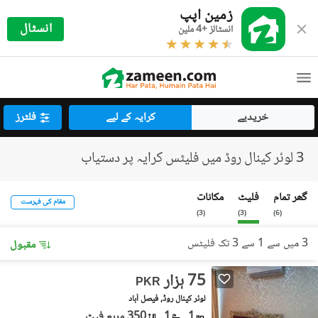
زمین اپپ
انسٹال
انسٹالز +4 ملین
خریدیے
کرایہ کے لیے
فلٹرز
3 لوئر کینال روڈ میں فلیٹس کرایہ پر دستیاب
گھر تمام
فلیٹ
مکانات
مقام کی فہرست
)
3
(
)
3
(
)
6
(
3 میں سے 1 سے 3 تک فلیٹس
مقبول
75 ہزار
PKR
لوئر کینال روڈ, فیصل آباد
1
1
350 مربع فیٹ