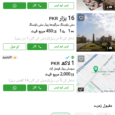
ایس ایم ایس
کال
6
16 ہزار
PKR
سٹی ہاؤسنگ سرگودھا روڈ, سٹی ہاؤسنگ
1
1
450 مربع فیٹ
شامل کی:6 دن پہل
(تبدیلی کی گئی:1 دن پہلے)
ای میل
ایس ایم ایس
کال
1
ٹائیٹینیم
1 لاکھ
PKR
سوساں روڈ, فیصل آباد
2,000 مربع فیٹ
شامل کی:5 دن پہل
(تبدیلی کی گئی:14 گھنٹے پہلے)
ایس ایم ایس
کال
مقبول زمرے