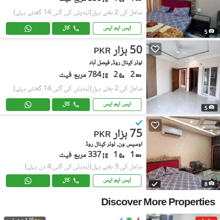
شامل کی:2 ہفتے پہل
(تبدیلی کی گئی:14 گھنٹے پہلے)
ایس ایم ایس
کال
5
50 ہزار
PKR
لوئر کینال روڈ, فیصل آباد
2
2
784 مربع فیٹ
شامل کی:2 ہفتے پہل
(تبدیلی کی گئی:14 گھنٹے پہلے)
ایس ایم ایس
کال
5
75 ہزار
PKR
اوسیس ون, لوئر کینال روڈ
1
1
337 مربع فیٹ
شامل کی:3 ہفتے پہل
(تبدیلی کی گئی:4 دن پہلے)
ایس ایم ایس
کال
8
Discover More Properties