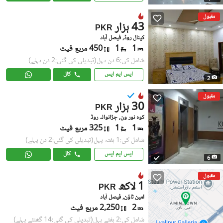
مقبول
43 ہزار
PKR
کینال روڈ, فیصل آباد
1
1
450 مربع فیٹ
شامل کی:6 دن پہل
(تبدیلی کی گئی:2 دن پہلے)
ایس ایم ایس
کال
2
مقبول
30 ہزار
PKR
کوہ نور ون, جڑانوالہ روڈ
1
1
325 مربع فیٹ
شامل کی:1 ہفتہ پہل
(تبدیلی کی گئی:2 دن پہلے)
ایس ایم ایس
کال
6
مقبول
1 لاکھ
PKR
امین ٹاؤن, فیصل آباد
2
2,250 مربع فیٹ
شامل کی:2 ہفتے پہل
(تبدیلی کی گئی:14 گھنٹے پہلے)