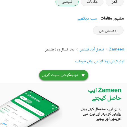
گھر
مکانات
فلیٹس
مشہور مقامات
سب دیکھیے
اوسیس ون
Zameen
فیصل آباد فلیٹس
لوئر کینال روڈ فلیٹس
لوئر کینال روڈ فلیٹس برائے فروخت
نوٹیفکیشن سیٹ کریں
Zameen ایپ
حاصل کیجئے
ہماری ایپ استعمال کرتے ہوئے
پراپٹیز کو بہتر اور تیزی سے
خریدیں اور بیچیں