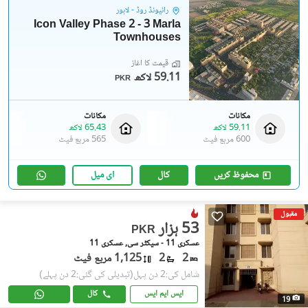
رائیونڈ روڈ - لاہور
Icon Valley Phase 2 - 3 Marla
Townhouses
قیمت کا آغاز
59.11 لاکھ
PKR
مکانات
مکانات
59.11 لاکھ
65.43 لاکھ
600 مربع فیٹ
565 مربع فیٹ
محفوظ کریں
کال
ای میل
مقبول
53 ہزار
PKR
عسکری 11 - سیکٹر سی, عسکری 11
2
2
1,125 مربع فیٹ
شامل کی:2 دن پہل
(تبدیلی کی گئی:2 دن پہلے)
ایس ایم ایس
کال
19