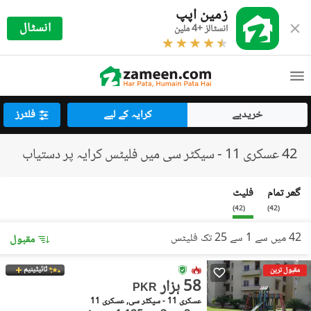
زمین اپپ
انسٹال
انسٹالز +4 ملین
خریدیے
کرایہ کے لیے
فلٹرز
42 عسکری 11 - سیکٹر سی میں فلیٹس کرایہ پر دستیاب
گھر تمام
فلیٹ
)
42
(
)
42
(
42 میں سے 1 سے 25 تک فلیٹس
مقبول
ٹائیٹینیم
مقبول ترین
58 ہزار
PKR
عسکری 11 - سیکٹر سی, عسکری 11