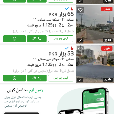
22
مقبول
65 ہزار
PKR
عسکری 11 - سیکٹر سی, عسکری 11
2
2
1,125 مربع فیٹ
شامل کی:1 ہفتہ پہل
(تبدیلی کی گئی:1 دن پہلے)
ایس ایم ایس
کال
25
مقبول
53 ہزار
PKR
عسکری 11 - سیکٹر سی, عسکری 11
2
2
1,125 مربع فیٹ
شامل کی:1 ہفتہ پہل
(تبدیلی کی گئی:1 دن پہلے)
ایس ایم ایس
کال
22
زمین اپپ
حاصل کریں
ہماری ایپ استعمال کرتے ہوئے
پراپٹیز کو بہتر اور تیزی سے
خریدیں اور بیچیں