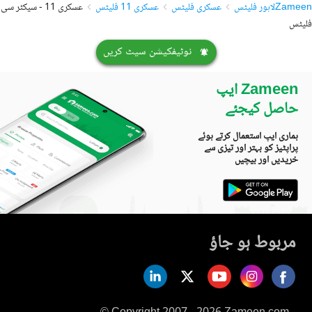
Zameen
لاہور فلیٹس
عسکری فلیٹس
عسکری 11 فلیٹس
عسکری 11 - سیکٹر سی
فلیٹس
نوٹیفکیشن سیٹ کریں
Zameen ایپ
حاصل کیجئے
ہماری ایپ استعمال کرتے ہوئے
پراپٹیز کو بہتر اور تیزی سے
خریدیں اور بیچیں
مربوط ہو جاؤ