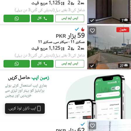
2
2
1,125 مربع فیٹ
شامل کی:3 ہفتے پہل
(تبدیلی کی گئی:3 دن پہلے)
ایس ایم ایس
کال
7
مقبول
59 ہزار
PKR
عسکری 11 - سیکٹر سی, عسکری 11
2
2
1,125 مربع فیٹ
شامل کی:3 ہفتے پہل
(تبدیلی کی گئی:3 دن پہلے)
ایس ایم ایس
کال
27
زمین اپپ
حاصل کریں
ہماری ایپ استعمال کرتے ہوئے
پراپٹیز کو بہتر اور تیزی سے
خریدیں اور بیچیں
ایپ ڈاؤن لوڈ کریں۔