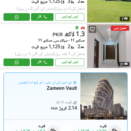
2
3
1,125 مربع فیٹ
شامل کی:2 دن پہل
(تبدیلی کی گئی:2 دن پہلے)
ایس ایم ایس
کال
7
مقبول ترین
1.3 لاکھ
PKR
عسکری 11 - سیکٹر سی, عسکری 11
2
2
1,125 مربع فیٹ
شامل کی:1 ہفتہ پہل
(تبدیلی کی گئی:1 دن پہلے)
ایس ایم ایس
کال
21
این ایس آئی ٹی سٹی - ڈی ایچ اے ڈیفینس
Zameen Vault
قیمت کا آغاز
2.14 کروڑ
PKR
فلیٹ
فلیٹ