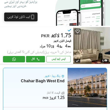
پراپٹیز کو بہتر اور تیزی سے
خریدیں اور بیچیں
ایپ ڈاؤن لوڈ کریں۔
1.75 لاکھ
PKR
فیصل ٹاؤن, لاہور
4
4
10 مرلہ
شامل کی:1 مہینہ پہل
(تبدیلی کی گئی:5 گھنٹے پہلے)
ایس ایم ایس
کال
5
رِنگ روڈ - لاہور
Chahar Bagh West End
قیمت کا آغاز
1.25 کروڑ
PKR