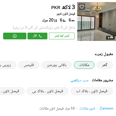
3 لاکھ
PKR
فیصل ٹاؤن, لاہور
6
6
20 مرلہ
شامل کی:3 ہفتے پہل
(تبدیلی کی گئی:3 دن پہلے)
ایس ایم ایس
کال
9
مقبول زمرے
گھر
مکانات
بالائی پورشن
فلیٹس
زیریں 
مشہور مقامات
سب دیکھیے
فیصل ٹاؤن ۔ بلاک اے
فیصل ٹاؤن ۔ بلاک بی
فیصل ٹاؤن ۔ 
Zameen
لاہور مکانات
10 مرلہ فیصل ٹاؤن مکانات