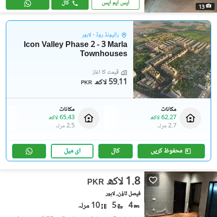
ایس ایم ایس
کال
13
رائیونڈ روڈ - لاہور
Icon Valley Phase 2 - 3 Marla
Townhouses
قیمت کا آغاز
59.11 لاکھ
PKR
مکانات
مکانات
62.27 لاکھ
65.43 لاکھ
2.7 مرلہ
2.5 مرلہ
محفوظ کریں
کال
ای میل
1.8 لاکھ
PKR
فیصل ٹاؤن, لاہور
4
5
10 مرلہ