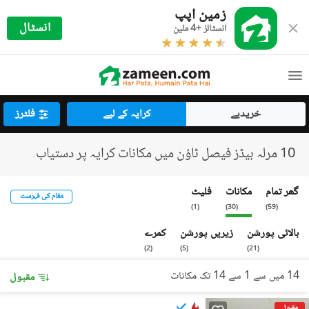
زمین اپپ
انسٹال
انسٹالز +4 ملین
خریدیے
کرایہ کے لیے
فلٹرز
10 مرلہ بیڈز فیصل ٹاؤن میں مکانات کرایہ پر دستیاب
گھر تمام
مکانات
فلیٹ
مقام کی فہرست
)
1
(
)
30
(
)
59
(
بالائی پورشن
زیریں پورشن
کمرے
)
2
(
)
5
(
)
21
(
14 میں سے 1 سے 14 تک مکانات
مقبول
مقبول