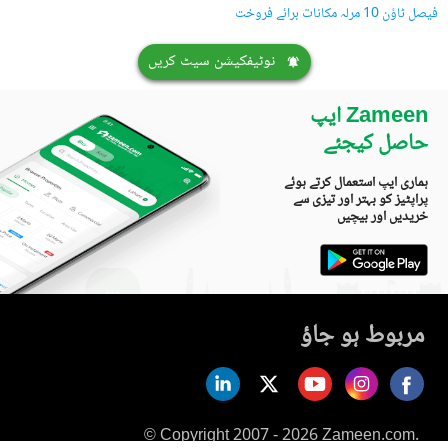
فیصل ٹاؤن 10 مرلہ مکانات برائے فروخت
نوٹیفکیشن سیٹ کریں
Zameen ایپ
حاصل کیجئے
ہماری ایپ استعمال کرتے ہوئے
پراپٹیز کو بہتر اور تیزی سے
خریدیں اور بیچیں
مربوط ہو جاؤ
© Copyright 2007 - 2026 Zameen.com.