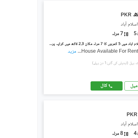
PKR
5
7 مرلہ
جی ۔ 11 اسلام آباد میں 5 کمروں کا 7 مرلہ مکان 2.3 لاکھ میں کرایہ پر دستیاب ہے۔
House Available For Rent.
...
مزید
(تبدیلی کی گئی:1 دن پہلے)
کال
میل
PKR
4
8 مرلہ