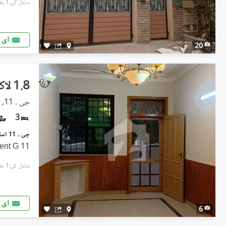
شامل کی:1 ہفتہ پہل
ای 
20
1.8 لاکھ
جی ۔ 11, اسلام آباد
3
ent G 11
شامل کی:1 ہفتہ پہل
ای 
6