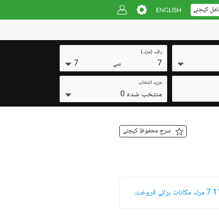
امل کیجئے
رقبہ (مرلہ)
7
7
سے
مزید انتخاب
منتخب شدہ 0
سرچ محفوظ کیجئے