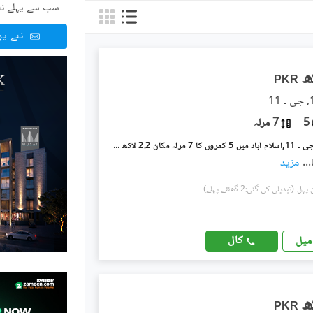
سب سے پہلے نئ
نئے پ
PKR
5
7 مرلہ
جی ۔ 11/3 جی ۔ 11,اسلام آباد میں 5 کمروں کا 7 مرلہ مکان 2.2 لاکھ میں کرایہ پر دستیاب ہے۔
...
مزید
(تبدیلی کی گئی:2 گھنٹے پہلے)
کال
میل
PKR