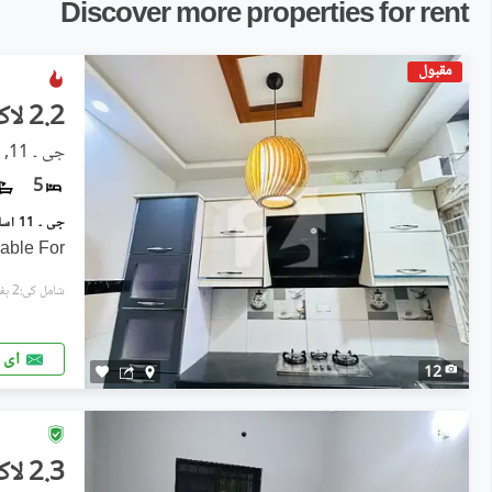
Discover more properties for rent
مقبول
2.2 لاکھ
جی ۔ 11, اسلام آباد
5
lable For
شامل کی:2 ہفتے پہل
ای 
12
2.3 لاکھ