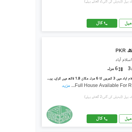
(تبدیلی کی گئی:2 گھنٹے پہلے)
کال
میل
PKR
3
6 مرلہ
جی ۔ 11 اسلام آباد میں 3 کمروں کا 6 مرلہ مکان 1.8 لاکھ میں کرایہ پر دستیاب ہے۔
Full House Available For R
...
مزید
(تبدیلی کی گئی:2 گھنٹے پہلے)
کال
میل