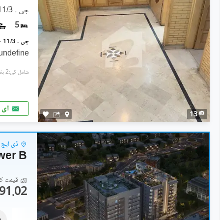
جی ۔ 11/3, جی ۔ 11
5
undefine
شامل کی:2 ہفتے پہل
ای 
13
ڈی ایچ اے ڈیفی
wer B
قیمت کا 
91.02 لاکھ
فلیٹ
1.89 کروڑ