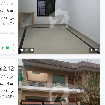
جی ۔ 11, اسلام آباد
6
*Full House available for rent in G
شامل کی:3 دن پہل
ای 
15
2.12 لاکھ
جی ۔ 11, اسلام آباد
4
*G,11/1- G,11/2- 8 MARLA FULL HOUSE