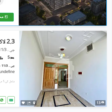
5.2 مرلہ
مح
2.3 لاکھ
جی ۔ 11/3, جی ۔ 11
5
undefine
شامل کی:1 مہینہ پہل
13