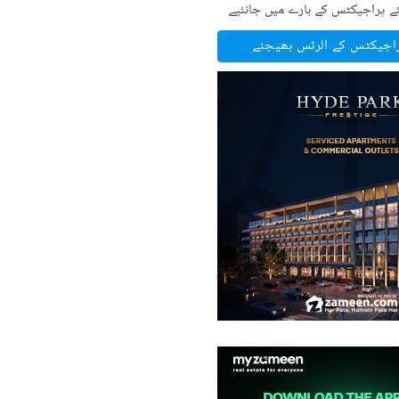
ے پراجیکٹس کے بارے میں جانئیے
راجیکٹس کے الرٹس بھیجئے