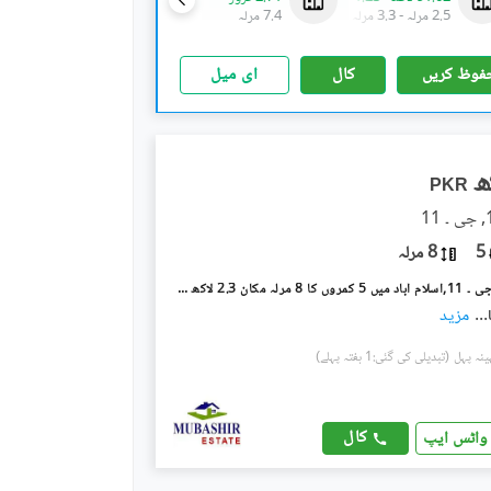
2.5 مرلہ
-
3.3 مرلہ
7.4 مرلہ
5.2 مرلہ
فوظ کریں
کال
ای میل
PKR
5
8 مرلہ
جی ۔ 11/3 جی ۔ 11,اسلام آباد میں 5 کمروں کا 8 مرلہ مکان 2.3 لاکھ میں کرایہ پر دستیاب ہے۔
...
مزید
(تبدیلی کی گئی:1 ہفتہ پہلے)
کال
واٹس ایپ