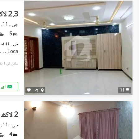
2.3 لاکھ
جی ۔ 11, اسلام آباد
5
 . . Loca
شامل کی:1 ہفتہ پہل
ای 
11
2 لاکھ
جی ۔ 11, اسلام آباد
4