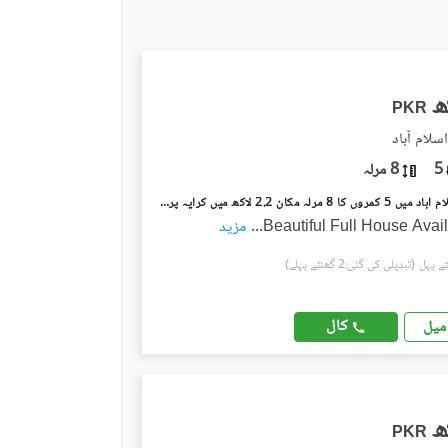
PKR
5
8 مرلہ
جی ۔ 11 اسلام آباد میں 5 کمروں کا 8 مرلہ مکان 2.2 لاکھ میں کرایہ پر دستیاب ہے۔
Beautiful Full House Avai
...
مزید
(تبدیلی کی گئی:2 گھنٹے پہلے)
کال
میل
PKR