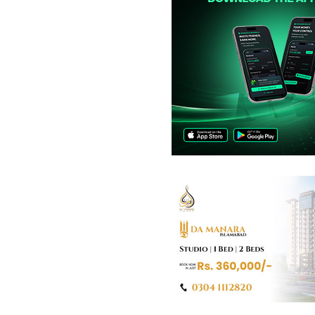
فلیٹ
91.02 لاکھ
-
1.23 کروڑ