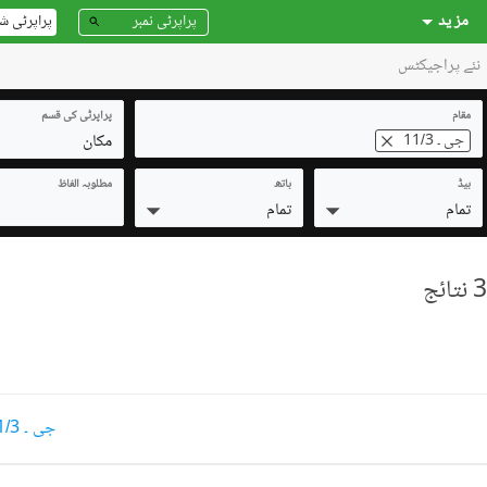
مز ید
پراپرٹی ش
نئے پراجیکٹس
مقام
پراپرٹی کی قسم
مکان
جی ۔ 11/3
بیڈ
باتھ
مطلوبہ الفاظ
تمام
تمام
جی ۔ 11/3 7 مرلہ مکانات برائے فروخت