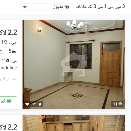
3 میں سے 1 سے 3 تک مکانات
مقبول
2.2 لاکھ
جی ۔ 11/3, جی ۔ 11
5
undefine
شامل کی:6 دن پہل
ای 
11
2.2 لاکھ