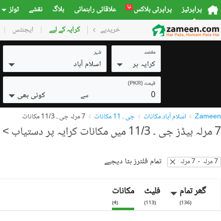
نیا
پراپرٹیز
پراپرٹی بلاکس
علاقائی راہنمائی
بلاگ
نقشے
ٹولز
خریدیے
گھر
کرایہ کے لیے
پلاٹس
ایجنٹس
کمرشل
مقصد
شہر
کرایہ پر
اسلام آباد
قیمت (PKR)
0
کوئی بھی
سے
Zameen
اسلام آباد مکانات
جی ۔ 11 مکانات
7 مرلہ جی ۔ 11/3 مکانات
7 مرلہ بیڈز جی ۔ 11/3 میں مکانات کرایہ پر دستیاب
> 3 نتائج
تمام فلترز ہٹا دیجیے
7 مرلہ
-
7 مرلہ
گھر تمام
فلیٹ
مکانات
)
4
(
)
113
(
)
136
(