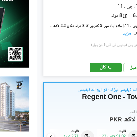
6
8 مرلہ
جی ۔ 11/3 جی ۔ 11,اسلام آباد میں 5 کمروں کا 8 مرلہ مکان 2.2 لاکھ میں کرایہ پر دستیاب ہے۔
...
مزید
(تبدیلی کی گئی:1 دن پہلے)
کال
میل
نس فیز 3 - ڈی ایچ اے ڈیفینس
Regent One - To
آغاز
PKR
فلیٹ
فلیٹ
فلیٹ
91.02 لاکھ
-
1.23 کروڑ
2.71 کروڑ
1.89 کروڑ