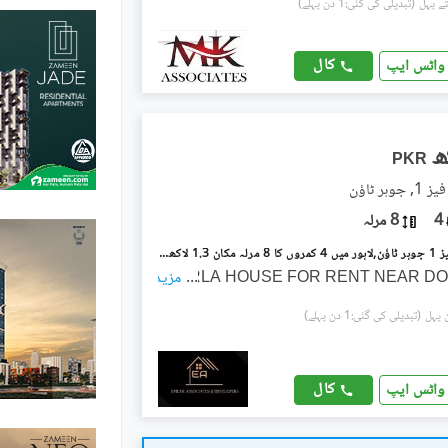
(تبدیلی کی گئی:1 دن پہلے)
کال
واٹس ایپ
PKR
ہر ٹاؤن
4
8 مرلہ
جوہر ٹاؤن فیز 1 جوہر ٹاؤن,لاہور میں 4 کمروں کا 8 مرلہ مکان 1.3 لاکھ میں کرایہ پر دستیاب ہے۔
...
مزید
(تبدیلی کی گئی:1 دن پہلے)
کال
واٹس ایپ