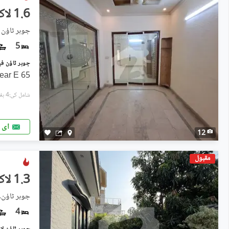
1.6 لاکھ
جوہر ٹاؤن فیز 2, جو
5
65 Feet Road House For Rent Near E
شامل کی:4 ہفتے پہل
ای 
12
مقبول
1.3 لاکھ
جوہر ٹاؤن, 
4