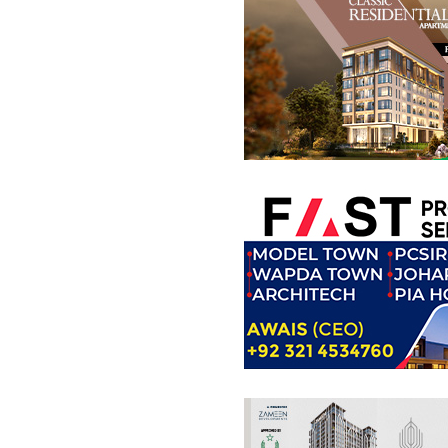
عمارتیں
35.07 کروڑ
-
68.5 کروڑ
30 مرلہ
-
68.4 مرلہ