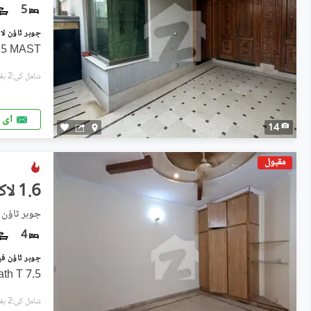
5
 5 MAST
شامل کی:2 ہفتے پہل
ای 
14
مقبول
1.6 لاکھ
جوہر ٹاؤن فیز 2, جو
4
7.5 Marla House Rent 4 Bad 5 Bath T
شامل کی:2 ہفتے پہل