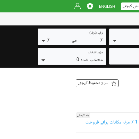
امل کیجئے
رقبہ (مرلہ)
7
7
سے
مزید انتخاب
منتخب شدہ 0
سرچ محفوظ کیجئے
بند کیجئے
ت