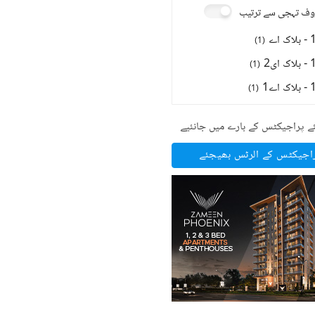
ف تہجی سے ترتیب
)
1
(
)
1
(
)
1
(
ے پراجیکٹس کے بارے میں جانئیے
راجیکٹس کے الرٹس بھیجئے