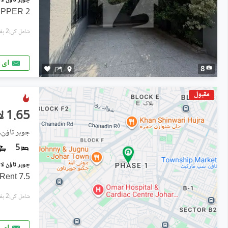
2 BEDS IN LOWER PORTION 2 IN UPPER
شامل کی:2 ہفتے پہل
ای 
8
مقبول
1.65 لاکھ
جوہر ٹاؤن, 
5
7.5 Marla House Available For Rent.
شامل کی:2 ہفتے پہل