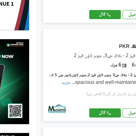
کال
میل
PKR
ر ٹاؤن فیز 2
6
6 مرلہ
جوہر ٹاؤن فیز 2 - بلاک جے3 جوہر ٹاؤن فیز 2,جوہر ٹاؤن,لاہور میں 5 کمروں کا 6 مرلہ مکان 1.4 لاکھ میں کرایہ پر دستیاب ہے۔
spacious and well-maintaine
...
مزید
(تبدیلی کی گئی:3 گھنٹے پہلے)
کال
میل