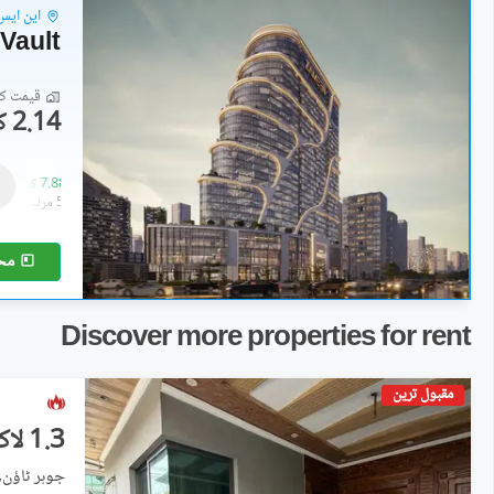
این ایس
Vault
قیمت کا 
2.14 کروڑ
دفاتر
2.14 کروڑ
-
7.88 کروڑ
2.1 مرلہ
-
5.9 مرلہ
مح
Discover more properties for rent
مقبول ترین
1.3 لاکھ
جوہر ٹاؤن, 