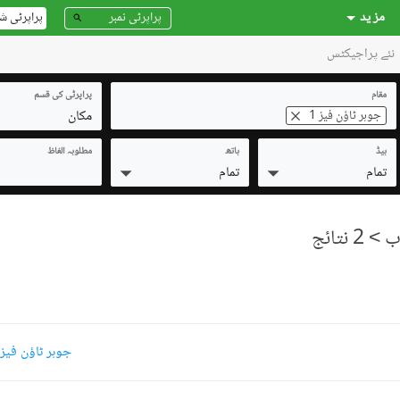
مز ید
پراپرٹی ش
نئے پراجیکٹس
مقام
پراپرٹی کی قسم
مکان
جوہر ٹاؤن فیز 1
بیڈ
باتھ
مطلوبہ الفاظ
تمام
تمام
> 2 نتائج
جوہر ٹاؤن فیز 1 7 مرلہ مکانات برائے فروخ