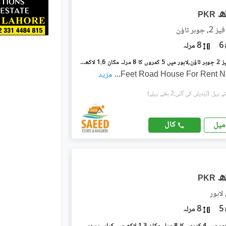
PKR
ہر ٹاؤن
6
8 مرلہ
جوہر ٹاؤن فیز 2 جوہر ٹاؤن,لاہور میں 5 کمروں کا 8 مرلہ مکان 1.6 لاکھ میں کرایہ پر دستیاب ہے۔
...
مزید
(تبدیلی کی گئی:2 ہفتے پہلے)
کال
میل
PKR
لاہور
5
8 مرلہ