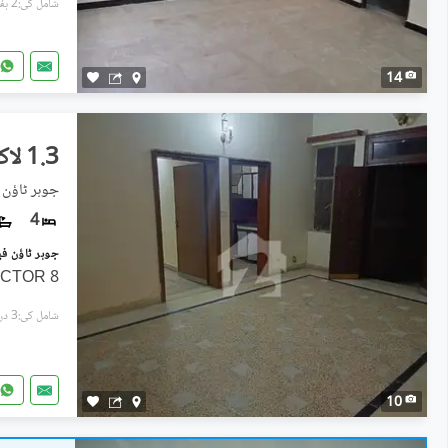
شامل کی:2 ہفتے پہل
14
1.3 لاکھ
جوہر ٹاؤن فیز 1, جو
4
8 MARLA HOUSE FOR RENT NEAR DOCTOR
شامل کی:3 دن پہل
10