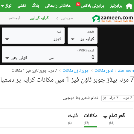
نیا
پراپرٹیز
پراپرٹی بلاکس
علاقائی راہنمائی
بلاگ
نقشے
ٹولز
خریدیے
گھر
کرایہ کے لیے
پلاٹس
ایجنٹس
کمرشل
مقصد
شہر
کرایہ پر
لاہور
قیمت (PKR)
0
کوئی بھی
سے
Zameen
لاہور مکانات
جوہر ٹاؤن مکانات
7 مرلہ جوہر ٹاؤن فیز 1 مکانات
7 مرلہ بیڈز جوہر ٹاؤن فیز 1 میں مکانات کرایہ پر دستیاب
تمام فلترز ہٹا دیجیے
7 مرلہ
-
7 مرلہ
گھر تمام
مکانات
فلیٹ
)
6
(
)
37
(
)
83
(