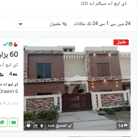
ڈی ایچ اے سیکٹر اے
)
22
(
24 میں سے 1 سے 24 تک مکانات
مقبول
مقبول
60 ہزار
ڈی ایچ اے 
4
6 M VILlA Ground Floor : Drawin
شامل کی:4 ہفتے پہل
تصدیق شدہ
14