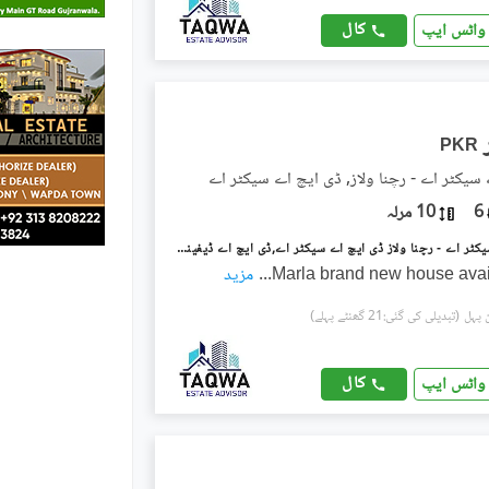
کال
واٹس ایپ
PKR
سیکٹر اے - رچنا ولاز, ڈی ایچ اے سیکٹر اے
6
10 مرلہ
ڈی ایچ اے سیکٹر اے - رچنا ولاز ڈی ایچ اے سیکٹر اے,ڈی ایچ اے ڈیفینس,گوجرانوالہ میں 5 کمروں کا 10 مرلہ مکان 80.0 ہزار میں کرایہ پر دستیاب ہے۔
...
مزید
(تبدیلی کی گئی:21 گھنٹے پہلے)
کال
واٹس ایپ