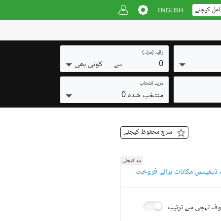
امل کیجئے
رقبہ (مرلہ)
0
کوئی بھی
سے
مزید انتخاب
منتخب شدہ 0
سرچ محفوظ کیجئے
بند کیجئے
 ڈیفینس مکانات برائے فروخت
ف تہجی سے ترتیب