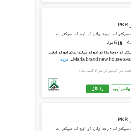
PKR
سیکٹر اے - رچنا ولاز, ڈی ایچ اے سیکٹر اے
4
6 مرلہ
ڈی ایچ اے سیکٹر اے - رچنا ولاز ڈی ایچ اے سیکٹر اے,ڈی ایچ اے ڈیفینس,گوجرانوالہ میں 4 کمروں کا 6 مرلہ مکان 65.0 ہزار میں کرایہ پر دستیاب ہے۔
...
مزید
(تبدیلی کی گئی:8 گھنٹے پہلے)
کال
واٹس ایپ
PKR
سیکٹر اے - رچنا ولاز, ڈی ایچ اے سیکٹر اے