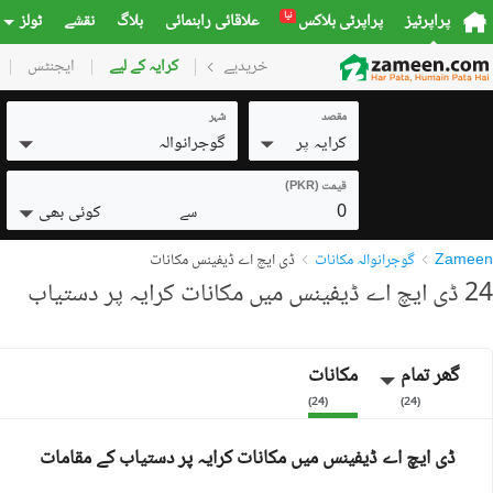
نیا
پراپرٹیز
پراپرٹی بلاکس
علاقائی راہنمائی
بلاگ
نقشے
ٹولز
خریدیے
گھر
کرایہ کے لیے
پلاٹس
ایجنٹس
کمرشل
مقصد
شہر
کرایہ پر
گوجرانوالہ
قیمت (PKR)
0
کوئی بھی
سے
Zameen
گوجرانوالہ مکانات
ڈی ایچ اے ڈیفینس مکانات
24 ڈی ایچ اے ڈیفینس میں مکانات کرایہ پر دستیاب
گھر تمام
مکانات
)
24
(
)
24
(
ڈی ایچ اے ڈیفینس میں مکانات کرایہ پر دستیاب کے مقامات