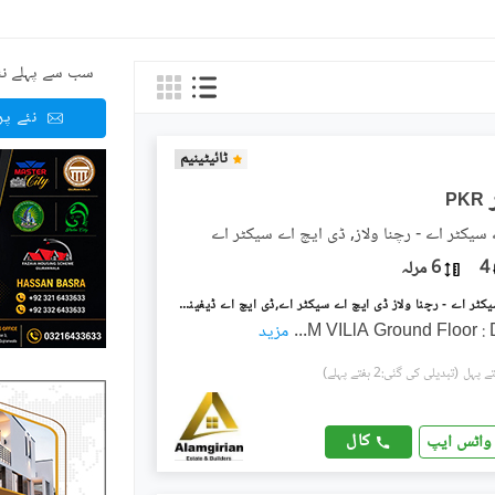
سب سے پہلے نئ
نئے پ
ٹائیٹینیم
PKR
سیکٹر اے - رچنا ولاز, ڈی ایچ اے سیکٹر اے
4
6 مرلہ
ڈی ایچ اے سیکٹر اے - رچنا ولاز ڈی ایچ اے سیکٹر اے,ڈی ایچ اے ڈیفینس,گوجرانوالہ میں 4 کمروں کا 6 مرلہ مکان 60.0 ہزار میں کرایہ پر دستیاب ہے۔
...
مزید
(تبدیلی کی گئی:2 ہفتے پہلے)
کال
واٹس ایپ