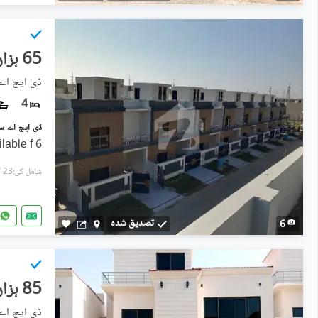
65 ہزار
ڈی ایچ اے 
4
6 Marla brand new house available f
شامل کی:23 گھنٹے پہل
تصدیق شدہ
6
85 ہزار
ڈی ایچ اے 