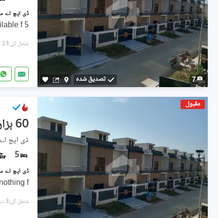
5 Marla brand new house available f
شامل کی:23 گھنٹے پہل
تصدیق شدہ
7
مقبول
60 ہزار
ڈی ایچ اے 
5
nothing f
شامل کی:3 دن پہل