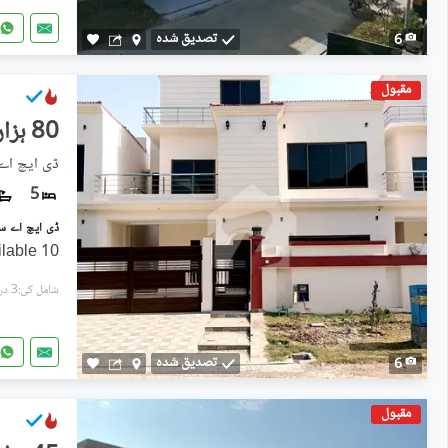
تصدیق شدہ
6
مقبول
80 ہزار
ڈی ایچ اے 
5
10 Marla brand new house available
شامل کی:3 دن پہل
تصدیق شدہ
6
مقبول