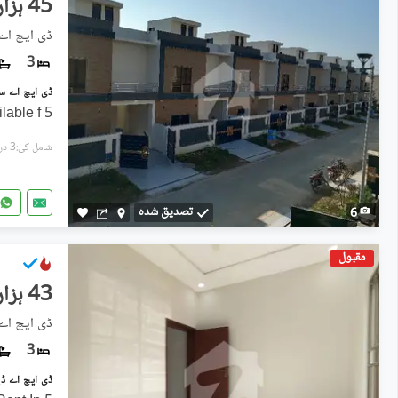
45 ہزار
ڈی ایچ اے 
3
5 Marla brand new house available f
شامل کی:3 دن پہل
تصدیق شدہ
6
مقبول
43 ہزار
ڈی ایچ اے 
3