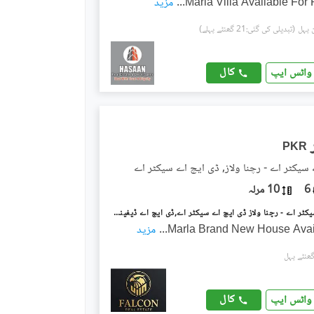
...
مزید
(تبدیلی کی گئی:21 گھنٹے پہلے)
کال
واٹس ایپ
PKR
سیکٹر اے - رچنا ولاز, ڈی ایچ اے سیکٹر اے
6
10 مرلہ
ڈی ایچ اے سیکٹر اے - رچنا ولاز ڈی ایچ اے سیکٹر اے,ڈی ایچ اے ڈیفینس,گوجرانوالہ میں 5 کمروں کا 10 مرلہ مکان 85.0 ہزار میں کرایہ پر دستیاب ہے۔
...
مزید
کال
واٹس ایپ