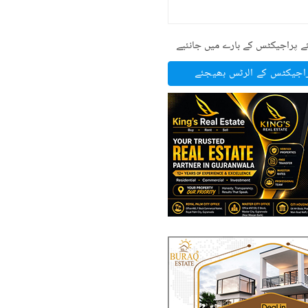
ے پراجیکٹس کے بارے میں جانئیے
راجیکٹس کے الرٹس بھیجئے