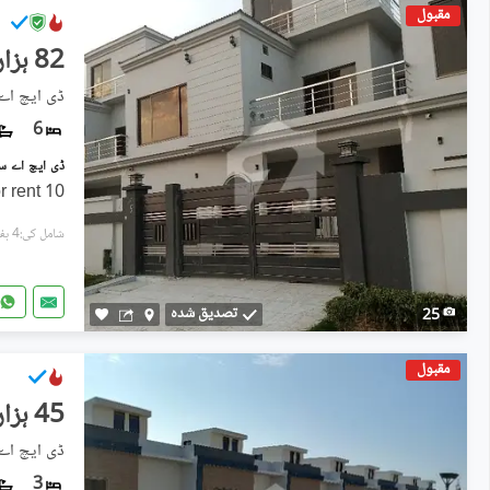
مقبول
82 ہزار
ڈی ایچ اے 
6
10 Marla Brand new house for rent
شامل کی:4 ہفتے پہل
تصدیق شدہ
25
مقبول
45 ہزار
ڈی ایچ اے 
3