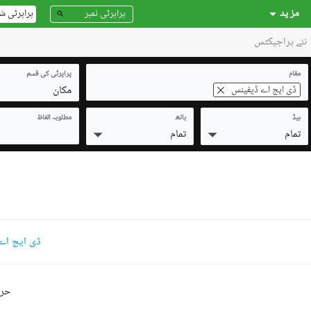
مز ید
پراپرٹی ش
نئے پراجیکٹس
مقام
پراپرٹی کی قسم
مکان
ڈی ایچ اے ڈیفینس
بیڈ
باتھ
مطلوبہ الفاظ
تمام
تمام
ڈی ایچ اے
حرو