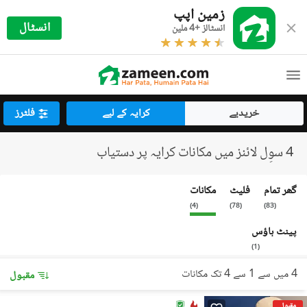
زمین اپپ
انسٹال
انسٹالز +4 ملین
خریدیے
کرایہ کے لیے
فلٹرز
4 سوِل لائنز میں مکانات کرایہ پر دستیاب
گھر تمام
فلیٹ
مکانات
)
4
(
)
78
(
)
83
(
پینٹ ہاؤس
)
1
(
4 میں سے 1 سے 4 تک مکانات
مقبول
مقبول