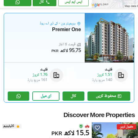
ایس ایم ایس
کال
پریمیئر ون - کے ڈی اے روڈ
Premier One
قیمت کا آغاز
95.75 لاکھ
PKR
فلیٹ
فلیٹ
1.51 کروڑ
1.76 کروڑ
140 مربع یارڈ
161 مربع یارڈ
محفوظ کریں
کال
ای میل
Discover More Properties
ٹائیٹینیم
مقبول ترین
15.5 لاکھ
PKR