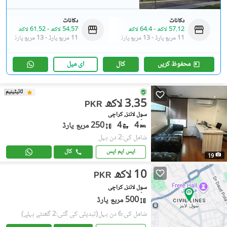
دکانات
دکانات
57.12 لاکھ
-
64.4 لاکھ
54.57 لاکھ
-
61.52 لاکھ
11 مربع یارڈ
-
13 مربع یارڈ
11 مربع یارڈ
-
13 مربع یارڈ
محفوظ کریں
کال
ای میل
ٹائیٹینیم
3.35 لاکھ
PKR
سوِل لائنز, کراچی
4
4
250 مربع یارڈ
شامل کی:2 دن پہل
ایس ایم ایس
کال
19
10 لاکھ
PKR
سوِل لائنز, کراچی
500 مربع یارڈ
شامل کی:6 دن پہل
(تبدیلی کی گئی:2 گھنٹے پہلے)