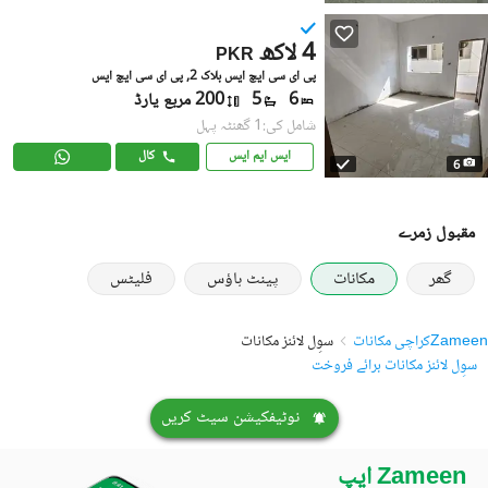
4 لاکھ
PKR
پی ای سی ایچ ایس بلاک 2, پی ای سی ایچ ایس
6
5
200 مربع یارڈ
شامل کی:1 گھنٹہ پہل
ایس ایم ایس
کال
6
مقبول زمرے
گھر
مکانات
پینٹ ہاؤس
فلیٹس
Zameen
کراچی مکانات
سوِل لائنز مکانات
سوِل لائنز مکانات برائے فروخت
نوٹیفکیشن سیٹ کریں
Zameen ایپ