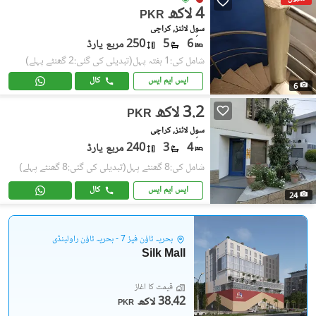
4 لاکھ
PKR
سوِل لائنز, کراچی
6
5
250 مربع یارڈ
شامل کی:1 ہفتہ پہل
(تبدیلی کی گئی:2 گھنٹے پہلے)
ایس ایم ایس
کال
6
3.2 لاکھ
PKR
سوِل لائنز, کراچی
4
3
240 مربع یارڈ
شامل کی:8 گھنٹے پہل
(تبدیلی کی گئی:8 گھنٹے پہلے)
ایس ایم ایس
کال
24
بحریہ ٹاؤن فیز 7 - بحریہ ٹاؤن راولپنڈی
Silk Mall
قیمت کا آغاز
38.42 لاکھ
PKR