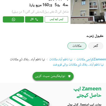
4
5
160 مربع یارڈ
شامل کی:2 ہفتے پہل
(تبدیلی کی گئی:1 دن پہلے)
ایس ایم ایس
کال
8
مقبول زمرے
گھر
مکانات
Zameen
کراچی مکانات
نیا ناظم آباد مکانات
نیا ناظم آباد ۔ بلاک ڈی مکانات
نیا ناظم آباد ۔ بلاک ڈی مکانات برائے فروخت
نوٹیفکیشن سیٹ کریں
Zameen ایپ
حاصل کیجئے
ہماری ایپ استعمال کرتے ہوئے