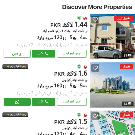
Discover More Properties
مقبول ترین
1.44 لاکھ
PKR
نیا ناظم آباد ۔ بلاک اے, نیا ناظم آباد
4
5
120 مربع یارڈ
شامل کی:2 دن پہل
(تبدیلی کی گئی:2 دن پہلے)
ای میل
ایس ایم ایس
کال
17
ٹائیٹینیم
مقبول
1.6 لاکھ
PKR
نیا ناظم آباد, کراچی
5
5
160 مربع یارڈ
شامل کی:2 دن پہل
(تبدیلی کی گئی:2 دن پہلے)
ایس ایم ایس
کال
14
ٹائیٹینیم
مقبول
1.5 لاکھ
PKR
نیا ناظم آباد, کراچی
4
4
120 مربع یارڈ