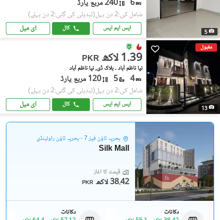
6
240 مربع یارڈ
شامل کی:2 دن پہل
(تبدیلی کی گئی:2 دن پہلے)
ای میل
ایس ایم ایس
کال
5
مقبول
1.39 لاکھ
PKR
نیا ناظم آباد ۔ بلاک ڈی, نیا ناظم آباد
4
5
120 مربع یارڈ
شامل کی:2 دن پہل
(تبدیلی کی گئی:2 دن پہلے)
ای میل
ایس ایم ایس
کال
13
بحریہ ٹاؤن فیز 7 - بحریہ ٹاؤن راولپنڈی
Silk Mall
قیمت کا آغاز
38.42 لاکھ
PKR
دکانات
دکانات