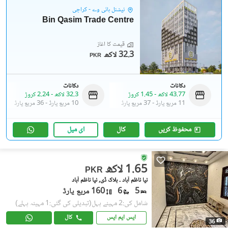
نیشنل ہائی وے - کراچی
Bin Qasim Trade Centre
قیمت کا آغاز
32.3 لاکھ
PKR
دکانات
دکانات
43.77 لاکھ
-
1.45 کروڑ
32.3 لاکھ
-
2.24 کروڑ
11 مربع یارڈ
-
37 مربع یارڈ
10 مربع یارڈ
-
36 مربع یارڈ
محفوظ کریں
کال
ای میل
1.65 لاکھ
PKR
نیا ناظم آباد ۔ بلاک ڈی, نیا ناظم آباد
5
6
160 مربع یارڈ
شامل کی:2 مہینے پہل
(تبدیلی کی گئی:1 مہینہ پہلے)
ایس ایم ایس
کال
36