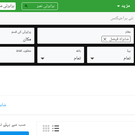
مز ید
پراپرٹی ش
نئے پراجیکٹس
مقام
پراپرٹی کی قسم
مکان
شاہراہِ فیصل
بیڈ
باتھ
مطلوبہ الفاظ
تمام
تمام
شاہر
سب سے پہلے نئ