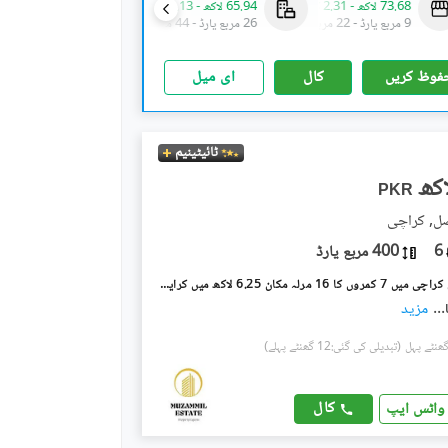
73.68 لاکھ
-
2.31 کروڑ
65.94 لاکھ
-
1.13 کروڑ
1.16 کروڑ
-
3.47 کروڑ
9 مربع یارڈ
-
22 مربع یارڈ
26 مربع یارڈ
-
44 مربع یارڈ
45 مربع یارڈ
-
136 مربع یارڈ
فوظ کریں
کال
ای میل
ٹائیٹینیم
PKR
صل, کراچی
6
400 مربع یارڈ
شاہراہِ فیصل کراچی میں 7 کمروں کا 16 مرلہ مکان 6.25 لاکھ میں کرایہ پر دستیاب ہے۔
...
مزید
(تبدیلی کی گئی:12 گھنٹے پہلے)
کال
واٹس ایپ