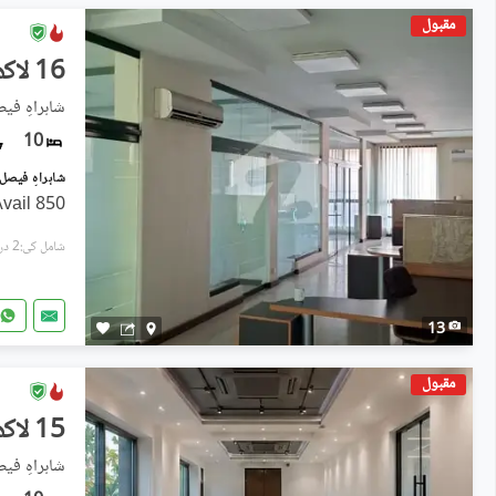
مقبول
16 لاکھ
شاہراہِ فی
10
850 Yards Independent Banglow Avail
شامل کی:2 دن پہل
13
مقبول
15 لاکھ
شاہراہِ فی