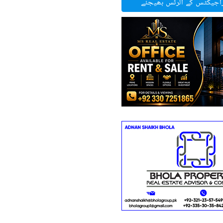
راجیکٹس کے الرٹس بھیجئے