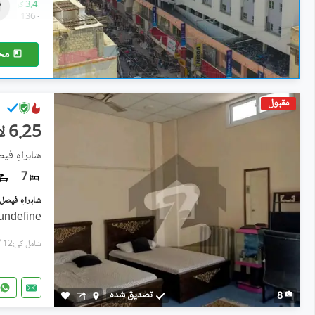
1.16 کروڑ
-
3.47 کروڑ
45 مربع یارڈ
-
136 مربع یارڈ
مح
مقبول
6.25 لاکھ
شاہراہِ فی
7
undefine
شامل کی:12 گھنٹے پہل
تصدیق شدہ
8