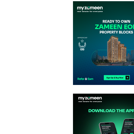
دکانات
72.22 لاکھ
-
1.1 کروڑ
15 مربع یارڈ
-
23 مربع یارڈ