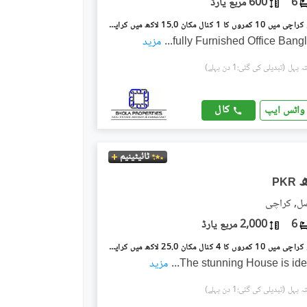
6
600 مربع یارڈ
شاہراہِ فیصل کراچی میں 10 کمروں کا 1 کنال مکان 15.0 لاکھ میں کرایہ پر دستیاب ہے۔
fully Furnished Office Ban
...
مزید
(تبدیلی کی گئی:1 دن پہلے)
کال
واٹس ایپ
ٹائیٹینیم
PKR
صل, کراچی
6
2,000 مربع یارڈ
شاہراہِ فیصل کراچی میں 10 کمروں کا 4 کنال مکان 25.0 لاکھ میں کرایہ پر دستیاب ہے۔
The stunning House is idea
...
مزید
(تبدیلی کی گئی:1 دن پہلے)