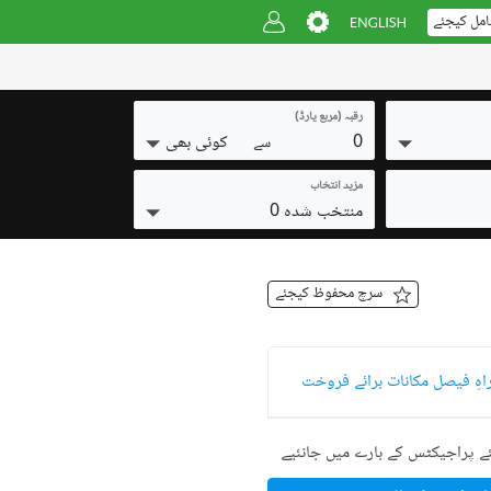
امل کیجئے
رقبہ (مربع یارڈ)
0
کوئی بھی
سے
مزید انتخاب
منتخب شدہ 0
سرچ محفوظ کیجئے
اہِ فیصل مکانات برائے فروخت
ے پراجیکٹس کے بارے میں جانئیے