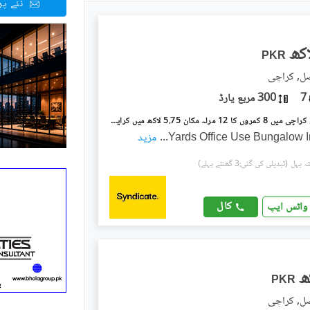
نئے پ
PKR
صل, کراچی
7
300 مربع یارڈ
شاہراہِ فیصل کراچی میں 8 کمروں کا 12 مرلہ مکان 5.75 لاکھ میں کرایہ پر دستیاب ہے۔
...
مزید
(تبدیلی کی گئی:3 گھنٹے پہلے)
کال
واٹس ایپ
PKR
صل, کراچی