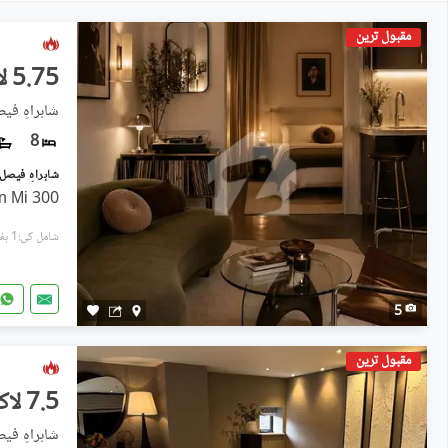
مقبول ترین
5.75 لاکھ
شاہراہِ فی
8
300 Yards Office Use Bungalow In Mi
شامل کی:1 ہفتہ پہل
5
مقبول ترین
7.5 لاکھ
شاہراہِ فی