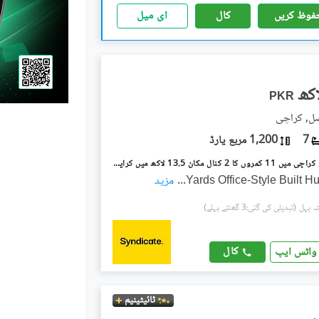
فوظ کریں
کال
ای میل
PKR
صل, کراچی
7
1,200 مربع یارڈ
شاہراہِ فیصل کراچی میں 11 کمروں کا 2 کنال مکان 13.5 لاکھ میں کرایہ پر دستیاب ہے۔
...
مزید
(تبدیلی کی گئی:3 گھنٹے پہلے)
کال
واٹس ایپ
ٹائیٹینیم