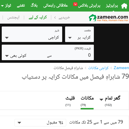
نیا
پراپرٹیز
پراپرٹی بلاکس
علاقائی راہنمائی
بلاگ
نقشے
ٹولز
خریدیے
گھر
کرایہ کے لیے
پلاٹس
ایجنٹس
کمرشل
مقصد
شہر
کرایہ پر
کراچی
قیمت (PKR)
0
کوئی بھی
سے
Zameen
کراچی مکانات
شاہراہِ فیصل مکانات
79 شاہراہِ فیصل میں مکانات کرایہ پر دستیاب
گھر تمام
مکانات
فلیٹ
)
11
(
)
79
(
)
102
(
79 میں سے 1 سے 25 تک مکانات
مقبول