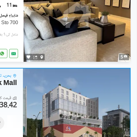
11
700 Yards Commercial Use Triple Sto
شامل کی:1 ہفتہ پہل
5
بحریہ ٹاؤن فیز 7 - 
k Mall
قیمت کا 
38.42 لاکھ
دکانات
71.05 لاکھ
11 مربع یارڈ