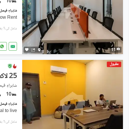
10
glow Rent
شامل کی:1 ہفتہ پہل
11
مقبول
25 لاکھ
شاہراہِ فی
10
l to live
شامل کی:1 ہفتہ پہل