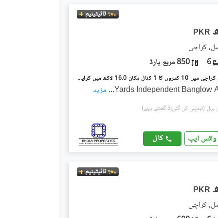
ٹائیٹینیم
PKR
صل, کراچی
6
850 مربع یارڈ
شاہراہِ فیصل کراچی میں 10 کمروں کا 1 کنال مکان 16.0 لاکھ میں کرایہ پر دستیاب ہے۔
...
مزید
(تبدیلی کی گئی:3 گھنٹے پہلے)
کال
واٹس ایپ
ٹائیٹینیم
PKR
صل, کراچی