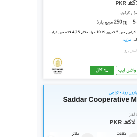
PKR
صل, کراچی
5
250 مربع یارڈ
شاہراہِ فیصل کراچی میں 5 کمروں کا 10 مرلہ مکان 4.25 لاکھ میں کرایہ پر دستیاب ہے۔
...
مزید
کال
واٹس ایپ
ہارون روڈ - کراچی
Saddar Cooperative M
آغاز
PKR
دکانات
دفاتر
دفاتر