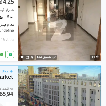
4.25 لاکھ
شاہراہِ فی
5
undefine
شامل کی:11 گھنٹے پہل
تصدیق شدہ
11
عبداللہ 
arket
قیمت کا 
65.94 لاکھ
دفاتر