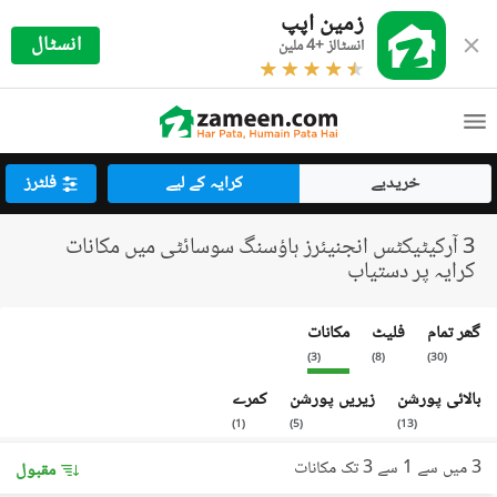
زمین اپپ
انسٹال
انسٹالز +4 ملین
خریدیے
کرایہ کے لیے
فلٹرز
3 آرکیٹیکٹس انجنیئرز ہاؤسنگ سوسائٹی میں مکانات
کرایہ پر دستیاب
گھر تمام
فلیٹ
مکانات
)
3
(
)
8
(
)
30
(
بالائی پورشن
زیریں پورشن
کمرے
)
1
(
)
5
(
)
13
(
3 میں سے 1 سے 3 تک مکانات
مقبول