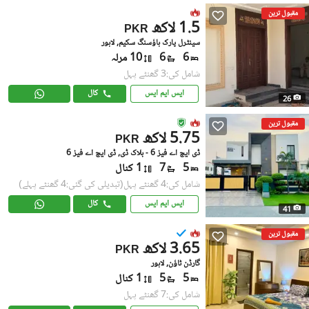
مقبول ترین
1.5 لاکھ
PKR
سینٹرل پارک ہاؤسنگ سکیم, لاہور
6
6
10 مرلہ
شامل کی:3 گھنٹے پہل
ایس ایم ایس
کال
26
مقبول ترین
5.75 لاکھ
PKR
ڈی ایچ اے فیز 6 - بلاک ڈی, ڈی ایچ اے فیز 6
5
7
1 کنال
شامل کی:4 گھنٹے پہل
(تبدیلی کی گئی:4 گھنٹے پہلے)
ایس ایم ایس
کال
41
مقبول ترین
3.65 لاکھ
PKR
گارڈن ٹاؤن, لاہور
5
5
1 کنال
شامل کی:7 گھنٹے پہل