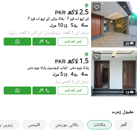
2.5 لاکھ
PKR
ڈی ایچ اے فیز 7 - بلاک وائے, ڈی ایچ اے فیز 7
4
5
10 مرلہ
شامل کی:1 گھنٹہ پہل
(تبدیلی کی گئی:1 گھنٹہ پہلے)
ایس ایم ایس
کال
25
1.5 لاکھ
PKR
پارک ویو سٹی - ٹولپ اوورسیز, پارک ویو سٹی
4
4
5 مرلہ
شامل کی:2 گھنٹے پہل
ایس ایم ایس
کال
13
مقبول زمرے
گھر
مکانات
بالائی پورشن
فلیٹس
زیریں 