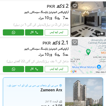
2 لاکھ
PKR
آرکیٹیکٹس انجنیئرز ہاؤسنگ سوسائٹی, لاہور
7
6
10 مرلہ
شامل کی:2 دن پہل
(تبدیلی کی گئی:1 دن پہلے)
ایس ایم ایس
کال
24
2.1 لاکھ
PKR
آرکیٹیکٹس انجنیئرز ہاؤسنگ سوسائٹی, لاہور
5
6
10 مرلہ
شامل کی:1 ہفتہ پہل
(تبدیلی کی گئی:22 گھنٹے پہلے)
ایس ایم ایس
کال
سی بی ڈی پنجاب پی سی بی ڈی ڈی اے - مین بلیوارڈ گلبرگ
Zameen Arx
قیمت کا آغاز