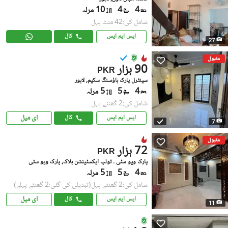
4
4
10 مرلہ
شامل کی:42 منٹ پہل
ایس ایم ایس
کال
27
مقبول
90 ہزار
PKR
سینٹرل پارک ہاؤسنگ سکیم, لاہور
4
5
5 مرلہ
شامل کی:2 گھنٹے پہل
ای میل
ایس ایم ایس
کال
7
مقبول
72 ہزار
PKR
پارک ویو سٹی ۔ تولپ ایکسٹینشن بلاک, پارک ویو سٹی
4
5
5 مرلہ
شامل کی:2 گھنٹے پہل
(تبدیلی کی گئی:2 گھنٹے پہلے)
ای میل
ایس ایم ایس
کال
11