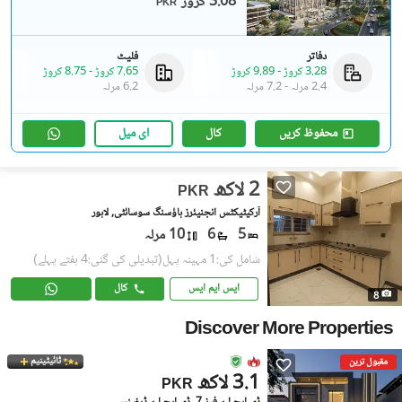
3.08 کروڑ
PKR
دفاتر
فلیٹ
3.28 کروڑ
-
9.89 کروڑ
7.65 کروڑ
-
8.75 کروڑ
2.4 مرلہ
-
7.2 مرلہ
6.2 مرلہ
محفوظ کریں
کال
ای میل
2 لاکھ
PKR
آرکیٹیکٹس انجنیئرز ہاؤسنگ سوسائٹی, لاہور
5
6
10 مرلہ
شامل کی:1 مہینہ پہل
(تبدیلی کی گئی:4 ہفتے پہلے)
ایس ایم ایس
کال
8
Discover More Properties
ٹائیٹینیم
مقبول ترین
3.1 لاکھ
PKR