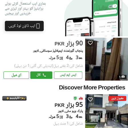
ہماری ایپ استعمال کرتے ہوئے
پراپٹیز کو بہتر اور تیزی سے
خریدیں اور بیچیں
ایپ ڈاؤن لوڈ کریں۔
90 ہزار
PKR
پنجاب گورنمنٹ ایمپلائیز سوسائٹی, لاہور
3
4
5 مرلہ
شامل کی:2 ہفتے پہل
(تبدیلی کی گئی:1 دن پہلے)
ای میل
ایس ایم ایس
کال
1
Discover More Properties
ٹائیٹینیم
مقبول ترین
95 ہزار
PKR
پارک ویو سٹی, لاہور
4
3
5 مرلہ
شامل کی:1 منٹ پہل