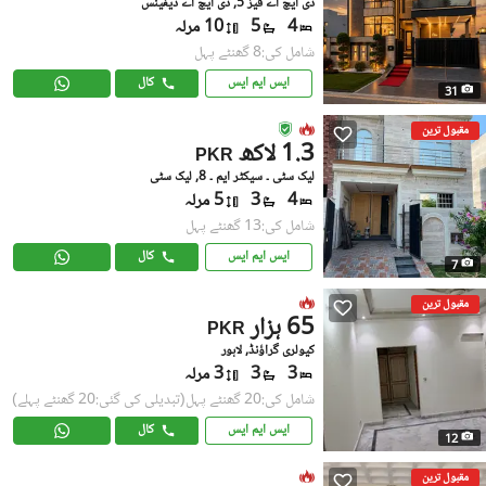
ڈی ایچ اے فیز 5, ڈی ایچ اے ڈیفینس
4
5
10 مرلہ
شامل کی:8 گھنٹے پہل
ایس ایم ایس
کال
31
مقبول ترین
1.3 لاکھ
PKR
لیک سٹی ۔ سیکٹر ایم ۔ 8, لیک سٹی
4
3
5 مرلہ
شامل کی:13 گھنٹے پہل
ایس ایم ایس
کال
7
مقبول ترین
65 ہزار
PKR
کیولری گراؤنڈ, لاہور
3
3
3 مرلہ
شامل کی:20 گھنٹے پہل
(تبدیلی کی گئی:20 گھنٹے پہلے)
ایس ایم ایس
کال
12
مقبول ترین