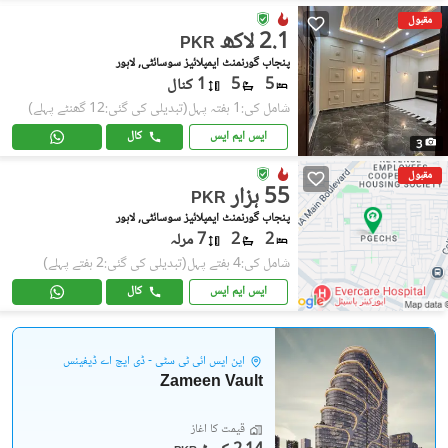
مقبول
2.1 لاکھ
PKR
پنجاب گورنمنٹ ایمپلائیز سوسائٹی, لاہور
5
5
1 کنال
شامل کی:1 ہفتہ پہل
(تبدیلی کی گئی:12 گھنٹے پہلے)
ایس ایم ایس
کال
3
مقبول
55 ہزار
PKR
پنجاب گورنمنٹ ایمپلائیز سوسائٹی, لاہور
2
2
7 مرلہ
شامل کی:4 ہفتے پہل
(تبدیلی کی گئی:2 ہفتے پہلے)
ایس ایم ایس
کال
این ایس آئی ٹی سٹی - ڈی ایچ اے ڈیفینس
Zameen Vault
قیمت کا آغاز