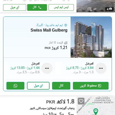
ای میل
ایس ایم ایس
کال
4
ایم ایم عالم روڈ - گلبرگ
Swiss Mall Gulberg
قیمت کا آغاز
1.21 کروڑ
PKR
کمرشل
کمرشل
3.84 کروڑ
-
8.75 کروڑ
1.44 کروڑ
-
13.85 کروڑ
1.3 مرلہ
-
3 مرلہ
0.6 مرلہ
-
3.5 مرلہ
محفوظ کریں
کال
ای میل
1.8 لاکھ
PKR
پنجاب گورنمنٹ ایمپلائیز سوسائٹی, لاہور
5
5
10 مرلہ