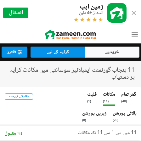
زمین اپپ
انسٹال
انسٹالز +4 ملین
خریدیے
کرایہ کے لیے
فلٹرز
11 پنجاب گورنمنٹ ایمپلائیز سوسائٹی میں مکانات کرایہ
پر دستیاب
گھر تمام
مکانات
فلیٹ
مقام کی فہرست
)
1
(
)
11
(
)
40
(
بالائی پورشن
زیریں پورشن
)
8
(
)
20
(
11 میں سے 1 سے 11 تک مکانات
مقبول