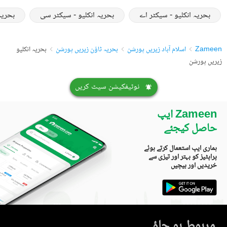
بحریہ انکلیو - سیکٹر اے
بحریہ انکلیو - سیکٹر سی
بحریہ
Zameen
اسلام آباد زیریں پورشن
بحریہ ٹاؤن زیریں پورشن
بحریہ انکلیو
زیریں پورشن
نوٹیفکیشن سیٹ کریں
Zameen ایپ
حاصل کیجئے
ہماری ایپ استعمال کرتے ہوئے
پراپٹیز کو بہتر اور تیزی سے
خریدیں اور بیچیں
مربوط ہو جاؤ