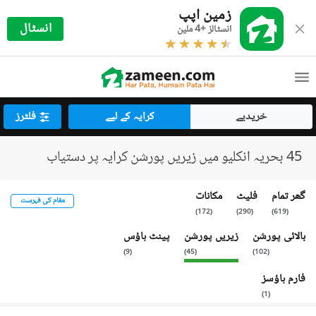
زمین اپپ
انسٹال
انسٹالز +4 ملین
خریدیے
کرایہ کے لیے
فلٹرز
45 بحریہ انکلیو میں زیریں پورشن کرایہ پر دستیاب
گھر تمام
فلیٹ
مکانات
مقام کی فہرست
)
172
(
)
290
(
)
619
(
بالائی پورشن
زیریں پورشن
پینٹ ہاؤس
)
9
(
)
45
(
)
102
(
فارم ہاؤسز
)
1
(