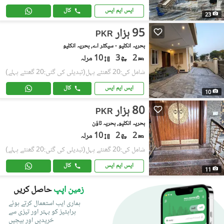
ایس ایم ایس
کال
23
95 ہزار
PKR
بحریہ انکلیو - سیکٹر اے, بحریہ انکلیو
2
3
10 مرلہ
شامل کی:20 گھنٹے پہل
(تبدیلی کی گئی:20 گھنٹے پہلے)
ایس ایم ایس
کال
10
80 ہزار
PKR
بحریہ انکلیو, بحریہ ٹاؤن
2
2
10 مرلہ
شامل کی:20 گھنٹے پہل
(تبدیلی کی گئی:20 گھنٹے پہلے)
ایس ایم ایس
کال
11
زمین اپپ
حاصل کریں
ہماری ایپ استعمال کرتے ہوئے
پراپٹیز کو بہتر اور تیزی سے
خریدیں اور بیچیں