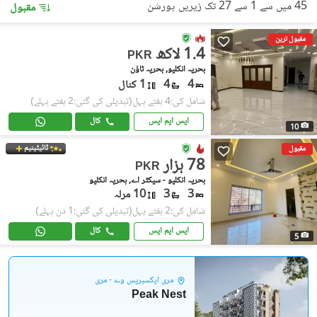
45 میں سے 1 سے 27 تک زیریں پورشن
مقبول
مقبول ترین
1.4 لاکھ
PKR
بحریہ انکلیو, بحریہ ٹاؤن
4
4
1 کنال
شامل کی:4 ہفتے پہل
(تبدیلی کی گئی:2 ہفتے پہلے)
ایس ایم ایس
کال
10
ٹائیٹینیم
مقبول
78 ہزار
PKR
بحریہ انکلیو - سیکٹر اے, بحریہ انکلیو
3
3
10 مرلہ
شامل کی:2 ہفتے پہل
(تبدیلی کی گئی:1 دن پہلے)
ایس ایم ایس
کال
5
مری ایکسپریس وے - مری
Peak Nest