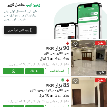
زمین اپپ
حاصل کریں
ہماری ایپ استعمال کرتے ہوئے
پراپٹیز کو بہتر اور تیزی سے
خریدیں اور بیچیں
ایپ ڈاؤن لوڈ کریں۔
مقبول
90 ہزار
PKR
بحریہ انکلیو, بحریہ ٹاؤن
4
4
1 کنال
شامل کی:1 ہفتہ پہل
(تبدیلی کی گئی:9 گھنٹے پہلے)
ایس ایم ایس
کال
10
مقبول
85 ہزار
PKR
بحریہ انکلیو - سیکٹر اے, بحریہ انکلیو
2
3
10 مرلہ
شامل کی:2 ہفتے پہل
(تبدیلی کی گئی:9 گھنٹے پہلے)