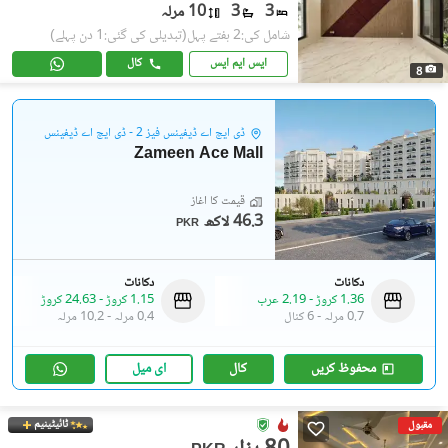
3
3
10 مرلہ
شامل کی:2 ہفتے پہل
(تبدیلی کی گئی:1 دن پہلے)
ایس ایم ایس
کال
8
ڈی ایچ اے ڈیفینس فیز 2 - ڈی ایچ اے ڈیفینس
Zameen Ace Mall
قیمت کا آغاز
46.3 لاکھ
PKR
دکانات
دکانات
1.36 کروڑ
-
2.19 عرب
1.15 کروڑ
-
24.63 کروڑ
0.7 مرلہ
-
6 کنال
0.4 مرلہ
-
10.2 مرلہ
محفوظ کریں
کال
ای میل
ٹائیٹینیم
مقبول