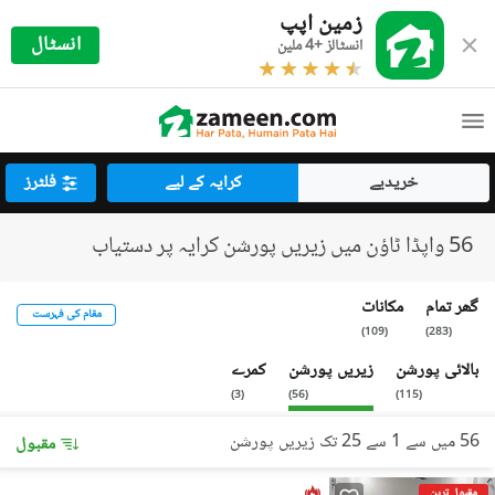
زمین اپپ
انسٹال
انسٹالز +4 ملین
خریدیے
کرایہ کے لیے
فلٹرز
56 واپڈا ٹاؤن میں زیریں پورشن کرایہ پر دستیاب
گھر تمام
مکانات
مقام کی فہرست
)
109
(
)
283
(
بالائی پورشن
زیریں پورشن
کمرے
)
3
(
)
56
(
)
115
(
56 میں سے 1 سے 25 تک زیریں پورشن
مقبول
مقبول ترین