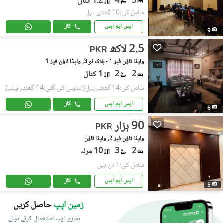
3
4
1.2 کنال
شامل کی:10 گھنٹے پہل
ایس ایم ایس
کال
9
2.5 لاکھ
PKR
واپڈا ٹاؤن فیز 1 - بلاک ڈی3, واپڈا ٹاؤن فیز 1
2
2
1 کنال
شامل کی:14 گھنٹے پہل
(تبدیلی کی گئی:14 گھنٹے پہلے)
ایس ایم ایس
کال
6
90 ہزار
PKR
واپڈا ٹاؤن فیز 2, واپڈا ٹاؤن
2
3
10 مرلہ
شامل کی:1 دن پہل
ایس ایم ایس
کال
5
زمین اپپ
حاصل کریں
ہماری ایپ استعمال کرتے ہوئے