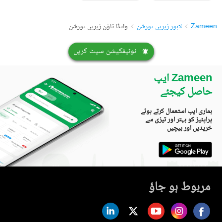
Zameen
لاہور زیریں پورشن
واپڈا ٹاؤن زیریں پورشن
نوٹیفکیشن سیٹ کریں
Zameen ایپ
حاصل کیجئے
ہماری ایپ استعمال کرتے ہوئے
پراپٹیز کو بہتر اور تیزی سے
خریدیں اور بیچیں
مربوط ہو جاؤ