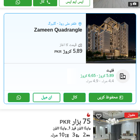
ایس ایم ایس
کال
9
ظفر علی روڈ - گلبرگ
Zameen Quadrangle
قیمت کا آغاز
5.89 کروڑ
PKR
فلیٹ
5.89 کروڑ
-
6.65 کروڑ
4.4 مرلہ
-
4.9 مرلہ
محفوظ کریں
کال
ای میل
مقبول
75 ہزار
PKR
واپڈا ٹاؤن فیز 1, واپڈا ٹاؤن
2
3
10 مرلہ