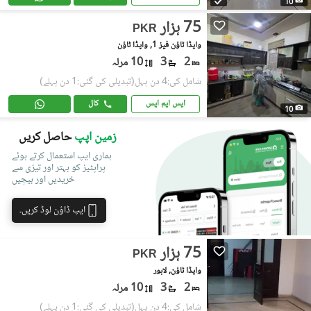
10
75 ہزار
PKR
واپڈا ٹاؤن فیز 1, واپڈا ٹاؤن
2
3
10 مرلہ
شامل کی:4 دن پہل
(تبدیلی کی گئی:1 دن پہلے)
ایس ایم ایس
کال
10
زمین اپپ
حاصل کریں
ہماری ایپ استعمال کرتے ہوئے
پراپٹیز کو بہتر اور تیزی سے
خریدیں اور بیچیں
ایپ ڈاؤن لوڈ کریں۔
75 ہزار
PKR
واپڈا ٹاؤن, لاہور
2
3
10 مرلہ
شامل کی:4 دن پہل
(تبدیلی کی گئی:1 دن پہلے)