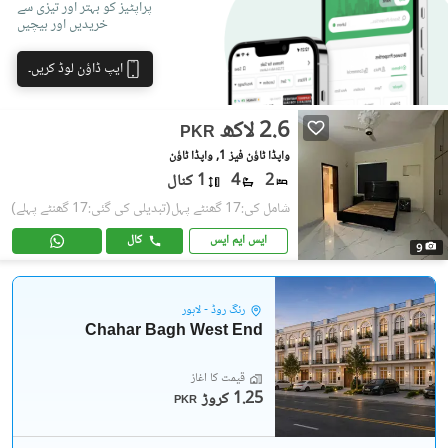
پراپٹیز کو بہتر اور تیزی سے
خریدیں اور بیچیں
ایپ ڈاؤن لوڈ کریں۔
2.6 لاکھ
PKR
واپڈا ٹاؤن فیز 1, واپڈا ٹاؤن
2
4
1 کنال
شامل کی:17 گھنٹے پہل
(تبدیلی کی گئی:17 گھنٹے پہلے)
ایس ایم ایس
کال
9
رِنگ روڈ - لاہور
Chahar Bagh West End
قیمت کا آغاز
1.25 کروڑ
PKR