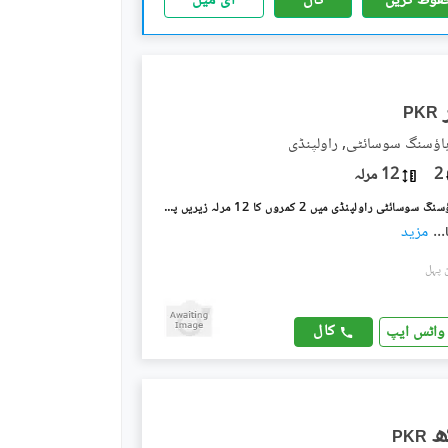
فوظ کریں
کال
ای میل
PKR
د ہاؤسنگ سوسائٹی, راولپنڈی
2
12 مرلہ
گلزارِ قائد ہاؤسنگ سوسائٹی راولپنڈی میں 2 کمروں کا 12 مرلہ زیریں پورشن 50.0 ہزار میں کرایہ پر دستیاب ہے۔
...
مزید
کال
واٹس ایپ
PKR