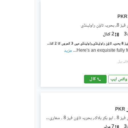
PKR
اؤن راولپنڈی
3
2 کنال
بحریہ ٹاؤن فیز 8 بحریہ ٹاؤن راولپنڈی,راولپنڈی میں 3 کمروں کا 2 کنال زیریں پورشن 3.0 لاکھ میں کرایہ پر دستیاب ہے۔
Here's an exquisite fully 
...
مزید
کال
واٹس ایپ
PKR
بحریہ ٹاؤن فیز 8 ۔ ابو بکر بلاک, بحریہ ٹاؤن فیز 8 ۔ سفاری ویلی
3
7 مرلہ