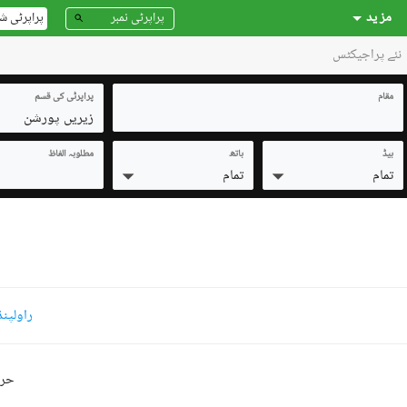
مز ید
پراپرٹی ش
نئے پراجیکٹس
مقام
پراپرٹی کی قسم
زیریں پورشن
بیڈ
باتھ
مطلوبہ الفاظ
تمام
تمام
راولپن
حرو