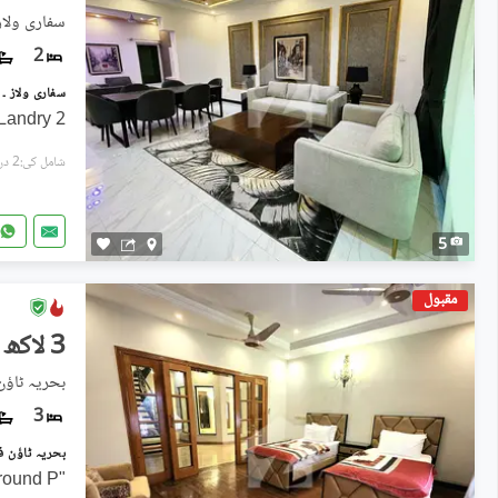
سفاری ولاز
2
2 beds 3 baths lunch kitchen Landry
شامل کی:2 دن پہل
5
مقبول
3 لاکھ
بحریہ ٹاؤن فیز 2, بحریہ ٹ
3
"Fully Furnished 1.5 Kanal Ground P