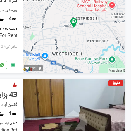
1.3 لاکھ
ویسٹریج, 
4
For Rent
شامل کی:37 منٹ پہل
مقبول
43 ہزار
گلشن آباد سیکٹر 2,
1
tion 3rd