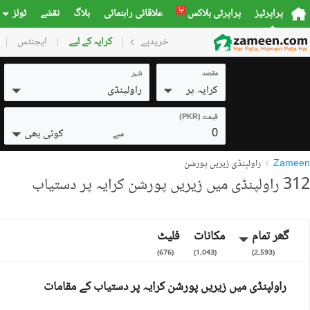
نیا
پراپرٹیز
پراپرٹی بلاکس
علاقائی راہنمائی
بلاگ
نقشے
ٹولز
خریدیے
گھر
کرایہ کے لیے
پلاٹس
ایجنٹس
کمرشل
مقصد
شہر
کرایہ پر
راولپنڈی
قیمت (PKR)
0
کوئی بھی
سے
Zameen
راولپنڈی زیریں پورشن
312 راولپنڈی میں زیریں پورشن کرایہ پر دستیاب
گھر تمام
مکانات
فلیٹ
)
676
(
)
1,043
(
)
2,593
(
راولپنڈی میں زیریں پورشن کرایہ پر دستیاب کے مقامات