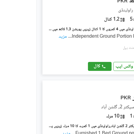
PKR
راولپنڈی
5
1.2 کنال
ویسٹریج راولپنڈی میں 4 کمروں کا 1 کنال زیریں پورشن 1.3 لاکھ میں کرایہ پر دستیاب ہے۔
Independent Ground Portion 
...
مزید
کال
واٹس ایپ
PKR
 گلشن آباد
1
10 مرلہ
گلشن آباد سیکٹر 2 گلشن آباد,راولپنڈی میں 1 کمرے کا 10 مرلہ زیریں پورشن 43.0 ہزار میں کرایہ پر دستیاب ہے۔
Furnished 1 Bed Ground por
...
مزید