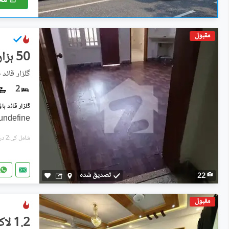
مح
مقبول
50 ہزار
گلزارِ قائ
2
undefine
شامل کی:2 دن پہل
تصدیق شدہ
22
مقبول
1.2 لاکھ