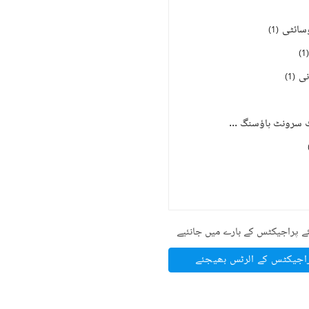
سائٹی
)
1
(
)
1
(
نی
)
1
(
پنجاب گورنمنٹ سرونٹ ہاؤسنگ فاؤنڈیشن پی جی ایس ایچ ایف
)
1
(
ے پراجیکٹس کے بارے میں جانئیے
راجیکٹس کے الرٹس بھیجئے