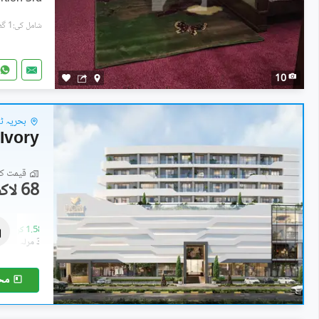
شامل کی:1 گھنٹہ پہل
10
بحریہ ٹاو
Ivory
قیمت کا 
68 لاکھ
فلیٹ
1.23 کروڑ
-
1.58 کروڑ
3.3 مرلہ
-
3.8 مرلہ
مح