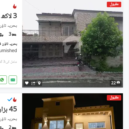
مقبول
3 لاکھ
بحریہ ٹاؤن فیز 8, بحریہ ٹ
3
furnished
شامل کی:3 گھنٹے پہل
22
مقبول
45 ہزار
2