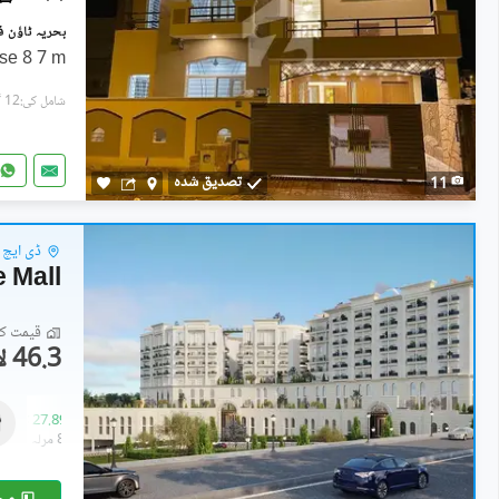
se 8 7 m
شامل کی:12 گھنٹے پہل
تصدیق شدہ
11
ڈی ایچ اے ڈیفی
 Mall
قیمت کا 
46.3 لاکھ
دکانات
1.33 کروڑ
-
27.89 کروڑ
0.3 مرلہ
-
8.9 مرلہ