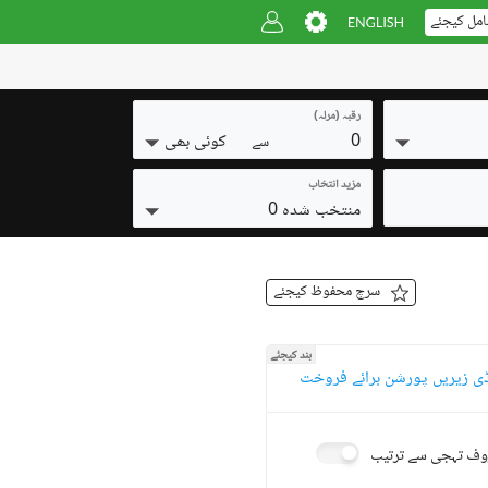
امل کیجئے
رقبہ (مرلہ)
0
کوئی بھی
سے
مزید انتخاب
منتخب شدہ 0
سرچ محفوظ کیجئے
بند کیجئے
ڈی زیریں پورشن برائے فروخت
ف تہجی سے ترتیب