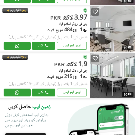
10
ٹائیٹینیم
3.97 لاکھ
PKR
جی ٹی روڈ, اسلام آباد
1
484 مربع فیٹ
شامل کی:1 ہفتہ پہل
(تبدیلی کی گئی:19 گھنٹے پہلے)
ایس ایم ایس
کال
10
ٹائیٹینیم
1.9 لاکھ
PKR
جی ٹی روڈ, اسلام آباد
1
215 مربع فیٹ
شامل کی:1 ہفتہ پہل
(تبدیلی کی گئی:19 گھنٹے پہلے)
ایس ایم ایس
کال
10
زمین اپپ
حاصل کریں
ہماری ایپ استعمال کرتے ہوئے
پراپٹیز کو بہتر اور تیزی سے
خریدیں اور بیچیں