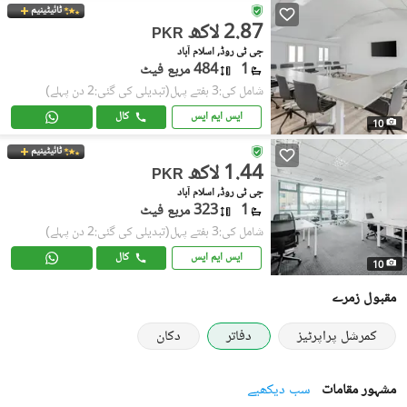
ٹائیٹینیم
2.87 لاکھ
PKR
جی ٹی روڈ, اسلام آباد
1
484 مربع فیٹ
شامل کی:3 ہفتے پہل
(تبدیلی کی گئی:2 دن پہلے)
ایس ایم ایس
کال
10
ٹائیٹینیم
1.44 لاکھ
PKR
جی ٹی روڈ, اسلام آباد
1
323 مربع فیٹ
شامل کی:3 ہفتے پہل
(تبدیلی کی گئی:2 دن پہلے)
ایس ایم ایس
کال
10
مقبول زمرے
کمرشل پراپرٹیز
دفاتر
دکان
مشہور مقامات
سب دیکھیے