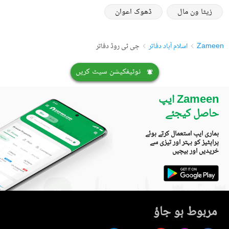
زیٹا ون مال
ڈھوک اعوان
Zameen
اسلام آباد دفاتر
جی ٹی روڈ دفاتر
نوٹیفکیشن سیٹ کریں
Zameen ایپ
حاصل کیجئے
ہماری ایپ استعمال کرتے ہوئے
پراپٹیز کو بہتر اور تیزی سے
خریدیں اور بیچیں
مربوط ہو جاؤ