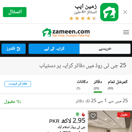
زمین اپپ
انسٹال
انسٹالز +4 ملین
خریدیے
کرایہ کے لیے
فلٹرز
25 جی ٹی روڈ میں دفاتر کرایہ پر دستیاب
کمرشل تمام
دفاتر
دکانات
مقام کی فہرست
)
1
(
)
25
(
)
30
(
25 میں سے 1 سے 25 تک دفاتر
مقبول
مقبول
2.95 لاکھ
PKR
جی ٹی روڈ, اسلام آباد