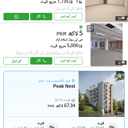
1
1,735 مربع فیٹ
شامل کی:2 دن پہل
ایس ایم ایس
کال
13
5 لاکھ
PKR
جی ٹی روڈ, اسلام آباد
5,000 مربع فیٹ
شامل کی:2 دن پہل
(تبدیلی کی گئی:2 دن پہلے)
ای میل
ایس ایم ایس
کال
12
مری ایکسپریس وے - مری
Peak Nest
قیمت کا آغاز
67.34 لاکھ
PKR
فلیٹ
فلیٹ