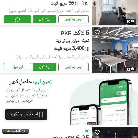
1
86 مربع فیٹ
شامل کی:1 ہفتہ پہل
(تبدیلی کی گئی:19 گھنٹے پہلے)
ایس ایم ایس
کال
10
6 لاکھ
PKR
ڈھوک اعوان, جی ٹی روڈ
3,400 مربع فیٹ
شامل کی:2 ہفتے پہل
(تبدیلی کی گئی:2 دن پہلے)
ای میل
ایس ایم ایس
کال
12
زمین اپپ
حاصل کریں
ہماری ایپ استعمال کرتے ہوئے
پراپٹیز کو بہتر اور تیزی سے
خریدیں اور بیچیں
ایپ ڈاؤن لوڈ کریں۔
ٹائیٹینیم