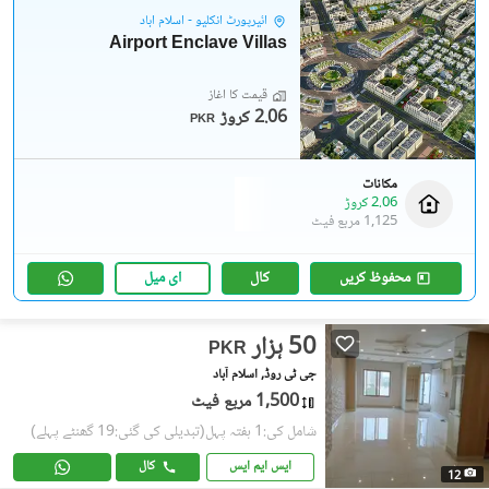
ائیرپورٹ انکلیو - اسلام آباد
Airport Enclave Villas
قیمت کا آغاز
2.06 کروڑ
PKR
مکانات
2.06 کروڑ
1,125 مربع فیٹ
محفوظ کریں
کال
ای میل
50 ہزار
PKR
جی ٹی روڈ, اسلام آباد
1,500 مربع فیٹ
شامل کی:1 ہفتہ پہل
(تبدیلی کی گئی:19 گھنٹے پہلے)
ایس ایم ایس
کال
12