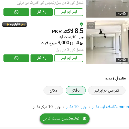
شامل کی:2 دن پہل
(تبدیلی کی گئی:2 دن پہلے)
ایس ایم ایس
کال
12
ٹائیٹینیم
8.5 لاکھ
PKR
جی ۔ 10, اسلام آباد
4
3,000 مربع فیٹ
شامل کی:3 دن پہل
ایس ایم ایس
کال
12
مقبول زمرے
کمرشل پراپرٹیز
دفاتر
دکان
Zameen
اسلام آباد دفاتر
جی ۔ 10 دفاتر
جی ۔ 10 مرکز دفاتر
نوٹیفکیشن سیٹ کریں