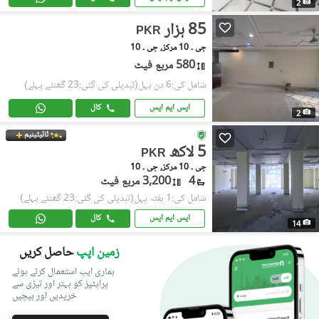
2
85 ہزار
PKR
جی ۔ 10 مرکز, جی ۔ 10
580 مربع فیٹ
شامل کی:6 دن پہل
(تبدیلی کی گئی:23 گھنٹے پہلے)
ایس ایم ایس
کال
2
ٹائیٹینیم
5 لاکھ
PKR
جی ۔ 10 مرکز, جی ۔ 10
4
3,200 مربع فیٹ
شامل کی:1 ہفتہ پہل
(تبدیلی کی گئی:23 گھنٹے پہلے)
ایس ایم ایس
کال
14
زمین اپپ
حاصل کریں
ہماری ایپ استعمال کرتے ہوئے
پراپٹیز کو بہتر اور تیزی سے
خریدیں اور بیچیں