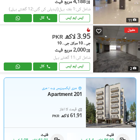
4,188 مربع فیٹ
شامل کی:1 ہفتہ پہل
(تبدیلی کی گئی:12 گھنٹے پہلے)
ایس ایم ایس
کال
11
مقبول
3.95 لاکھ
PKR
جی ۔ 10 مرکز, جی ۔ 10
2,000 مربع فیٹ
شامل کی:11 گھنٹے پہل
ایس ایم ایس
کال
2
مری ایکسپریس وے - مری
201 Apartment
قیمت کا آغاز
61.91 لاکھ
PKR
فلیٹ
فلیٹ