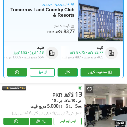
خان پور روڈ - ہری پور
Tomorrow Land Country Club
& Resorts
قیمت کا آغاز
83.77 لاکھ
PKR
فلیٹ
فلیٹ
83.77 لاکھ
-
87.75 لاکھ
1.18 کروڑ
-
1.92 کروڑ
465 مربع فیٹ
-
487 مربع فیٹ
654 مربع فیٹ
-
1,069 مربع فیٹ
محفوظ کریں
کال
ای میل
ٹائیٹینیم
13 لاکھ
PKR
جی ۔ 10 مرکز, جی ۔ 10
5
6
5,000 مربع فیٹ
شامل کی:2 دن پہل
(تبدیلی کی گئی:6 گھنٹے پہلے)
ایس ایم ایس
کال
16