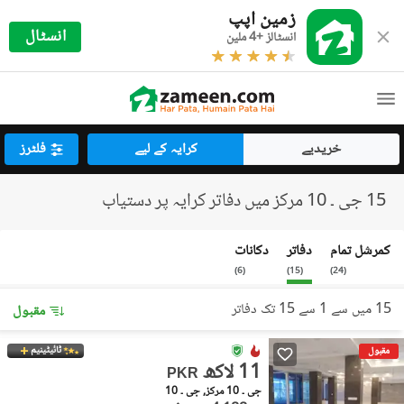
زمین اپپ
انسٹال
انسٹالز +4 ملین
خریدیے
کرایہ کے لیے
فلٹرز
15 جی ۔ 10 مرکز میں دفاتر کرایہ پر دستیاب
کمرشل تمام
دفاتر
دکانات
)
6
(
)
15
(
)
24
(
15 میں سے 1 سے 15 تک دفاتر
مقبول
ٹائیٹینیم
مقبول
11 لاکھ
PKR
جی ۔ 10 مرکز, جی ۔ 10